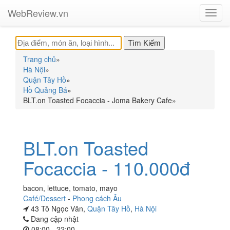
WebReview.vn
Toggl
navig
Trang chủ
»
Hà Nội
»
Quận Tây Hồ
»
Hồ Quảng Bá
»
BLT.on Toasted Focaccia - Joma Bakery Cafe
»
BLT.on Toasted
Focaccia - 110.000đ
bacon, lettuce, tomato, mayo
Café/Dessert
-
Phong cách Âu
43 Tô Ngọc Vân,
Quận Tây Hồ
,
Hà Nội
Đang cập nhật
08:00 - 22:00