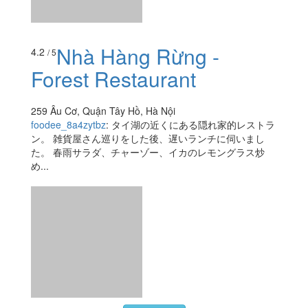
Xem thêm
Ăn uống
-
Du lịch
-
Cưới hỏi
-
Làm đẹp
-
Vui chơi
-
Mua sắm
-
Giáo dục
-
Dịch vụ