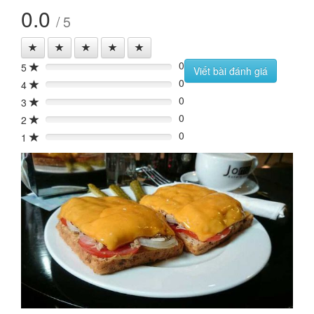
0.0
/ 5
0
5
0%
Viết bài đánh giá
0
4
0%
0
3
0%
0
2
0%
0
1
0%