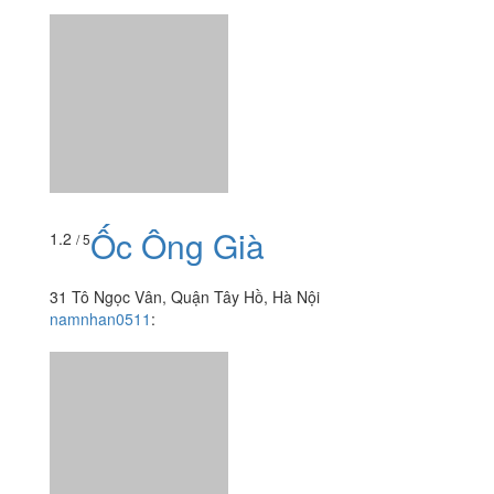
Nhà Hàng Rừng -
4.2
/ 5
Forest Restaurant
259 Âu Cơ, Quận Tây Hồ, Hà Nội
foodee_8a4zytbz
:
タイ湖の近くにある隠れ家的レストラ
ン。 雑貨屋さん巡りをした後、遅いランチに伺いまし
た。 春雨サラダ、チャーゾー、イカのレモングラス炒
め...