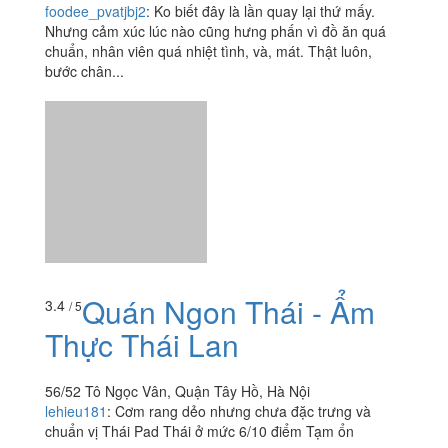
Quán Ngon Thái - Ẩm
3.4
/ 5
Thực Thái Lan
56/52 Tô Ngọc Vân, Quận Tây Hồ, Hà Nội
lehieu181
:
Cơm rang dẻo nhưng chưa đặc trưng và
chuẩn vị Thái Pad Thái ở mức 6/10 điểm Tạm ổn
Ốc Ông Già
1.2
/ 5
31 Tô Ngọc Vân, Quận Tây Hồ, Hà Nội
namnhan0511
: