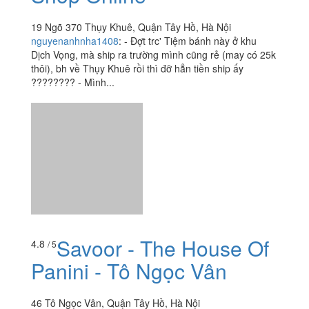
19 Ngõ 370 Thụy Khuê, Quận Tây Hồ, Hà Nội
nguyenanhnha1408
:
- Đợt trc' Tiệm bánh này ở khu
Dịch Vọng, mà ship ra trường mình cũng rẻ (may có 25k
thôi), bh về Thụy Khuê rồi thì đỡ hẳn tiền ship ấy
???????? - Mình...
Savoor - The House Of
4.8
/ 5
Panini - Tô Ngọc Vân
46 Tô Ngọc Vân, Quận Tây Hồ, Hà Nội
foodee_pvatjbj2
:
Ko biết đây là lần quay lại thứ mấy.
Nhưng cảm xúc lúc nào cũng hưng phấn vì đồ ăn quá
chuẩn, nhân viên quá nhiệt tình, và, mát. Thật luôn,
bước chân...