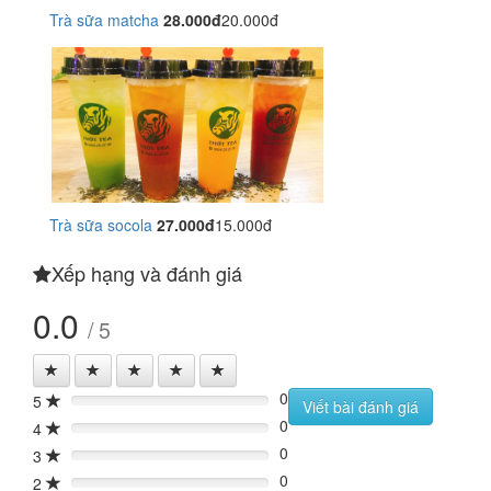
Trà sữa matcha
28.000đ
20.000đ
Trà sữa socola
27.000đ
15.000đ
Xếp hạng và đánh giá
0.0
/ 5
0
5
0%
Viết bài đánh giá
0
4
0%
0
3
0%
0
2
0%