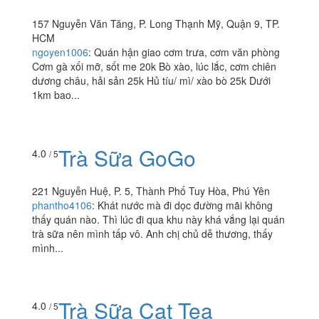
Tứ Ký - Cơm Chiên &
3.5
/ 5
Hủ Tiếu Xào
157 Nguyễn Văn Tăng, P. Long Thạnh Mỹ, Quận 9, TP.
HCM
ngoyen1006
:
Quán hận giao cơm trưa, cơm văn phòng
Cơm gà xối mỡ, sốt me 20k Bò xào, lúc lắc, cơm chiên
dương châu, hải sản 25k Hủ tíu/ mì/ xào bò 25k Dưới
1km bao...
Trà Sữa GoGo
4.0
/ 5
221 Nguyễn Huệ, P. 5, Thành Phố Tuy Hòa, Phú Yên
phantho4106
:
Khát nước mà đi dọc đường mãi không
thấy quán nào. Thì lúc đi qua khu này khá vắng lại quán
trà sữa nên mình tấp vô. Anh chị chủ dễ thương, thấy
mình...