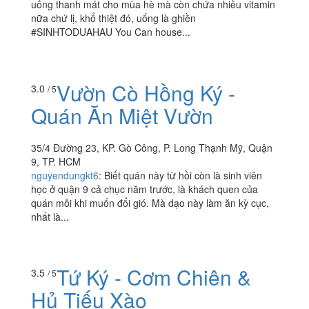
uống thanh mát cho mùa hè mà còn chứa nhiều vitamin
nữa chứ lị, khổ thiệt đó, uống là ghiền
#SINHTODUAHAU You Can house...
Vườn Cò Hồng Ký -
3.0
/ 5
Quán Ăn Miệt Vườn
35/4 Đường 23, KP. Gò Công, P. Long Thạnh Mỹ, Quận
9, TP. HCM
nguyendungkt6
:
Biết quán này từ hồi còn là sinh viên
học ở quận 9 cả chục năm trước, là khách quen của
quán mỗi khi muốn đổi gió. Mà dạo này làm ăn kỳ cục,
nhất là...