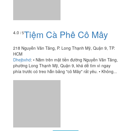
218 Nguyễn Văn Tăng, P. Long Thạnh Mỹ, Quận 9, TP.
HCM
Dhejbxhd
:
• Nằm trên mặt tiền đường Nguyễn Văn Tăng,
phường Long Thạnh Mỹ, Quận 9, khá dễ tìm vì ngay
phía trước có treo hẳn bảng "cô Mây" rất yêu. • Không...
Xem thêm
Ăn uống
-
Du lịch
-
Cưới hỏi
-
Làm đẹp
-
Vui chơi
-