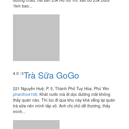
dương châu, hải sản 25k Hủ tíu/ mì/ xào bò 25k Dưới
1km bao...
Trà Sữa GoGo
4.0
/ 5
221 Nguyễn Huệ, P. 5, Thành Phố Tuy Hòa, Phú Yên
phantho4106
:
Khát nước mà đi dọc đường mãi không
thấy quán nào. Thì lúc đi qua khu này khá vắng lại quán
trà sữa nên mình tấp vô. Anh chị chủ dễ thương, thấy
mình...