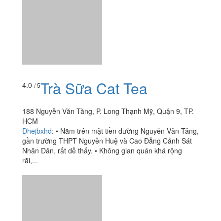
Trà Sữa Cat Tea
4.0
/ 5
188 Nguyễn Văn Tăng, P. Long Thạnh Mỹ, Quận 9, TP.
HCM
Dhejbxhd
:
• Nằm trên mặt tiền đường Nguyễn Văn Tăng,
gần trường THPT Nguyễn Huệ và Cao Đẳng Cảnh Sát
Nhân Dân, rất dễ thấy. • Không gian quán khá rộng
rãi,...
Tiệm Cà Phê Cô Mây
4.0
/ 5