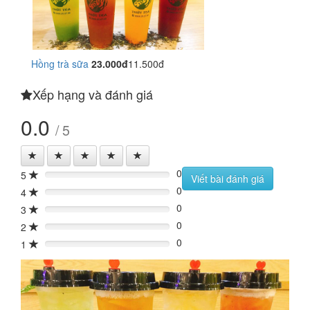
Hồng trà sữa
23.000đ
11.500đ
Xếp hạng và đánh giá
0.0
/ 5
0
5
0%
Viết bài đánh giá
0
4
0%
0
3
0%
0
2
0%
0
1
0%