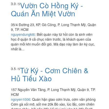
Vườn Cò Hồng Ký -
3.0
/ 5
Quán Ăn Miệt Vườn
35/4 Đường 23, KP. Gò Công, P. Long Thạnh Mỹ, Quận
9, TP. HCM
nguyendungkt6
:
Biết quán này từ hồi còn là sinh viên
học ở quận 9 cả chục năm trước, là khách quen của
quán mỗi khi muốn đổi gió. Mà dạo này làm ăn kỳ cục,
nhất là...
Tứ Ký - Cơm Chiên &
3.5
/ 5
Hủ Tiếu Xào
157 Nguyễn Văn Tăng, P. Long Thạnh Mỹ, Quận 9, TP.
HCM
ngoyen1006
:
Quán hận giao cơm trưa, cơm văn phòng
Cơm gà xối mỡ, sốt me 20k Bò xào, lúc lắc, cơm chiên