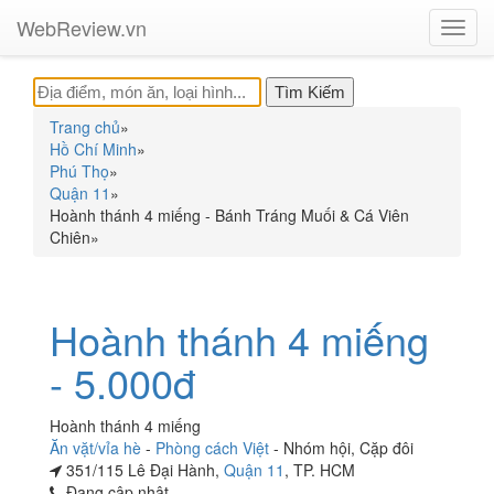
WebReview.vn
Toggl
navig
Trang chủ
»
Hồ Chí Minh
»
Phú Thọ
»
Quận 11
»
Hoành thánh 4 miếng - Bánh Tráng Muối & Cá Viên
Chiên
»
Hoành thánh 4 miếng
- 5.000đ
Hoành thánh 4 miếng
Ăn vặt/vỉa hè
-
Phòng cách Việt
-
Nhóm hội
,
Cặp đôi
351/115 Lê Đại Hành,
Quận 11
, TP. HCM
Đang cập nhật