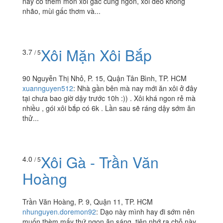
221 Lý Thường Kiệt, Quận 11, TP. HCM
foodee_ee54d6b0
:
Sáng nào cũng ăn một gói xôi sầu
riêng. Xôi ngon, làm ngay tại chỗ, sầu riêng thơm. Dạo
này có thêm món xôi gấc cũng ngon, xôi dẻo không
nhão, mùi gấc thơm và...
Xôi Mặn Xôi Bắp
3.7
/ 5
90 Nguyễn Thị Nhỏ, P. 15, Quận Tân Bình, TP. HCM
xuannguyen512
:
Nhà gần bên mà nay mới ăn xôi ở đây
tại chưa bao giờ dậy trước 10h :)) . Xôi khá ngon rẻ mà
nhiều , gói xôi bắp có 6k . Lần sau sẽ ráng dậy sớm ăn
thử...
Xôi Gà - Trần Văn
4.0
/ 5