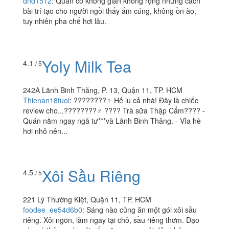
dnd1512
:
Quán có không gian không rộng nhưng cách
bài trí tạo cho người ngồi thấy ấm cúng, không ồn ào,
tuy nhiên pha chế hơi lâu.
Yoly Milk Tea
4.1
/ 5
242A Lãnh Binh Thăng, P. 13, Quận 11, TP. HCM
Thienan18tuoi
:
????????‍♀️ Hế lu cả nhà! Đây là chiếc
review cho...????????‍♂️ ???? Trà sữa Thập Cẩm???? -
Quán nằm ngay ngã tư***và Lãnh Binh Thăng. - Vỉa hè
hơi nhỏ nên...
Xôi Sầu Riêng
4.5
/ 5