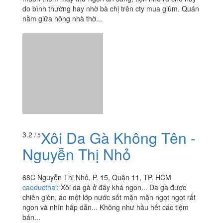
Hoàng
Trần Văn Hoàng, P. 9, Quận 11, TP. HCM
nhunguyen.doremon92
:
Dạo này mình hay đi sớm nên
muốn thèm mấy thứ ngon ăn sáng, tiện nhớ ra chỗ này
do bình thường hay nhờ bà chị trên cty mua giùm. Quán
nằm giữa hông nhà thờ...
Xôi Da Gà Không Tên -
3.2
/ 5
Nguyễn Thị Nhỏ
68C Nguyễn Thị Nhỏ, P. 15, Quận 11, TP. HCM
caoducthai
:
Xôi da gà ở đây khá ngon... Da gà được
chiên giòn, áo một lớp nước sốt mặn mặn ngọt ngọt rất
ngon và nhìn hấp dẫn... Không như hầu hết các tiệm
bán...