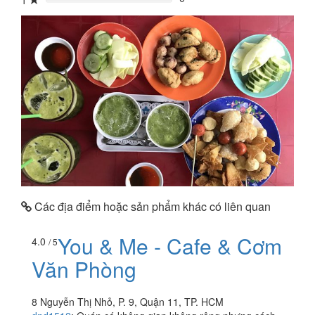
1
0%
Các địa điểm hoặc sản phẩm khác có liên quan
You & Me - Cafe & Cơm
4.0
/ 5
Văn Phòng
8 Nguyễn Thị Nhỏ, P. 9, Quận 11, TP. HCM