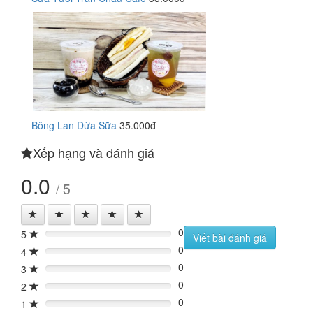
Bông Lan Dừa Sữa
35.000đ
Xếp hạng và đánh giá
0.0
/ 5
0
5
0%
Viết bài đánh giá
0
4
0%
0
3
0%
0
2
0%
0
1
0%