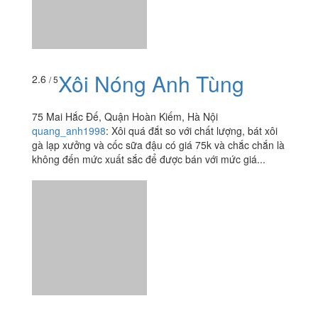
75 Mai Hắc Đế, Quận Hoàn Kiếm, Hà Nội
quang_anh1998
:
Xôi quá đắt so với chất lượng, bát xôi
gà lạp xưởng và cốc sữa đậu có giá 75k và chắc chắn là
không đến mức xuất sắc để được bán với mức giá...
Xôi Chè Trần Hưng Đạo
3.8
/ 5
66B Trần Hưng Đạo, Quận Hoàn Kiếm, Hà Nội
mimi_cute_lovely
:
Quán chè và bánh chay đc khá nh ng
biết đến dọc vỉa hè con phố trần hưng đạo. Trong kgian
tĩnh mịch nằm trong ngõ nhỏ có 1 quán hàng nt... trc hết
là chè vs...