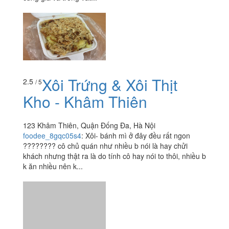
Xôi Trứng & Xôi Thịt
2.5
/ 5
Kho - Khâm Thiên
123 Khâm Thiên, Quận Đống Đa, Hà Nội
foodee_8gqc05s4
:
Xôi- bánh mì ở đây đều rất ngon
???????? cô chủ quán như nhiều b nói là hay chửi
khách nhưng thật ra là do tính cô hay nói to thôi, nhiều b
k ăn nhiều nên k...
Xôi Nóng Anh Tùng
2.6
/ 5