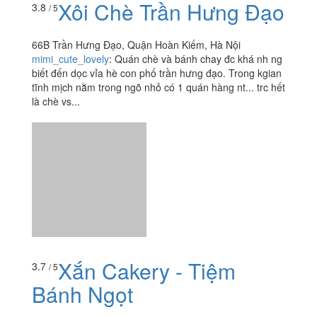
Xắn Cakery - Tiệm
3.7
/ 5
Bánh Ngọt
Tầng 8B, 19-21 ngõ Yên Ninh, toà An Bình Tower, P.
Trúc Bạch, Quận Ba Đình, Hà Nội
luchopthantien
:
Mình ghé qua tiệm mua bánh vào giờ
tan tầm chiều nay. Tiệm tương đối nhỏ, nghe nói hồi
trước chỉ bán online nhưng giờ có cửa hàng bán take
away, cũng tốt vì...