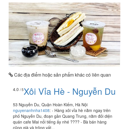
Các địa điểm hoặc sản phẩm khác có liên quan
Xôi Vỉa Hè - Nguyễn Du
4.0
/ 5
53 Nguyễn Du, Quận Hoàn Kiếm, Hà Nội
nguyenanhnha1408
:
- Hàng xôi vỉa hè nằm ngay trên
phố Nguyễn Du, đoạn gần Quang Trung, nằm đối diện
quán cafe Mai nổi tiếng ấy nhé ???? - Bà bán hàng
cũng già và trông vất...