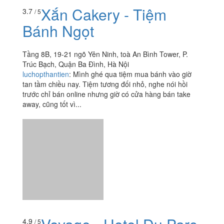
Voyage - Hotel Du Parc
4.9
/ 5
Hanoi
84 Trần Nhân Tông, Quận Hai Bà Trưng, Hà Nội
dieuanhnguyenvu1008
: