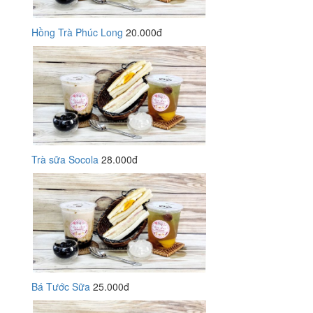
Hồng Trà Phúc Long
20.000đ
Trà sữa Socola
28.000đ
Bá Tước Sữa
25.000đ