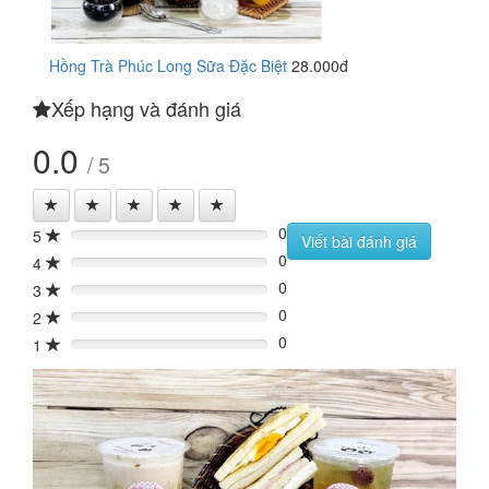
Hồng Trà Phúc Long Sữa Đặc Biệt
28.000đ
Xếp hạng và đánh giá
0.0
/ 5
0
5
0%
Viết bài đánh giá
0
4
0%
0
3
0%
0
2
0%
0
1
0%