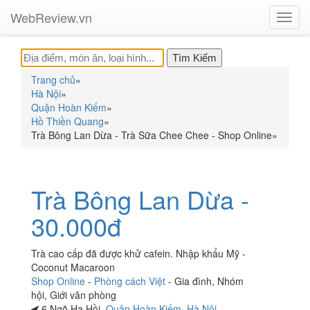
WebReview.vn
Toggl
navig
Trang chủ
»
Hà Nội
»
Quận Hoàn Kiếm
»
Hồ Thiền Quang
»
Trà Bông Lan Dừa - Trà Sữa Chee Chee - Shop Online
»
Trà Bông Lan Dừa -
30.000đ
Trà cao cấp đã được khử cafein. Nhập khẩu Mỹ -
Coconut Macaroon
Shop Online
-
Phòng cách Việt
-
Gia đình
,
Nhóm
hội
,
Giới văn phòng
6 Ngõ Hạ Hồi,
Quận Hoàn Kiếm
,
Hà Nội