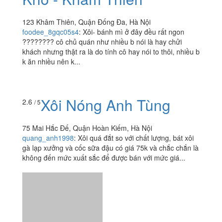
123 Khâm Thiên, Quận Đống Đa, Hà Nội
foodee_8gqc05s4
:
Xôi- bánh mì ở đây đều rất ngon
???????? cô chủ quán như nhiều b nói là hay chửi
khách nhưng thật ra là do tính cô hay nói to thôi, nhiều b
k ăn nhiều nên k...
Xôi Nóng Anh Tùng
2.6
/ 5
75 Mai Hắc Đế, Quận Hoàn Kiếm, Hà Nội
quang_anh1998
:
Xôi quá đắt so với chất lượng, bát xôi
gà lạp xưởng và cốc sữa đậu có giá 75k và chắc chắn là
không đến mức xuất sắc để được bán với mức giá...
Xôi Chè Trần Hưng Đạo
3.8
/ 5