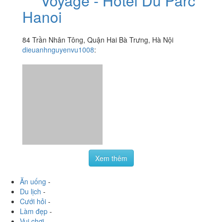
Xem thêm
Ăn uống
-
Du lịch
-
Cưới hỏi
-
Làm đẹp
-
Vui chơi
-
Mua sắm
-
Giáo dục
-
Dịch vụ