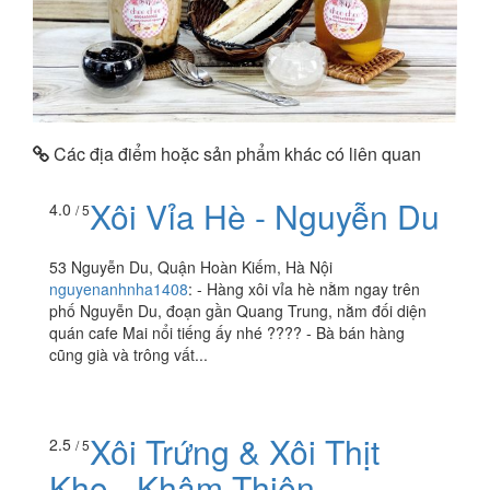
Các địa điểm hoặc sản phẩm khác có liên quan
Xôi Vỉa Hè - Nguyễn Du
4.0
/ 5
53 Nguyễn Du, Quận Hoàn Kiếm, Hà Nội
nguyenanhnha1408
:
- Hàng xôi vỉa hè nằm ngay trên
phố Nguyễn Du, đoạn gần Quang Trung, nằm đối diện
quán cafe Mai nổi tiếng ấy nhé ???? - Bà bán hàng
cũng già và trông vất...
Xôi Trứng & Xôi Thịt
2.5
/ 5
Kho - Khâm Thiên