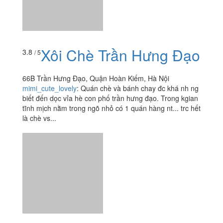
66B Trần Hưng Đạo, Quận Hoàn Kiếm, Hà Nội
mimi_cute_lovely
:
Quán chè và bánh chay đc khá nh ng
biết đến dọc vỉa hè con phố trần hưng đạo. Trong kgian
tĩnh mịch nằm trong ngõ nhỏ có 1 quán hàng nt... trc hết
là chè vs...
Xắn Cakery - Tiệm
3.7
/ 5
Bánh Ngọt
Tầng 8B, 19-21 ngõ Yên Ninh, toà An Bình Tower, P.
Trúc Bạch, Quận Ba Đình, Hà Nội
luchopthantien
:
Mình ghé qua tiệm mua bánh vào giờ
tan tầm chiều nay. Tiệm tương đối nhỏ, nghe nói hồi
trước chỉ bán online nhưng giờ có cửa hàng bán take
away, cũng tốt vì...