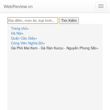
WebReview.vn
Toggl
navig
Trang chủ
»
Hà Nội
»
Quận Cầu Giấy
»
Công Viên Nghĩa Đô
»
Gà Phô Mai Kem - Gà Rán Kuccu - Nguyễn Phong Sắc
»