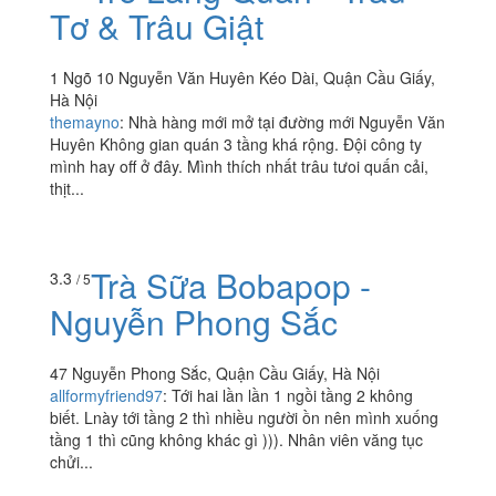
Tơ & Trâu Giật
1 Ngõ 10 Nguyễn Văn Huyên Kéo Dài, Quận Cầu Giấy,
Hà Nội
themayno
:
Nhà hàng mới mở tại đường mới Nguyễn Văn
Huyên Không gian quán 3 tầng khá rộng. Đội công ty
mình hay off ở đây. Mình thích nhất trâu tưoi quấn cải,
thịt...
Trà Sữa Bobapop -
3.3
/ 5
Nguyễn Phong Sắc
47 Nguyễn Phong Sắc, Quận Cầu Giấy, Hà Nội
allformyfriend97
:
Tới hai lần lần 1 ngồi tầng 2 không
biết. Lnày tới tầng 2 thì nhiều người ồn nên mình xuống
tầng 1 thì cũng không khác gì ))). Nhân viên văng tục
chửi...