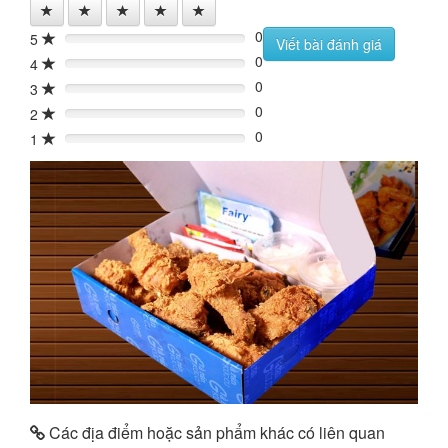
0
5
0%
Viết bài đánh giá
0
4
0%
0
3
0%
0
2
0%
0
1
0%
Các địa điểm hoặc sản phẩm khác có liên quan