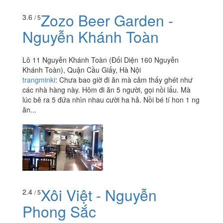
Zozo Beer Garden -
3.6
/ 5
Nguyễn Khánh Toàn
Lô 11 Nguyễn Khánh Toàn (Đối Diện 160 Nguyễn
Khánh Toàn), Quận Cầu Giấy, Hà Nội
trangminki
:
Chưa bao giờ đi ăn mà cảm thấy ghét như
các nhà hàng này. Hôm đi ăn 5 người, gọi nồi lẩu. Mà
lúc bê ra 5 đứa nhìn nhau cười ha hả. Nồi bé tí hon 1 ng
ăn...
Xôi Việt - Nguyễn
2.4
/ 5
Phong Sắc