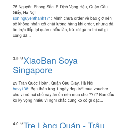
75 Nguyễn Phong Sắc, P. Dịch Vọng Hậu, Quận Cầu
Giấy, Hà Nội
son.nguyenthanh171
:
Mình chưa order về bao giờ nên
sẽ không nhận xét chất lượng hàng khi order, nhưng đã
ăn trực tiếp tại quán nhiều lần, trừ xôi gà ra thì cái gì
cũng đã...
XiaoBan Soya
3.9
/ 5
Singapore
29 Trần Quốc Hoàn, Quận Cầu Giấy, Hà Nội
havy138
:
Bạn thân trog 1 ngày đẹp trời mua voucher
cho vì nó nói chỗ này ăn ổn nên mua cho ???? Ban đầu
ko kỳ vọng nhiều vì nghĩ chắc cũng ko có gì đặc...
Tre Làng Quán - Trâu
4.0
/ 5