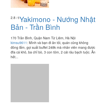
Yakimono - Nướng Nhật
2.8
/ 5
Bản - Trần Bình
170 Trần Bình, Quận Nam Từ Liêm, Hà Nội
kimsu9611
:
Mình và bạn đi ăn tối, quán cũng không
đông lắm, gọi suất buffet 248k mà nhân viên mang được
đĩa cá khô, ba chỉ bò, 3 con tôm, 2 cái râu bạch tuộc. Ăn
hết...
Vua Chả Cá - Lê Đức
3.2
/ 5
Thọ
12A1 Lê Đức Thọ, P. Mỹ Đình 2, Quận Nam Từ Liêm,
Hà Nội
thutrang121189
:
Tự ăn,tự đi lấy đá,