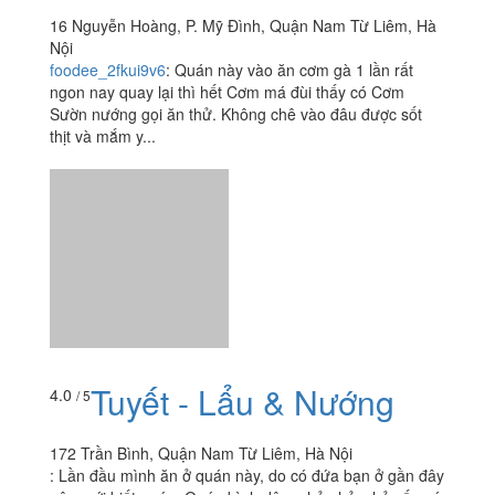
Tuyết - Lẩu & Nướng
4.0
/ 5
172 Trần Bình, Quận Nam Từ Liêm, Hà Nội
:
Lần đầu mình ăn ở quán này, do có đứa bạn ở gần đây
nên mới biết quán. Quán bình dân, nhỏ nhỏ, chủ yếu có
phần vỉa hè to nên ngồi rất đông, ngay...