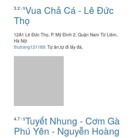
Tuyết Nhung - Cơm Gà
4.7
/ 5
Phú Yên - Nguyễn Hoàng
16 Nguyễn Hoàng, P. Mỹ Đình, Quận Nam Từ Liêm, Hà
Nội
foodee_2fkui9v6
:
Quán này vào ăn cơm gà 1 lần rất
ngon nay quay lại thì hết Cơm má đùi thấy có Cơm
Sườn nướng gọi ăn thử. Không chê vào đâu được sốt
thịt và mắm y...