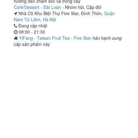
hướng dẫn chăm sóc và trồng cây
Café/Dessert
-
Đài Loan
-
Nhóm hội
,
Cặp đôi
Nhà C5 Khu Biệt Thự Five Star, Đình Thôn,
Quận
Nam Từ Liêm
,
Hà Nội
Đang cập nhật
08:00 - 21:30
YiFang - Taiwan Fruit Tea - Five Star
hân hạnh cung
cấp sản phẩm này