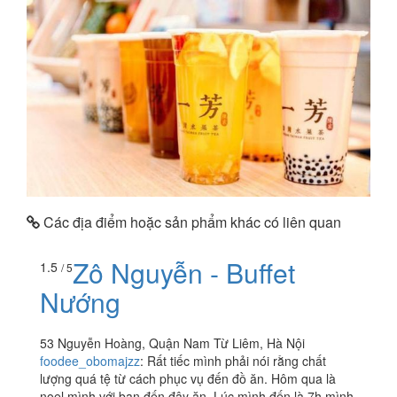
Các địa điểm hoặc sản phẩm khác có liên quan
Zô Nguyễn - Buffet
1.5
/ 5
Nướng
53 Nguyễn Hoàng, Quận Nam Từ Liêm, Hà Nội
foodee_obomajzz
:
Rất tiếc mình phải nói rằng chất
lượng quá tệ từ cách phục vụ đến đồ ăn. Hôm qua là
noel mình với bạn đến đây ăn. Lúc mình đến là 7h mình