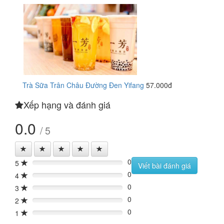
Trà Sữa Trân Châu Đường Đen Yifang
57.000đ
Xếp hạng và đánh giá
0.0
/ 5
0
5
0%
Viết bài đánh giá
0
4
0%
0
3
0%
0
2
0%
0
1
0%