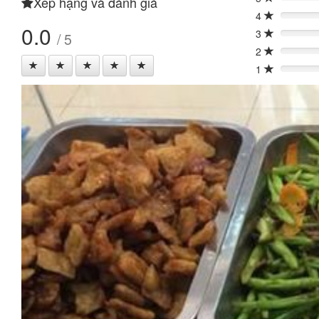
Xếp hạng và đánh giá
0%
4
0%
0.0
3
/ 5
0%
2
0%
1
0%