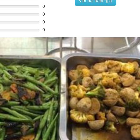
Viết bài đánh giá
0
0
0
0