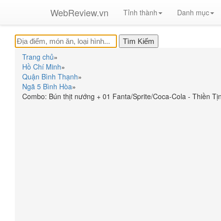
WebReview.vn
Tỉnh thành
Danh mục
Trang chủ
»
Hồ Chí Minh
»
Quận Bình Thạnh
»
Ngã 5 Bình Hòa
»
Combo: Bún thịt nướng + 01 Fanta/Sprite/Coca-Cola - Thiền T