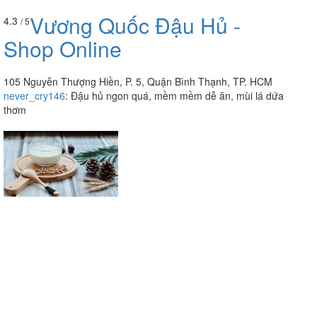
Vương Quốc Đậu Hủ -
4.3
/ 5
Shop Online
105 Nguyễn Thượng Hiền, P. 5, Quận Bình Thạnh, TP. HCM
never_cry146
:
Đậu hủ ngon quá, mềm mềm dễ ăn, mùi lá dứa
thơm