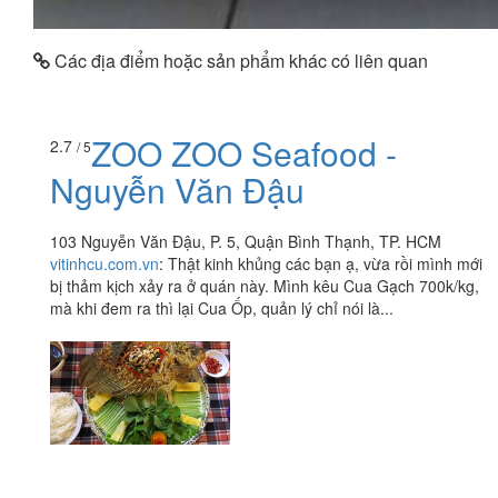
Các địa điểm hoặc sản phẩm khác có liên quan
ZOO ZOO Seafood -
2.7
/ 5
Nguyễn Văn Đậu
103 Nguyễn Văn Đậu, P. 5, Quận Bình Thạnh, TP. HCM
vitinhcu.com.vn
:
Thật kinh khủng các bạn ạ, vừa rồi mình mới
bị thảm kịch xảy ra ở quán này. Mình kêu Cua Gạch 700k/kg,
mà khi đem ra thì lại Cua Ốp, quản lý chỉ nói là...