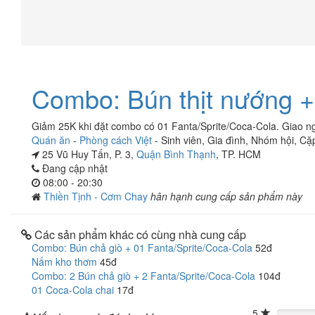
Combo: Bún thịt nướng +
Giảm 25K khi đặt combo có 01 Fanta/Sprite/Coca-Cola. Giao ng
Quán ăn
-
Phòng cách Việt
-
Sinh viên
,
Gia đình
,
Nhóm hội
,
Cặp
25 Vũ Huy Tấn, P. 3,
Quận Bình Thạnh
, TP. HCM
Đang cập nhật
08:00 - 20:30
Thiền Tịnh - Cơm Chay
hân hạnh cung cấp sản phẩm này
Các sản phẩm khác có cùng nhà cung cấp
Combo: Bún chả giò + 01 Fanta/Sprite/Coca-Cola
52đ
Nấm kho thơm
45đ
Combo: 2 Bún chả giò + 2 Fanta/Sprite/Coca-Cola
104đ
01 Coca-Cola chai
17đ
5