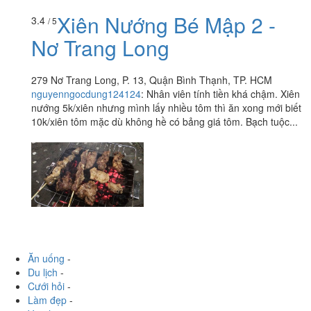
Xiên Nướng Bé Mập 2 -
3.4
/ 5
Nơ Trang Long
279 Nơ Trang Long, P. 13, Quận Bình Thạnh, TP. HCM
nguyenngocdung124124
:
Nhân viên tính tiền khá chậm. Xiên
nướng 5k/xiên nhưng mình lấy nhiều tôm thì ăn xong mới biết
10k/xiên tôm mặc dù không hề có bảng giá tôm. Bạch tuộc...
Ăn uống
-
Du lịch
-
Cưới hỏi
-
Làm đẹp
-