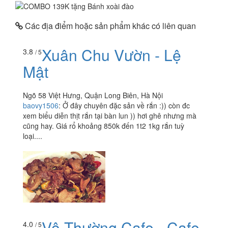
Các địa điểm hoặc sản phẩm khác có liên quan
Xuân Chu Vườn - Lệ
3.8
/ 5
Mật
Ngõ 58 Việt Hưng, Quận Long Biên, Hà Nội
baovy1506
:
Ở đây chuyên đặc sản về rắn :)) còn đc
xem biểu diễn thịt rắn tại bàn lun )) hơi ghê nhưng mà
cũng hay. Giá rổ khoảng 850k đến 1t2 1kg rắn tuỳ
loại....
Vô Thường Cafe - Cafe
4.0
/ 5