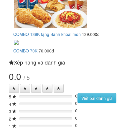
COMBO 139K tặng Bánh khoai môn
139.000đ
COMBO 70K
70.000đ
Xếp hạng và đánh giá
0.0
/ 5
0
5
0%
Viết bài đánh giá
0
4
0%
0
3
0%
0
2
0%
0
1
0%