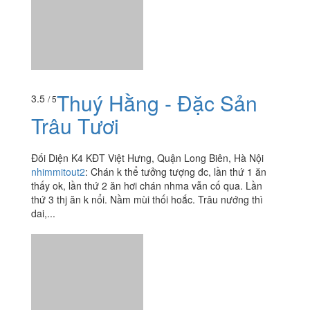
Thuý Hằng - Đặc Sản
3.5
/ 5
Trâu Tươi
Đối Diện K4 KĐT Việt Hưng, Quận Long Biên, Hà Nội
nhimmitout2
:
Chán k thể tưởng tượng đc, lần thứ 1 ăn
thấy ok, lần thứ 2 ăn hơi chán nhma vẫn cố qua. Lần
thứ 3 thj ăn k nổi. Nầm mùi thối hoắc. Trâu nướng thì
dai,...