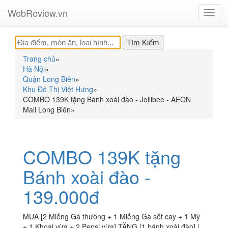
WebReview.vn
Toggl
navig
Trang chủ
»
Hà Nội
»
Quận Long Biên
»
Khu Đô Thị Việt Hưng
»
COMBO 139K tặng Bánh xoài đào - Jollibee - AEON
Mall Long Biên
»
COMBO 139K tặng
Bánh xoài đào -
139.000đ
MUA [2 Miếng Gà thường + 1 Miếng Gà sốt cay + 1 Mỳ
+ 1 Khoai vừa + 2 Pepsi vừa] TẶNG [1 bánh xoài đào] |