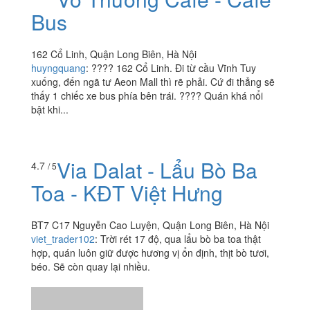
Bus
162 Cổ Linh, Quận Long Biên, Hà Nội
huyngquang
:
???? 162 Cổ Linh. Đi từ cầu Vĩnh Tuy
xuống, đến ngã tư Aeon Mall thì rẽ phải. Cứ đi thẳng sẽ
thấy 1 chiếc xe bus phía bên trái. ???? Quán khá nổi
bật khi...
Via Dalat - Lẩu Bò Ba
4.7
/ 5
Toa - KĐT Việt Hưng
BT7 C17 Nguyễn Cao Luyện, Quận Long Biên, Hà Nội
viet_trader102
:
Trời rét 17 độ, qua lẩu bò ba toa thật
hợp, quán luôn giữ được hương vị ổn định, thịt bò tươi,
béo. Sẽ còn quay lại nhiều.