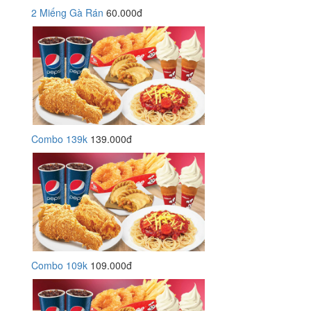
2 Miếng Gà Rán
60.000đ
Combo 139k
139.000đ
Combo 109k
109.000đ