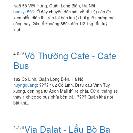
Ngõ 58 Việt Hưng, Quận Long Biên, Hà Nội
baovy1506
:
Ở đây chuyên đặc sản về rắn :)) còn đc
xem biểu diễn thịt rắn tại bàn lun )) hơi ghê nhưng mà
cũng hay. Giá rổ khoảng 850k đến 1t2 1kg rắn tuỳ
loại....
Vô Thường Cafe - Cafe
4.0
/ 5
Bus
162 Cổ Linh, Quận Long Biên, Hà Nội
huyngquang
:
???? 162 Cổ Linh. Đi từ cầu Vĩnh Tuy
xuống, đến ngã tư Aeon Mall thì rẽ phải. Cứ đi thẳng sẽ
thấy 1 chiếc xe bus phía bên trái. ???? Quán khá nổi
bật khi...
Via Dalat - Lẩu Bò Ba
4.7
/ 5