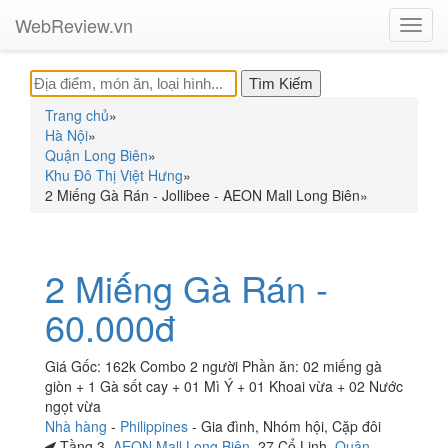
WebReview.vn
Toggl
navig
Trang chủ
»
Hà Nội
»
Quận Long Biên
»
Khu Đô Thị Việt Hưng
»
2 Miếng Gà Rán - Jollibee - AEON Mall Long Biên
»
2 Miếng Gà Rán -
60.000đ
Giá Gốc: 162k Combo 2 người Phần ăn: 02 miếng gà
giòn + 1 Gà sốt cay + 01 Mì Ý + 01 Khoai vừa + 02 Nước
ngọt vừa
Nhà hàng
-
Philippines
-
Gia đình
,
Nhóm hội
,
Cặp đôi
Tầng 3,
AEON Mall Long Biên
, 27 Cổ Linh,
Quận