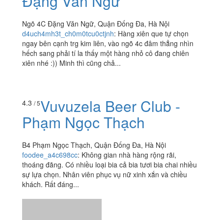
Đặng Văn Ngữ
Ngõ 4C Đặng Văn Ngữ, Quận Đống Đa, Hà Nội
d4uch4mh3t_ch0m0tcu0ctjnh
:
Hàng xiên que tự chọn
ngay bên cạnh trg kim liên, vào ngõ 4c đâm thẳng nhìn
hếch sang phải tí la thấy một hàng nhỏ cô đang chiên
xiên nhé :)) Minh thì cũng chả...
Vuvuzela Beer Club -
4.3
/ 5
Phạm Ngọc Thạch
B4 Phạm Ngọc Thạch, Quận Đống Đa, Hà Nội
foodee_a4c698cc
:
Không gian nhà hàng rộng rãi,
thoáng đãng. Có nhiều loại bia cả bia tươi bia chai nhiều
sự lựa chọn. Nhân viên phục vụ nữ xinh xắn và chiều
khách. Rất đáng...