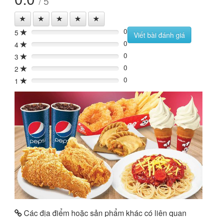
/ 5
0
5
0%
Viết bài đánh giá
0
4
0%
0
3
0%
0
2
0%
0
1
0%
Các địa điểm hoặc sản phẩm khác có liên quan