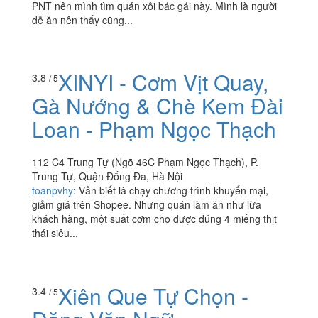
PNT nên mình tìm quán xôi bác gái này. Mình là người
dễ ăn nên thấy cũng...
XINYI - Cơm Vịt Quay,
3.8
/ 5
Gà Nướng & Chè Kem Đài
Loan - Phạm Ngọc Thạch
112 C4 Trung Tự (Ngõ 46C Phạm Ngọc Thạch), P.
Trung Tự, Quận Đống Đa, Hà Nội
toanpvhy
:
Vẫn biết là chạy chương trình khuyến mại,
giảm giá trên Shopee. Nhưng quán làm ăn như lừa
khách hàng, một suất cơm cho được đúng 4 miếng thịt
thái siêu...
Xiên Que Tự Chọn -
3.4
/ 5