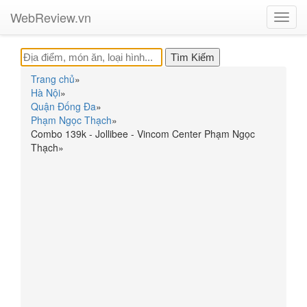
WebReview.vn
Toggl
navig
Trang chủ
»
Hà Nội
»
Quận Đống Đa
»
Phạm Ngọc Thạch
»
Combo 139k - Jollibee - Vincom Center Phạm Ngọc
Thạch
»