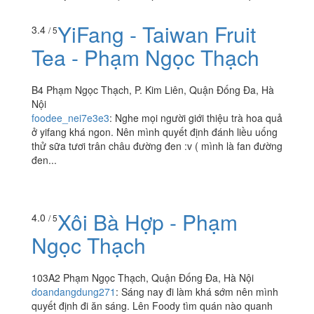
YiFang - Taiwan Fruit
3.4
/ 5
Tea - Phạm Ngọc Thạch
B4 Phạm Ngọc Thạch, P. Kim Liên, Quận Đống Đa, Hà
Nội
foodee_nei7e3e3
:
Nghe mọi người giới thiệu trà hoa quả
ở yifang khá ngon. Nên mình quyết định đánh liều uống
thử sữa tươi trân châu đường đen :v ( mình là fan đường
đen...
Xôi Bà Hợp - Phạm
4.0
/ 5
Ngọc Thạch
103A2 Phạm Ngọc Thạch, Quận Đống Đa, Hà Nội
doandangdung271
:
Sáng nay đi làm khá sớm nên mình
quyết định đi ăn sáng. Lên Foody tìm quán nào quanh