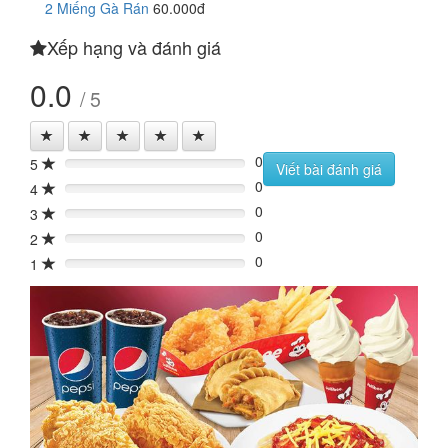
2 Miếng Gà Rán
60.000đ
Xếp hạng và đánh giá
0.0
/ 5
0
5
0%
Viết bài đánh giá
0
4
0%
0
3
0%
0
2
0%
0
1
0%