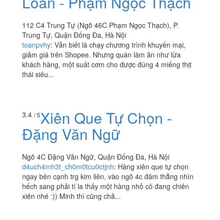
Loan - Phạm Ngọc Thạch
112 C4 Trung Tự (Ngõ 46C Phạm Ngọc Thạch), P.
Trung Tự, Quận Đống Đa, Hà Nội
toanpvhy
:
Vẫn biết là chạy chương trình khuyến mại,
giảm giá trên Shopee. Nhưng quán làm ăn như lừa
khách hàng, một suất cơm cho được đúng 4 miếng thịt
thái siêu...
Xiên Que Tự Chọn -
3.4
/ 5
Đặng Văn Ngữ
Ngõ 4C Đặng Văn Ngữ, Quận Đống Đa, Hà Nội
d4uch4mh3t_ch0m0tcu0ctjnh
:
Hàng xiên que tự chọn