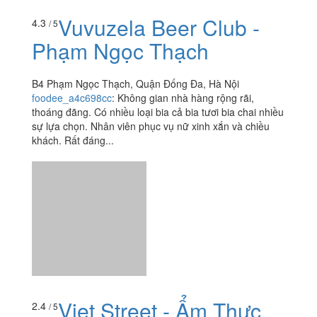
ngay bên cạnh trg kim liên, vào ngõ 4c đâm thẳng nhìn
hếch sang phải tí la thấy một hàng nhỏ cô đang chiên
xiên nhé :)) Minh thì cũng chả...
Vuvuzela Beer Club -
4.3
/ 5
Phạm Ngọc Thạch
B4 Phạm Ngọc Thạch, Quận Đống Đa, Hà Nội
foodee_a4c698cc
:
Không gian nhà hàng rộng rãi,
thoáng đãng. Có nhiều loại bia cả bia tươi bia chai nhiều
sự lựa chọn. Nhân viên phục vụ nữ xinh xắn và chiều
khách. Rất đáng...