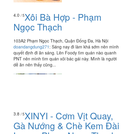
Xôi Bà Hợp - Phạm
4.0
/ 5
Ngọc Thạch
103A2 Phạm Ngọc Thạch, Quận Đống Đa, Hà Nội
doandangdung271
:
Sáng nay đi làm khá sớm nên mình
quyết định đi ăn sáng. Lên Foody tìm quán nào quanh
PNT nên mình tìm quán xôi bác gái này. Mình là người
dễ ăn nên thấy cũng...
XINYI - Cơm Vịt Quay,
3.8
/ 5
Gà Nướng & Chè Kem Đài