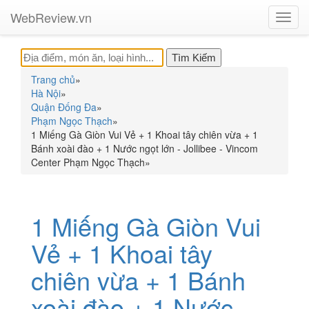
WebReview.vn
Toggl
navig
Trang chủ
»
Hà Nội
»
Quận Đống Đa
»
Phạm Ngọc Thạch
»
1 Miếng Gà Giòn Vui Vẻ + 1 Khoai tây chiên vừa + 1
Bánh xoài đào + 1 Nước ngọt lớn - Jollibee - Vincom
Center Phạm Ngọc Thạch
»
1 Miếng Gà Giòn Vui
Vẻ + 1 Khoai tây
chiên vừa + 1 Bánh
xoài đào + 1 Nước