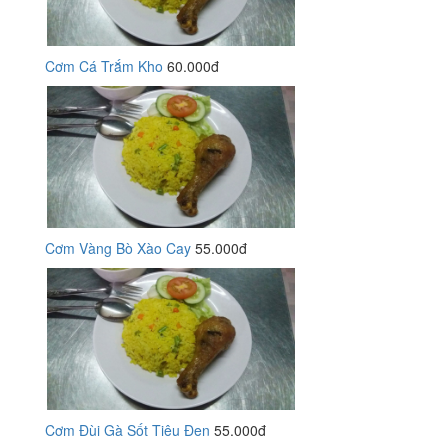
Cơm Cá Trắm Kho
60.000đ
Cơm Vàng Bò Xào Cay
55.000đ
Cơm Đùi Gà Sốt Tiêu Đen
55.000đ