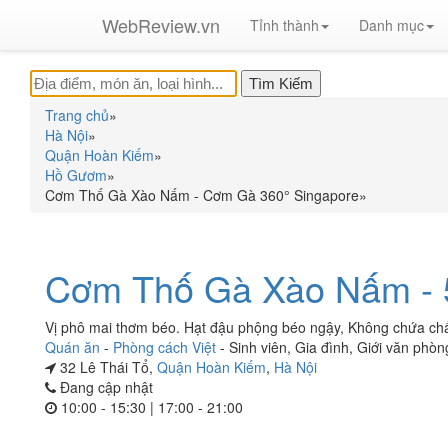
WebReview.vn
Tỉnh thành
Danh mục
Trang chủ
»
Hà Nội
»
Quận Hoàn Kiếm
»
Hồ Gươm
»
Cơm Thố Gà Xào Nấm - Cơm Gà 360° Singapore
»
Cơm Thố Gà Xào Nấm - 
Vị phô mai thơm béo. Hạt đậu phộng béo ngậy, Không chứa chấ
Quán ăn
-
Phòng cách Việt
-
Sinh viên
,
Gia đình
,
Giới văn phòn
32 Lê Thái Tổ,
Quận Hoàn Kiếm
,
Hà Nội
Đang cập nhật
10:00 - 15:30 | 17:00 - 21:00