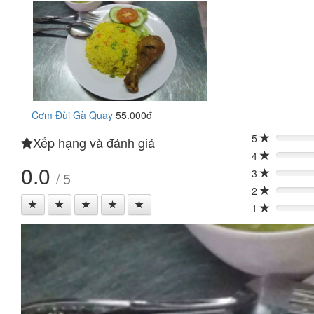
Cơm Đùi Gà Quay
55.000đ
5
Xếp hạng và đánh giá
0%
4
0%
0.0
3
/ 5
0%
2
0%
1
0%