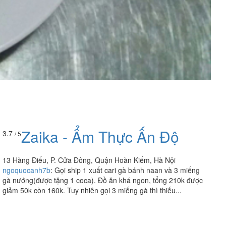
Zaika - Ẩm Thực Ấn Độ
3.7
/ 5
13 Hàng Điếu, P. Cửa Đông, Quận Hoàn Kiếm, Hà Nội
ngoquocanh7b
:
Gọi ship 1 xuất cari gà bánh naan và 3 miếng
gà nướng(được tặng 1 coca). Đồ ăn khá ngon, tổng 210k được
giảm 50k còn 160k. Tuy nhiên gọi 3 miếng gà thì thiếu...