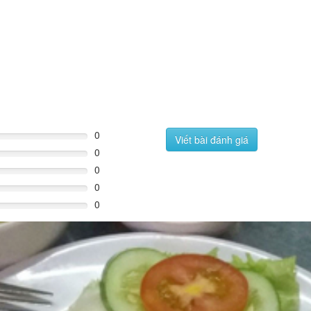
0
Viết bài đánh giá
0
0
0
0