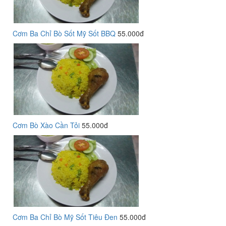
Cơm Ba Chỉ Bò Sốt Mỹ Sốt BBQ
55.000đ
Cơm Bò Xào Cần Tỏi
55.000đ
Cơm Ba Chỉ Bò Mỹ Sốt Tiêu Đen
55.000đ