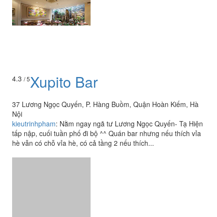
Xupito Bar
4.3
/ 5
37 Lương Ngọc Quyến, P. Hàng Buồm, Quận Hoàn Kiếm, Hà
Nội
kieutrinhpham
:
Nằm ngay ngã tư Lương Ngọc Quyến- Tạ Hiện
tấp nập, cuối tuần phố đi bộ ^^ Quán bar nhưng nếu thích vỉa
hè vẫn có chỗ vỉa hè, có cả tầng 2 nếu thích...