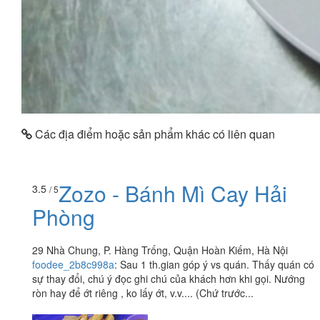
Các địa điểm hoặc sản phẩm khác có liên quan
Zozo - Bánh Mì Cay Hải
3.5
/ 5
Phòng
29 Nhà Chung, P. Hàng Trống, Quận Hoàn Kiếm, Hà Nội
foodee_2b8c998a
:
Sau 1 th.gian góp ý vs quán. Thấy quán có
sự thay đổi, chú ý đọc ghi chú của khách hơn khi gọi. Nướng
ròn hay để ớt riêng , ko lấy ớt, v.v.... (Chứ trước...