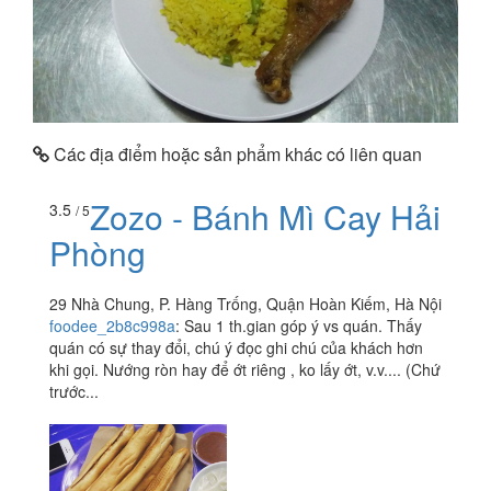
Các địa điểm hoặc sản phẩm khác có liên quan
Zozo - Bánh Mì Cay Hải
3.5
/ 5
Phòng
29 Nhà Chung, P. Hàng Trống, Quận Hoàn Kiếm, Hà Nội
foodee_2b8c998a
:
Sau 1 th.gian góp ý vs quán. Thấy
quán có sự thay đổi, chú ý đọc ghi chú của khách hơn
khi gọi. Nướng ròn hay để ớt riêng , ko lấy ớt, v.v.... (Chứ
trước...