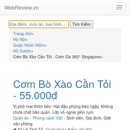
WebReview.vn
Toggl
navig
Trang chủ
»
Hà Nội
»
Quận Hoàn Kiếm
»
Hồ Gươm
»
Cơm Bò Xào Cần Tỏi - Cơm Gà 360° Singapore
»
Cơm Bò Xào Cần Tỏi
- 55.000đ
Vị phô mai thơm béo. Hạt đậu phộng béo ngậy, Không
chứa chất bảo quản. Lớp vỏ ngoài giòn rụm.
Quán ăn
-
Phòng cách Việt
-
Sinh viên
,
Gia đình
,
Giới
văn phòng
32 Lê Thái Tổ,
Quận Hoàn Kiếm
,
Hà Nội