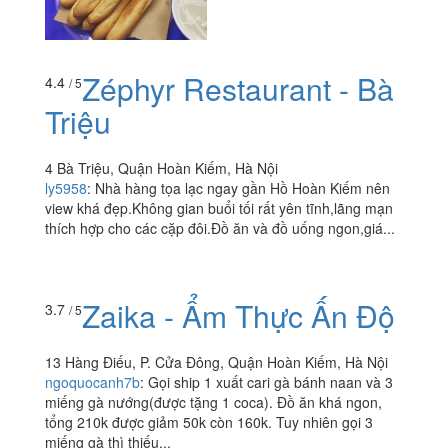
Zéphyr Restaurant - Bà
4.4
/ 5
Triệu
4 Bà Triệu, Quận Hoàn Kiếm, Hà Nội
ly5958
:
Nhà hàng tọa lạc ngay gần Hồ Hoàn Kiếm nên
view khá đẹp.Không gian buổi tối rất yên tĩnh,lãng mạn
thích hợp cho các cặp đôi.Đồ ăn và đồ uống ngon,giá...
Zaika - Ẩm Thực Ấn Độ
3.7
/ 5
13 Hàng Điếu, P. Cửa Đông, Quận Hoàn Kiếm, Hà Nội
ngoquocanh7b
:
Gọi ship 1 xuất cari gà bánh naan và 3
miếng gà nướng(được tặng 1 coca). Đồ ăn khá ngon,
tổng 210k được giảm 50k còn 160k. Tuy nhiên gọi 3
miếng gà thì thiếu...