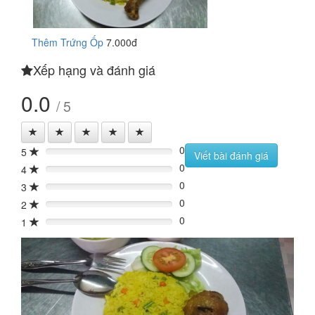
Thêm Trứng Ốp
7.000đ
Xếp hạng và đánh giá
0.0
/ 5
0
5
0%
Viết bài đánh giá
0
4
0%
0
3
0%
0
2
0%
0
1
0%