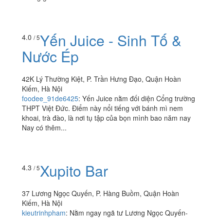
Yến Juice - Sinh Tố &
4.0
/ 5
Nước Ép
42K Lý Thường Kiệt, P. Trần Hưng Đạo, Quận Hoàn
Kiếm, Hà Nội
foodee_91de6425
:
Yến Juice nằm đối diện Cổng trường
THPT Việt Đức. Điểm này nổi tiếng với bánh mì nem
khoai, trà đào, là nơi tụ tập của bọn mình bao năm nay
Nay có thêm...
Xupito Bar
4.3
/ 5
37 Lương Ngọc Quyến, P. Hàng Buồm, Quận Hoàn
Kiếm, Hà Nội
kieutrinhpham
:
Nằm ngay ngã tư Lương Ngọc Quyến-