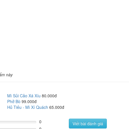
hẩm này
Mì Sủi Cảo Xá Xíu
80.000đ
Phở Bò
99.000đ
Hủ Tiếu - Mì Xí Quách
65.000đ
0
Viết bài đánh giá
0