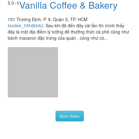
Vanilla Coffee & Bakery
5.0
/ 5
151 Trương Định, P. 9, Quận 3, TP. HCM
foodee_h5h8kh6z
:
Sau khi đã đến đây vài lần thì mình thấy
đây là một địa điểm lý tưởng để thưởng thức cà phê cũng như
bánh macaron đặc trưng của quán , cũng như có...
Xem thêm