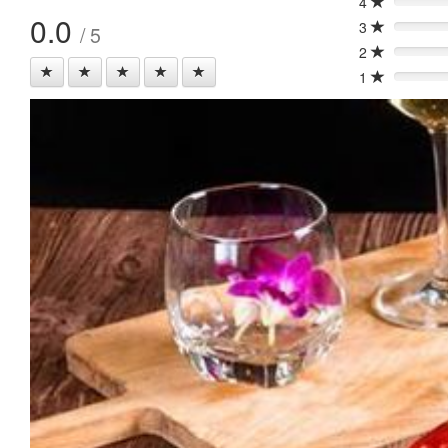
4
0%
0.0
3
/ 5
0%
2
0%
1
0%