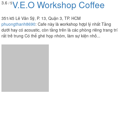
V.E.O Workshop Coffee
3.6
/ 5
351/45 Lê Văn Sỹ, P. 13, Quận 3, TP. HCM
phuongthanh8690
:
Cafe này là workshop hợpl lý nhất Tầng
dưới hay có acoustic, còn tầng trên là các phòng riêng trang trí
rất trẻ trung Có thể ghé họp nhóm, làm sự kiện nhỏ...