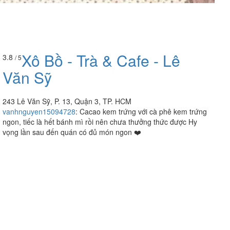
Xô Bồ - Trà & Cafe - Lê
3.8
/ 5
Văn Sỹ
243 Lê Văn Sỹ, P. 13, Quận 3, TP. HCM
vanhnguyen15094728
:
Cacao kem trứng với cà phê kem trứng
ngon, tiếc là hết bánh mì rồi nên chưa thưởng thức được Hy
vọng lần sau đến quán có đủ món ngon ❤️