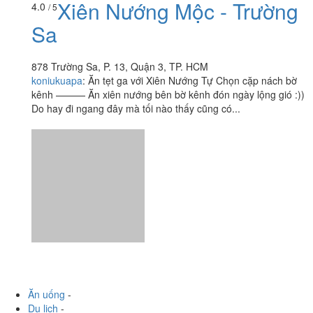
Xiên Nướng Mộc - Trường
4.0
/ 5
Sa
878 Trường Sa, P. 13, Quận 3, TP. HCM
koniukuapa
:
Ăn tẹt ga với Xiên Nướng Tự Chọn cặp nách bờ
kênh ——— Ăn xiên nướng bên bờ kênh đón ngày lộng gió :))
Do hay đi ngang đây mà tối nào thấy cũng có...
Ăn uống
-
Du lịch
-