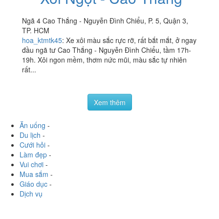
Ngã 4 Cao Thắng - Nguyễn Đình Chiểu, P. 5, Quận 3,
TP. HCM
hoa_ktmtk45
:
Xe xôi màu sắc rực rỡ, rất bắt mắt, ở ngay
đầu ngã tư Cao Thắng - Nguyễn Đình Chiểu, tầm 17h-
19h. Xôi ngon mềm, thơm nức mũi, màu sắc tự nhiên
rất...
Xem thêm
Ăn uống
-
Du lịch
-
Cưới hỏi
-
Làm đẹp
-
Vui chơi
-
Mua sắm
-
Giáo dục
-
Dịch vụ