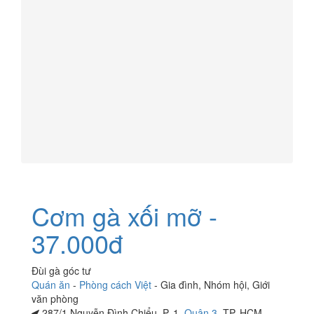
Cơm gà xối mỡ -
37.000đ
Đùi gà góc tư
Quán ăn
-
Phòng cách Việt
-
Gia đình
,
Nhóm hội
,
Giới
văn phòng
287/1 Nguyễn Đình Chiểu, P. 1,
Quận 3
, TP. HCM