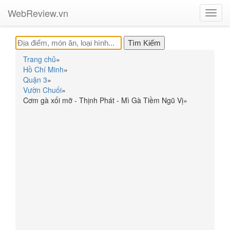
WebReview.vn
Toggl
navig
Trang chủ
»
Hồ Chí Minh
»
Quận 3
»
Vườn Chuối
»
Cơm gà xối mỡ - Thịnh Phát - Mì Gà Tiềm Ngũ Vị
»