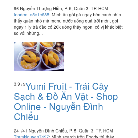
96 Nguyễn Thượng Hiền, P. 5, Quận 3, TP. HCM
foodee_e5e1c685
:
Mình ăn gỏi gà ngay bên cạnh nhìn
thấy quán nhỏ mà menu nước uống quá trời món, gọi
ngay 1 ly trà đào có 20k uống thấy ngon, có vị khác biệt
so với những...
Yumi Fruit - Trái Cây
3.9
/ 5
Sạch & Đồ Ăn Vặt - Shop
Online - Nguyễn Đình
Chiểu
241/41 Nguyễn Đình Chiểu, P. 5, Quận 3, TP. HCM
TramNguyen7497
:
Mình search trên Foody thì thấy