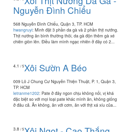
Xôi Thịt Nướng Da Gà -
Nguyễn Đình Chiểu
568 Nguyễn Đình Chiểu, Quận 3, TP. HCM
hwangruyi
:
Mình đặt 3 phần da gà và 2 phần thịt nướng.
Thịt nướng ăn bình thường thôi, da gà độn thêm gà xé
chiên giòn lên. Điều làm mình ngạc nhiên ở đây có 2...
Xôi Sườn A Béo
4.1
/ 5
009 Lô J Chung Cư Nguyễn Thiện Thuật, P. 1, Quận 3,
TP. HCM
letranme1202
:
Pate ở đây ngon chịu không nổi, vị khá
đặc biệt so với mọi loại pate khác mình ăn, không giống
ở đâu cả. Ăn không, ăn với cơm, ăn với thịt xá xíu của...
Xôi Ngọt - Cao Thắng
3.8
/ 5