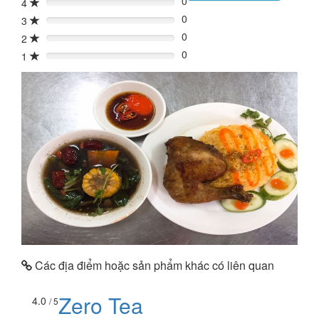
0
4
0%
0
3
0%
0
2
0%
0
1
0%
Các địa điểm hoặc sản phẩm khác có liên quan
Zero Tea
4.0
/ 5