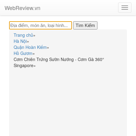
WebReview.vn
Toggl
navig
Trang chủ
»
Hà Nội
»
Quận Hoàn Kiếm
»
Hồ Gươm
»
Cơm Chiên Trứng Sườn Nướng - Cơm Gà 360°
Singapore
»