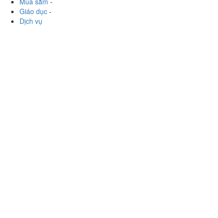
Mua sắm
-
Giáo dục
-
Dịch vụ