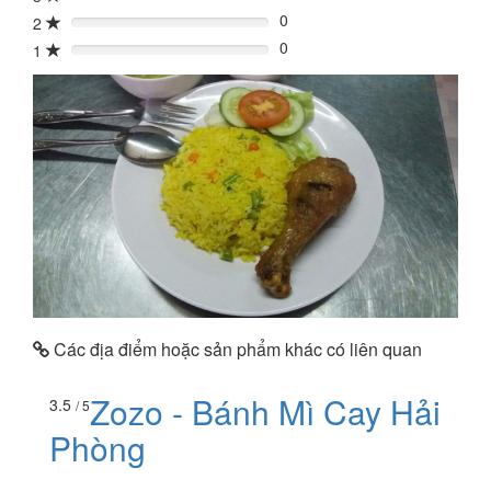
0
2
0%
0
1
0%
Các địa điểm hoặc sản phẩm khác có liên quan
Zozo - Bánh Mì Cay Hải
3.5
/ 5
Phòng