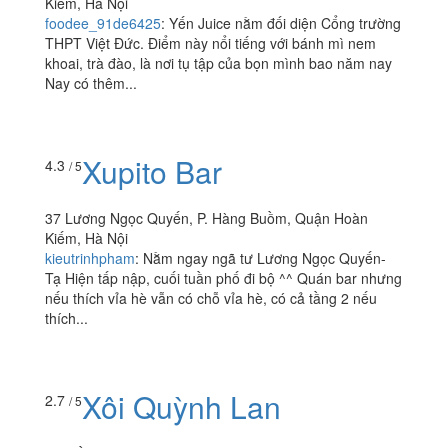
Kiếm, Hà Nội
foodee_91de6425
:
Yến Juice nằm đối diện Cổng trường
THPT Việt Đức. Điểm này nổi tiếng với bánh mì nem
khoai, trà đào, là nơi tụ tập của bọn mình bao năm nay
Nay có thêm...
Xupito Bar
4.3
/ 5
37 Lương Ngọc Quyến, P. Hàng Buồm, Quận Hoàn
Kiếm, Hà Nội
kieutrinhpham
:
Nằm ngay ngã tư Lương Ngọc Quyến-
Tạ Hiện tấp nập, cuối tuần phố đi bộ ^^ Quán bar nhưng
nếu thích vỉa hè vẫn có chỗ vỉa hè, có cả tầng 2 nếu
thích...
Xôi Quỳnh Lan
2.7
/ 5