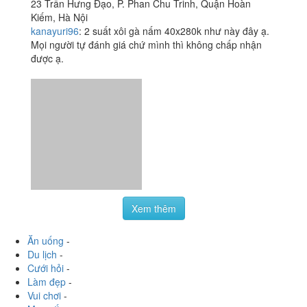
23 Trần Hưng Đạo, P. Phan Chu Trinh, Quận Hoàn
Kiếm, Hà Nội
kanayuri96
:
2 suất xôi gà nấm 40x280k như này đây ạ.
Mọi người tự đánh giá chứ mình thì không chấp nhận
được ạ.
Xem thêm
Ăn uống
-
Du lịch
-
Cưới hỏi
-
Làm đẹp
-
Vui chơi
-