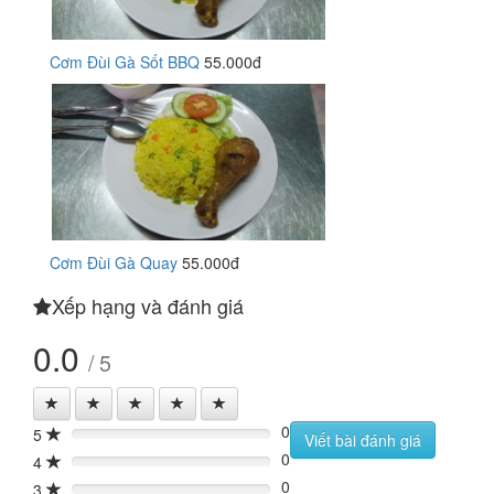
Cơm Đùi Gà Sốt BBQ
55.000đ
Cơm Đùi Gà Quay
55.000đ
Xếp hạng và đánh giá
0.0
/ 5
0
5
0%
Viết bài đánh giá
0
4
0%
0
3
0%