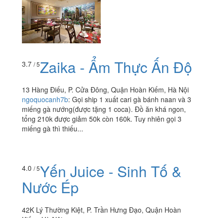
Zaika - Ẩm Thực Ấn Độ
3.7
/ 5
13 Hàng Điếu, P. Cửa Đông, Quận Hoàn Kiếm, Hà Nội
ngoquocanh7b
:
Gọi ship 1 xuất cari gà bánh naan và 3
miếng gà nướng(được tặng 1 coca). Đồ ăn khá ngon,
tổng 210k được giảm 50k còn 160k. Tuy nhiên gọi 3
miếng gà thì thiếu...
Yến Juice - Sinh Tố &
4.0
/ 5
Nước Ép
42K Lý Thường Kiệt, P. Trần Hưng Đạo, Quận Hoàn