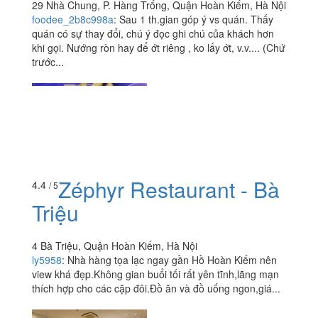
29 Nhà Chung, P. Hàng Trống, Quận Hoàn Kiếm, Hà Nội
foodee_2b8c998a
:
Sau 1 th.gian góp ý vs quán. Thấy
quán có sự thay đổi, chú ý đọc ghi chú của khách hơn
khi gọi. Nướng ròn hay để ớt riêng , ko lấy ớt, v.v.... (Chứ
trước...
Zéphyr Restaurant - Bà
4.4
/ 5
Triệu
4 Bà Triệu, Quận Hoàn Kiếm, Hà Nội
ly5958
:
Nhà hàng tọa lạc ngay gần Hồ Hoàn Kiếm nên
view khá đẹp.Không gian buổi tối rất yên tĩnh,lãng mạn
thích hợp cho các cặp đôi.Đồ ăn và đồ uống ngon,giá...