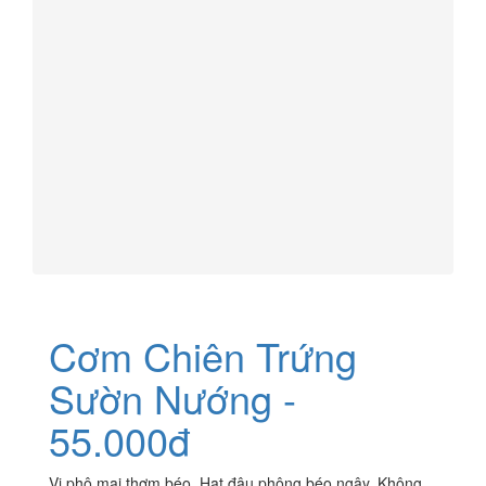
Cơm Chiên Trứng
Sườn Nướng -
55.000đ
Vị phô mai thơm béo. Hạt đậu phộng béo ngậy, Không