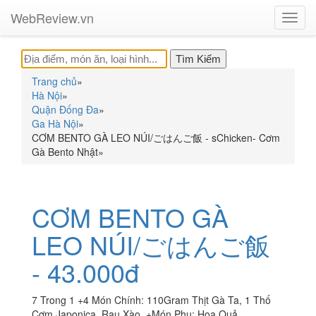
WebReview.vn
Toggl
navig
Trang chủ
»
Hà Nội
»
Quận Đống Đa
»
Ga Hà Nội
»
CƠM BENTO GÀ LEO NÚI/ごはんご飯 - sChicken- Cơm
Gà Bento Nhật
»
CƠM BENTO GÀ
LEO NÚI/ごはんご飯
- 43.000đ
7 Trong 1 +4 Món Chính: 110Gram Thịt Gà Ta, 1 Thố
Cơm Japonica, Rau Xào. +Món Phụ: Hoa Quả.