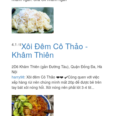
Xôi Đêm Cô Thảo -
4.1
/ 5
Khâm Thiên
2D6 Khâm Thiên (gần Đường Tàu), Quận Đống Đa, Hà
Nội
harry98
:
Xôi đêm Cô Thảo ❤️❤️ ✔️Cũng quen với việc
xếp hàng rùi nên chúng mình mất 20p để được bê trên
tay bát xôi nóng hổi. Xôi nóng nên phải lót 3-4 tờ...