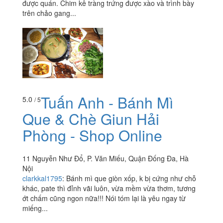
được quán. Chim kê tràng trứng được xào và trình bày
trên chảo gang...
Tuấn Anh - Bánh Mì
5.0
/ 5
Que & Chè Giun Hải
Phòng - Shop Online
11 Nguyễn Như Đổ, P. Văn Miếu, Quận Đống Đa, Hà
Nội
clarkkal1795
:
Bánh mì que giòn xốp, k bị cứng như chỗ
khác, pate thì đỉnh vãi luôn, vừa mềm vừa thơm, tương
ớt chấm cũng ngon nữa!!! Nói tóm lại là yêu ngay từ
miếng...