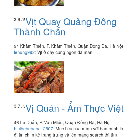
Vịt Quay Quảng Đông
3.9
/ 5
Thành Chấn
94 Khâm Thiên, P. Khâm Thiên, Quận Đống Đa, Hà Nội
lehung992
:
Vịt ở đây cũng ngon dã man
Vị Quán - Ẩm Thực Việt
3.7
/ 5
46 Lê Duẩn, P. Văn Miếu, Quận Đống Đa, Hà Nội
hihihehehaha_2507
:
Mục tiêu của mình với bạn mình là
đi ăn chim kê tràng trứng và lên mạng search thì tìm