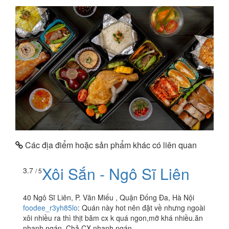
Các địa điểm hoặc sản phẩm khác có liên quan
Xôi Sắn - Ngô Sĩ Liên
3.7
/ 5
40 Ngô Sĩ Liên, P. Văn Miếu , Quận Đống Đa, Hà Nội
foodee_r3yh85lo
:
Quán này hot nên đặt về nhưng ngoài
xôi nhiều ra thì thịt băm cx k quá ngon,mỡ khá nhiều.ăn
nhanh ngán. Chả CX nhanh ngán