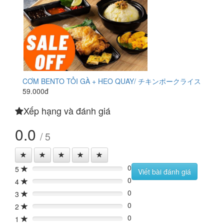
CƠM BENTO TỎI GÀ + HEO QUAY/ チキンポークライス
59.000đ
Xếp hạng và đánh giá
0.0
/ 5
0
5
0%
Viết bài đánh giá
0
4
0%
0
3
0%
0
2
0%
0
1
0%