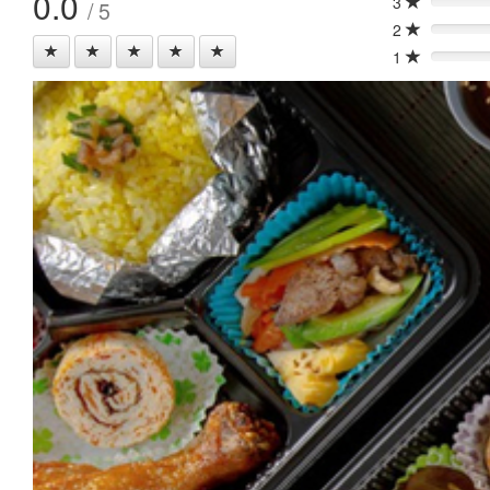
0.0
3
/ 5
0%
2
0%
1
0%