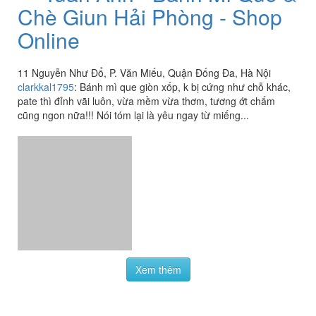
Chè Giun Hải Phòng - Shop
Online
11 Nguyễn Như Đổ, P. Văn Miếu, Quận Đống Đa, Hà Nội
clarkkal1795
:
Bánh mì que giòn xốp, k bị cứng như chỗ khác,
pate thì đỉnh vãi luôn, vừa mềm vừa thơm, tương ớt chấm
cũng ngon nữa!!! Nói tóm lại là yêu ngay từ miếng...
Xem thêm