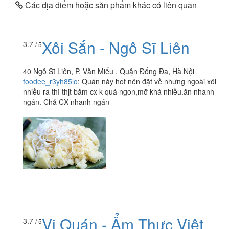
Các địa điểm hoặc sản phẩm khác có liên quan
Xôi Sắn - Ngô Sĩ Liên
3.7
/ 5
40 Ngô Sĩ Liên, P. Văn Miếu , Quận Đống Đa, Hà Nội
foodee_r3yh85lo
:
Quán này hot nên đặt về nhưng ngoài xôi
nhiều ra thì thịt băm cx k quá ngon,mỡ khá nhiều.ăn nhanh
ngán. Chả CX nhanh ngán
Vị Quán - Ẩm Thực Việt
3.7
/ 5