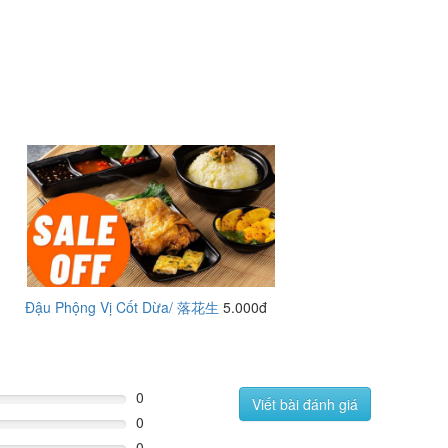
Đậu Phộng Vị Cốt Dừa/ 落花生
5.000đ
0
Viết bài đánh giá
0
0