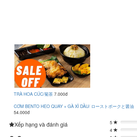
TRÀ HOA CÚC/菊茶
7.000đ
CƠM BENTO HEO QUAY + GÀ XÌ DẦU/ ローストポークと醤油
54.000đ
5
Xếp hạng và đánh giá
0%
4
0%