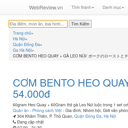
WebReview.vn
Tỉnh thành
Danh mục
Trang chủ
»
Hà Nội
»
Quận Đống Đa
»
Ga Hà Nội
»
CƠM BENTO HEO QUAY + GÀ LEO NÚI/ ポークのローストとチキンの
CƠM BENTO HEO QU
54.000đ
60gram Heo Quay + 60Gram thịt gà Leo Núi luộc trong 1 set c
Quán ăn
-
Phòng cách Việt
-
Gia đình
,
Nhóm hội
,
Giới văn phò
304 Khâm Thiên, P. Thổ Quan,
Quận Đống Đa
,
Hà Nội
Đang cập nhật
07:00 - 21:30