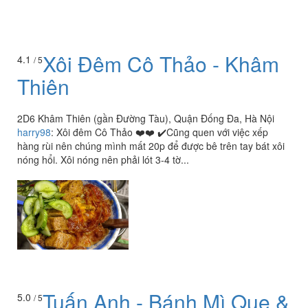
Xôi Đêm Cô Thảo - Khâm
4.1
/ 5
Thiên
2D6 Khâm Thiên (gần Đường Tàu), Quận Đống Đa, Hà Nội
harry98
:
Xôi đêm Cô Thảo ❤️❤️ ✔️Cũng quen với việc xếp
hàng rùi nên chúng mình mất 20p để được bê trên tay bát xôi
nóng hổi. Xôi nóng nên phải lót 3-4 tờ...
Tuấn Anh - Bánh Mì Que &
5.0
/ 5