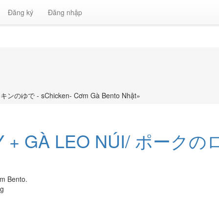
Đăng ký
Đăng nhập
ゆで - sChicken- Cơm Gà Bento Nhật
»
AY + GÀ LEO NÚI/ 
ơm Bento.
ng