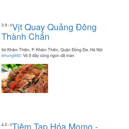
Vịt Quay Quảng Đông
3.9
/ 5
Thành Chấn
94 Khâm Thiên, P. Khâm Thiên, Quận Đống Đa, Hà Nội
lehung992
:
Vịt ở đây cũng ngon dã man
Tiệm Tạp Hóa Momo -
4.0
/ 5