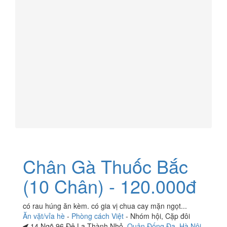
Chân Gà Thuốc Bắc
(10 Chân) - 120.000đ
có rau húng ăn kèm. có gia vị chua cay mặn ngọt...
Ăn vặt/vỉa hè
-
Phòng cách Việt
-
Nhóm hội
,
Cặp đôi
14 Ngõ 96 Đê La Thành Nhỏ,
Quận Đống Đa
,
Hà Nội