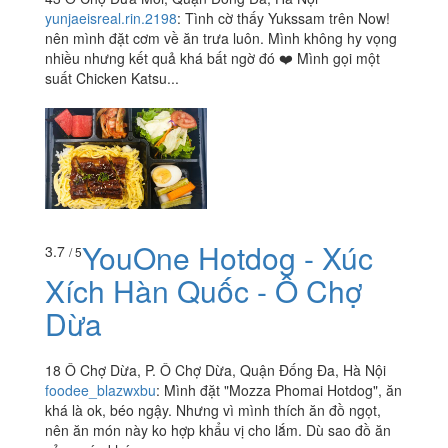
yunjaeisreal.rin.2198
:
Tình cờ thấy Yukssam trên Now!
nên mình đặt cơm về ăn trưa luôn. Mình không hy vọng
nhiều nhưng kết quả khá bất ngờ đó ❤️ Mình gọi một
suất Chicken Katsu...
YouOne Hotdog - Xúc
3.7
/ 5
Xích Hàn Quốc - Ô Chợ
Dừa
18 Ô Chợ Dừa, P. Ô Chợ Dừa, Quận Đống Đa, Hà Nội
foodee_blazwxbu
:
Mình đặt "Mozza Phomai Hotdog", ăn
khá là ok, béo ngậy. Nhưng vì mình thích ăn đồ ngọt,
nên ăn món này ko hợp khẩu vị cho lắm. Dù sao đồ ăn