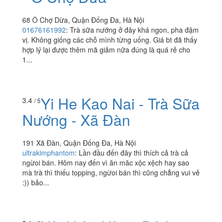
68 Ô Chợ Dừa, Quận Đống Đa, Hà Nội
01676161992
:
Trà sữa nướng ở đây khá ngon, pha đậm
vị. Không giống các chỗ mình từng uống. Giá bt đã thấy
hợp lý lại được thêm mã giảm nữa đúng là quá rẻ cho
1...
Yi He Kao Nai - Trà Sữa
3.4
/ 5
Nướng - Xã Đàn
191 Xã Đàn, Quận Đống Đa, Hà Nội
ultrakimphantom
:
Lần đầu đến đây thì thích cả trà cả
ngừoi bán. Hôm nay đến vì ăn măc xộc xệch hay sao
mà trà thì thiếu topping, ngừoi bán thì cũng chẳng vui vẻ
:)) bảo...