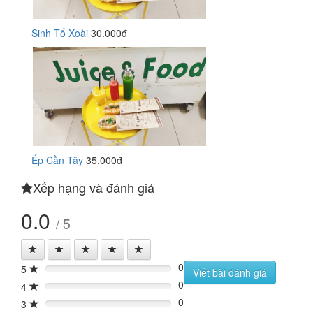
Sinh Tố Xoài
30.000đ
Ép Cần Tây
35.000đ
Xếp hạng và đánh giá
0.0
/ 5
0
5
0%
Viết bài đánh giá
0
4
0%
0
3
0%