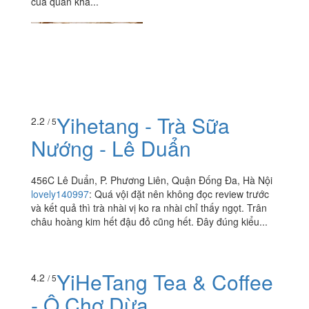
của quán khá...
Yihetang - Trà Sữa
2.2
/ 5
Nướng - Lê Duẩn
456C Lê Duẩn, P. Phương Liên, Quận Đống Đa, Hà Nội
lovely140997
:
Quá vội đặt nên không đọc review trước
và kết quả thì trà nhài vị ko ra nhài chỉ thấy ngọt. Trân
châu hoàng kim hết đậu đỏ cũng hết. Đây đúng kiểu...
YiHeTang Tea & Coffee
4.2
/ 5
- Ô Chợ Dừa