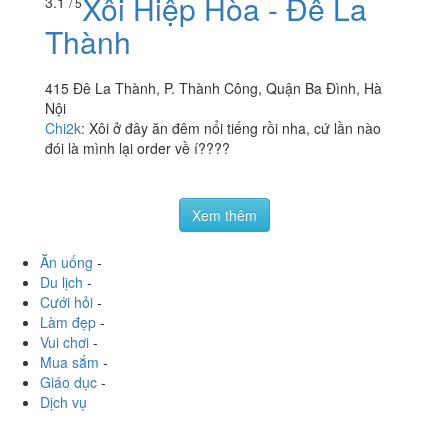
Xôi Hiệp Hòa - Đê La
3.1
/ 5
Thành
415 Đê La Thành, P. Thành Công, Quận Ba Đình, Hà
Nội
Chi2k
:
Xôi ở đây ăn đêm nổi tiếng rồi nha, cứ lần nào
đói là mình lại order về í????
Xem thêm
Ăn uống
-
Du lịch
-
Cưới hỏi
-
Làm đẹp
-
Vui chơi
-
Mua sắm
-
Giáo dục
-
Dịch vụ