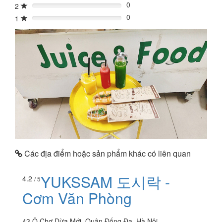
0
2
0%
0
1
0%
Các địa điểm hoặc sản phẩm khác có liên quan
YUKSSAM 도시락 -
4.2
/ 5
Cơm Văn Phòng
43 Ô Chợ Dừa Mới, Quận Đống Đa, Hà Nội