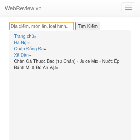
WebReview.vn
Toggl
navig
Trang chủ
»
Hà Nội
»
Quận Đống Đa
»
Xã Đàn
»
Chân Gà Thuốc Bắc (10 Chân) - Juice Mix - Nước Ép,
Bánh Mì & Đồ Ăn Vặt
»