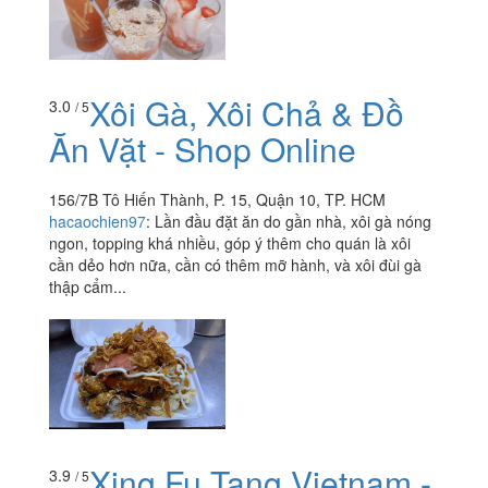
Xôi Gà, Xôi Chả & Đồ
3.0
/ 5
Ăn Vặt - Shop Online
156/7B Tô Hiến Thành, P. 15, Quận 10, TP. HCM
hacaochien97
:
Lần đầu đặt ăn do gần nhà, xôi gà nóng
ngon, topping khá nhiều, góp ý thêm cho quán là xôi
cần dẻo hơn nữa, cần có thêm mỡ hành, và xôi đùi gà
thập cẩm...
Xing Fu Tang Vietnam -
3.9
/ 5