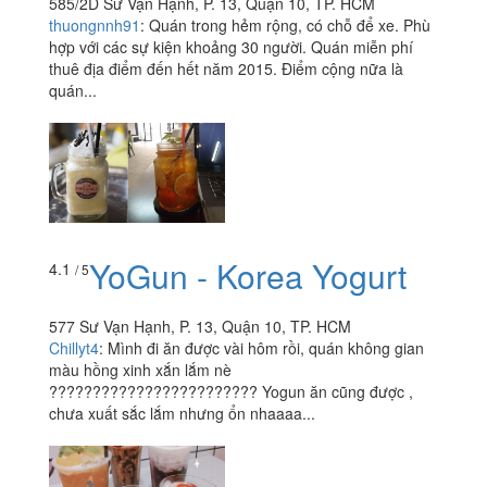
585/2D Sư Vạn Hạnh, P. 13, Quận 10, TP. HCM
thuongnnh91
:
Quán trong hẻm rộng, có chỗ để xe. Phù
hợp với các sự kiện khoảng 30 người. Quán miễn phí
thuê địa điểm đến hết năm 2015. Điểm cộng nữa là
quán...
YoGun - Korea Yogurt
4.1
/ 5
577 Sư Vạn Hạnh, P. 13, Quận 10, TP. HCM
Chillyt4
:
Mình đi ăn được vài hôm rồi, quán không gian
màu hồng xinh xắn lắm nè
???????????????????????? Yogun ăn cũng được ,
chưa xuất sắc lắm nhưng ổn nhaaaa...