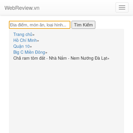
WebReview.vn
Toggl
navig
Trang chủ
»
Hồ Chí Minh
»
Quận 10
»
Big C Miền Đông
»
Chả ram tôm đất - Nhà Nấm - Nem Nướng Đà Lạt
»