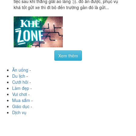
tiệc sau khi thắng giải ao làng :)). đồ ăn được, phục vụ
khá tốt gửi xe thì đi bô đến trường gần đó là gửi...
Xem thêm
Ăn uống
-
Du lịch
-
Cưới hỏi
-
Làm đẹp
-
Vui chơi
-
Mua sắm
-
Giáo dục
-
Dịch vụ