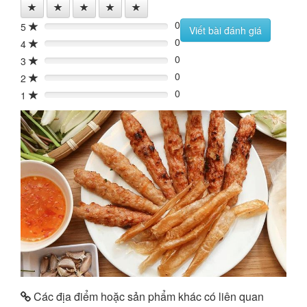
0
5
0%
Viết bài đánh giá
0
4
0%
0
3
0%
0
2
0%
0
1
0%
Các địa điểm hoặc sản phẩm khác có liên quan