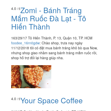
Zomi - Bánh Tráng
4.0
/ 5
Mắm Ruốc Đà Lạt - Tô
Hiến Thành
163/29/17 Tô Hiến Thành, P. 13, Quận 10, TP. HCM
foodee_16rn0gdw
:
Chào shop, trưa nay ngày
11/12/2018 tôi có đặt mua bánh tráng khô bò qua Now,
nhưng shop giao nhầm sang bánh tráng mắm ruốc rồi,
shop hỗ trợ đổi lại hàng giúp nha.
Your Space Coffee
4.0
/ 5