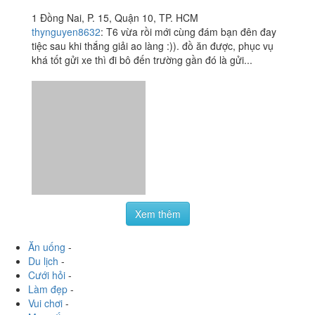
1 Đồng Nai, P. 15, Quận 10, TP. HCM
thynguyen8632
:
T6 vừa rồi mới cùng đám bạn đên đay
tiệc sau khi thắng giải ao làng :)). đồ ăn được, phục vụ
khá tốt gửi xe thì đi bô đến trường gần đó là gửi...
Xem thêm
Ăn uống
-
Du lịch
-
Cưới hỏi
-
Làm đẹp
-
Vui chơi
-