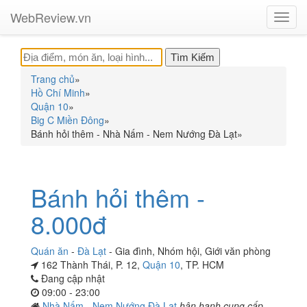
WebReview.vn
Toggl
navig
Trang chủ
»
Hồ Chí Minh
»
Quận 10
»
Big C Miền Đông
»
Bánh hỏi thêm - Nhà Nấm - Nem Nướng Đà Lạt
»
Bánh hỏi thêm -
8.000đ
Quán ăn
-
Đà Lạt
-
Gia đình
,
Nhóm hội
,
Giới văn phòng
162 Thành Thái, P. 12,
Quận 10
, TP. HCM
Đang cập nhật
09:00 - 23:00
Nhà Nấm - Nem Nướng Đà Lạt
hân hạnh cung cấp