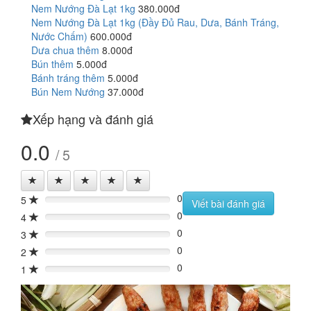
Nem Nướng Đà Lạt 1kg
380.000đ
Nem Nướng Đà Lạt 1kg (Đầy Đủ Rau, Dưa, Bánh Tráng,
Nước Chấm)
600.000đ
Dưa chua thêm
8.000đ
Bún thêm
5.000đ
Bánh tráng thêm
5.000đ
Bún Nem Nướng
37.000đ
Xếp hạng và đánh giá
0.0
/ 5
0
5
0%
Viết bài đánh giá
0
4
0%
0
3
0%
0
2
0%
0
1
0%