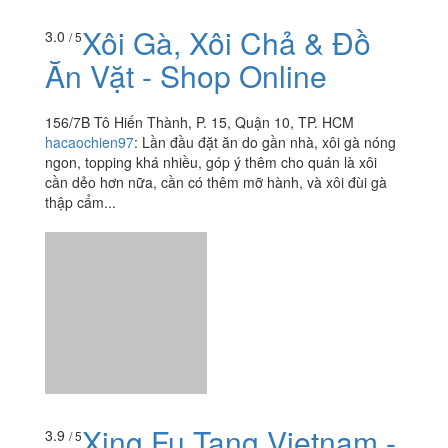
Xôi Gà, Xôi Chả & Đồ
3.0
/ 5
Ăn Vặt - Shop Online
156/7B Tô Hiến Thành, P. 15, Quận 10, TP. HCM
hacaochien97
:
Lần đầu đặt ăn do gần nhà, xôi gà nóng
ngon, topping khá nhiều, góp ý thêm cho quán là xôi
cần dẻo hơn nữa, cần có thêm mỡ hành, và xôi đùi gà
thập cẩm...
Xing Fu Tang Vietnam -
3.9
/ 5