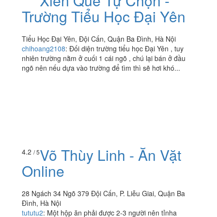
Xiên Que Tự Chọn -
Trường Tiểu Học Đại Yên
Tiểu Học Đại Yên, Đội Cấn, Quận Ba Đình, Hà Nội
chihoang2108
:
Đối diện trường tiểu học Đại Yên , tuy
nhiên trường nằm ở cuối 1 cái ngõ , chú lại bán ở đầu
ngõ nên nếu dựa vào trường để tìm thì sẽ hơi khó...
Võ Thùy Linh - Ăn Vặt
4.2
/ 5
Online
28 Ngách 34 Ngõ 379 Đội Cấn, P. Liễu Giai, Quận Ba
Đình, Hà Nội
tututu2
:
Một hộp ăn phải được 2-3 người nên tỉnha