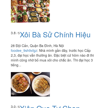
Xôi Bà Sử Chính Hiệu
3.8
/ 5
28 Đội Cấn, Quận Ba Đình, Hà Nội
foodee_9sh9xfgz
:
Nhà mình gần đây, trước học Cấp
2,3, đại học vẫn thường ăn. Đặc biệt cứ hôm nào đi thi
mình cũng nhờ bố mua xôi cho chắc ăn. Thi đại học 3
tiếng...
3.0
/ 5