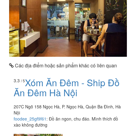
Các địa điểm hoặc sản phẩm khác có liên quan
Xóm Ăn Đêm - Ship Đồ
3.3
/ 5
Ăn Đêm Hà Nội
207C Ngõ 158 Ngọc Hà, P. Ngọc Hà, Quận Ba Đình, Hà
Nội
foodee_25gf9f61
:
Đồ ăn ngon, chu đáo. Mình thích đồ
xào không đường