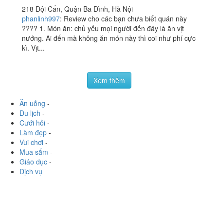
Vịt Cỏ Vân Đình - Đội
3.9
/ 5
Cấn
218 Đội Cấn, Quận Ba Đình, Hà Nội
phanlinh997
:
Review cho các bạn chưa biết quán này
???? 1. Món ăn: chủ yếu mọi người đến đây là ăn vịt
nướng. Ai đến mà không ăn món này thì coi như phí cực
kì. Vịt...
Xem thêm
Ăn uống
-
Du lịch
-
Cưới hỏi
-
Làm đẹp
-
Vui chơi
-
Mua sắm
-
Giáo dục
-
Dịch vụ