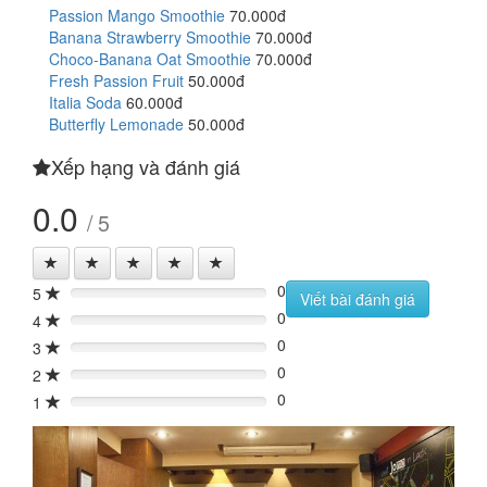
Passion Mango Smoothie
70.000đ
Banana Strawberry Smoothie
70.000đ
Choco-Banana Oat Smoothie
70.000đ
Fresh Passion Fruit
50.000đ
Italia Soda
60.000đ
Butterfly Lemonade
50.000đ
Xếp hạng và đánh giá
0.0
/ 5
0
5
0%
Viết bài đánh giá
0
4
0%
0
3
0%
0
2
0%
0
1
0%