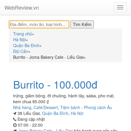
WebReview.vn
Toggl
navig
Trang chủ
»
Hà Nội
»
Quận Ba Đình
»
Đội Cấn
»
Burrito - Joma Bakery Cafe - Liễu Giai
»
Burrito - 100.000đ
trứng, giăm bông, ớt chuông, hành tây, salsa, pho mát,
kem chua 85.000 ₫
Nhà hàng
,
Café/Dessert
,
Tiệm bánh
-
Phong cách Âu
38 Liễu Giai,
Quận Ba Đình
,
Hà Nội
Đang cập nhật
07:00 - 22:00
Joma Bakery Cafe - Liễu Giai
hân hạnh cung cấp sản