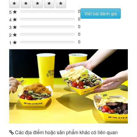
0
5
0%
Viết bài đánh giá
0
4
0%
0
3
0%
0
2
0%
0
1
0%
Các địa điểm hoặc sản phẩm khác có liên quan