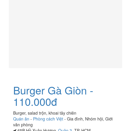
Burger Gà Giòn -
110.000đ
Burger, salad trộn, khoai tây chiên
Quán ăn
-
Phòng cách Việt
-
Gia đình
,
Nhóm hội
,
Giới
văn phòng
65B Hồ Xuân Hương,
Quận 3
, TP. HCM