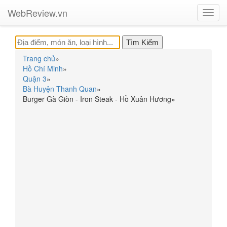
WebReview.vn
Toggl
navig
Trang chủ
»
Hồ Chí Minh
»
Quận 3
»
Bà Huyện Thanh Quan
»
Burger Gà Giòn - Iron Steak - Hồ Xuân Hương
»