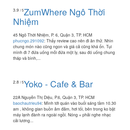
ZumWhere Ngô Thời
3.9
/ 5
Nhiệm
45 Ngô Thời Nhiệm, P. 6, Quận 3, TP. HCM
phucngo.291092
:
Thấy review cao nên đi ăn thử. Nhìn
chung món nào cũng ngon và giá cả cũng khá ổn. Tụi
mình đi 7 đứa uống mỗi đứa một ly, sau đó uống chung
tháp và bình,...
Yoko - Cafe & Bar
2.8
/ 5
22A Nguyễn Thị Diệu, P.6, Quận 3, TP. HCM
baochautrieu94
:
Mình tới quán vào buổi sáng tầm 10.30
am , không gian buồn ảm đảm, hơi tối, bên trong ko bật
máy lạnh đành ra ngoài ngồi. Nóng + phải nghe nhạc
cải lương...