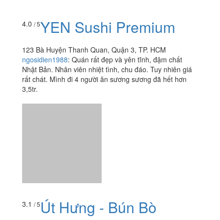
YEN Sushi Premium
4.0
/ 5
123 Bà Huyện Thanh Quan, Quận 3, TP. HCM
ngosidien1988
:
Quán rất đẹp và yên tĩnh, đậm chất
Nhật Bản. Nhân viên nhiệt tình, chu đáo. Tuy nhiên giá
rất chát. Mình đi 4 người ăn sương sương đã hết hơn
3,5tr.
Út Hưng - Bún Bò
3.1
/ 5
6C Tú Xương, P. 7, Quận 3, TP. HCM
thevampire_94
:
Nói tới bún bò thì mình khá là kén ăn tại
mình chỉ ăn bún bò của má hoặc 1 tiệm yêu thích ngoài
Huế nhưng mình có thể tự tin giới thiệu với các bạn...