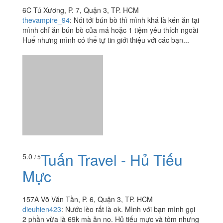
Tuấn Travel - Hủ Tiếu
5.0
/ 5
Mực
157A Võ Văn Tần, P. 6, Quận 3, TP. HCM
dieuhien423
:
Nước lèo rất là ok. Mình với bạn mình gọi
2 phần vừa là 69k mà ăn no. Hủ tiếu mực và tôm nhưng
trong tô còn có thịt viên và cả trứng gà. Tôm và mực...