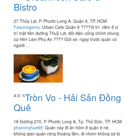
Urbanfresh Cafe &
4.0
/ 5
Bistro
27 Thủy Lợi, P. Phước Long A, Quận 9, TP. HCM
Fascinogems
:
Urban Cafe Quận 9 ????Vị trí: nằm ở vị
trí mặt tiền đường Thuỷ Lợi, đối diện cổng chính chung
cư Him Lam Phú An ???? Gửi xe: ngay trước quán có
người ...
Tròn Vo - Hải Sản Đồng
4.0
/ 5
Quê