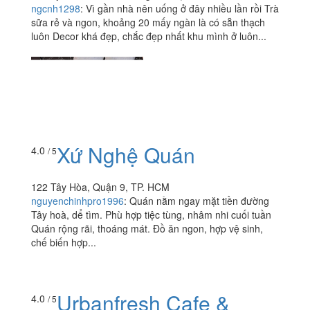
ngcnh1298
:
Vì gần nhà nên uống ở đây nhiều lần rồi Trà
sữa rẻ và ngon, khoảng 20 mấy ngàn là có sẵn thạch
luôn Decor khá đẹp, chắc đẹp nhất khu mình ở luôn...
Xứ Nghệ Quán
4.0
/ 5
122 Tây Hòa, Quận 9, TP. HCM
nguyenchinhpro1996
:
Quán nằm ngay mặt tiền đường
Tây hoà, dể tìm. Phù hợp tiệc tùng, nhâm nhi cuối tuần
Quán rộng rãi, thoáng mát. Đồ ăn ngon, hợp vệ sinh,
chế biến hợp...