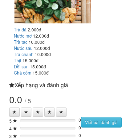
Trà đá
2.000đ
Nước mơ
12.000đ
Trà tắc
10.000đ
Nước sấu
12.000đ
Trà chanh
10.000đ
Thịt
15.000đ
Dồi sụn
15.000đ
Chả cốm
15.000đ
Xếp hạng và đánh giá
0.0
/ 5
0
5
0%
Viết bài đánh giá
0
4
0%
0
3
0%