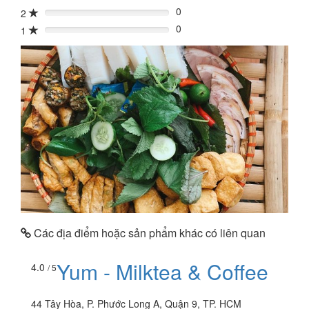
0
2
0%
0
1
0%
Các địa điểm hoặc sản phẩm khác có liên quan
Yum - Milktea & Coffee
4.0
/ 5
44 Tây Hòa, P. Phước Long A, Quận 9, TP. HCM