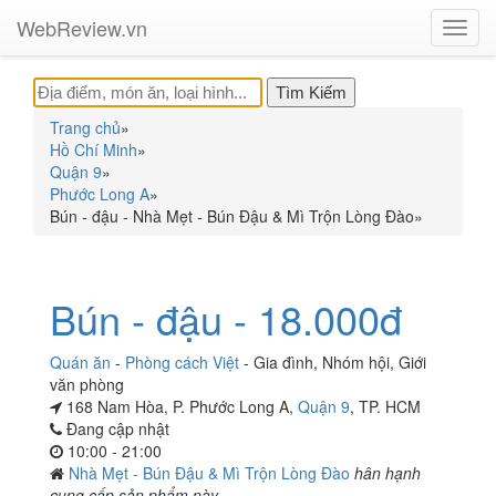
WebReview.vn
Toggl
navig
Trang chủ
»
Hồ Chí Minh
»
Quận 9
»
Phước Long A
»
Bún - đậu - Nhà Mẹt - Bún Đậu & Mì Trộn Lòng Đào
»
Bún - đậu - 18.000đ
Quán ăn
-
Phòng cách Việt
-
Gia đình
,
Nhóm hội
,
Giới
văn phòng
168 Nam Hòa, P. Phước Long A,
Quận 9
, TP. HCM
Đang cập nhật
10:00 - 21:00
Nhà Mẹt - Bún Đậu & Mì Trộn Lòng Đào
hân hạnh
cung cấp sản phẩm này