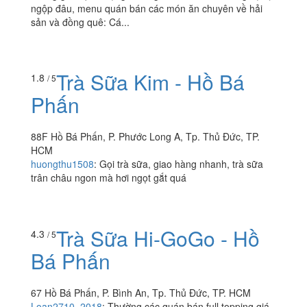
18 Đường 270, P. Phước Long A, Tp. Thủ Đức, TP. HCM
phammyhue89
:
Quán này đi ăn hôm ở quận 9 nè,
không gian quán rộng thoáng lắm, đi nhóm không sợ bị
ngộp đâu, menu quán bán các món ăn chuyên về hải
sản và đồng quê: Cá...
Trà Sữa Kim - Hồ Bá
1.8
/ 5
Phấn
88F Hồ Bá Phấn, P. Phước Long A, Tp. Thủ Đức, TP.
HCM
huongthu1508
:
Gọi trà sữa, giao hàng nhanh, trà sữa
trân châu ngon mà hơi ngọt gắt quá
Trà Sữa Hi-GoGo - Hồ
4.3
/ 5