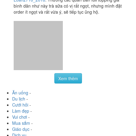
Bá Phấn
67 Hồ Bá Phấn, P. Bình An, Tp. Thủ Đức, TP. HCM
Loan2710_2018
:
Thường các quán bán full topping giá
bình dân như này trà sữa có vị rất ngọt, nhưng mình đặt
order ít ngọt và rất vừa ý, sẽ tiếp tục ủng hộ.
Xem thêm
Ăn uống
-
Du lịch
-
Cưới hỏi
-
Làm đẹp
-