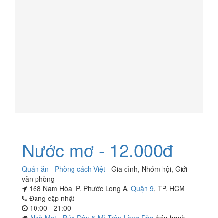
Nước mơ - 12.000đ
Quán ăn
-
Phòng cách Việt
-
Gia đình
,
Nhóm hội
,
Giới
văn phòng
168 Nam Hòa, P. Phước Long A,
Quận 9
, TP. HCM
Đang cập nhật
10:00 - 21:00
Nhà Mẹt - Bún Đậu & Mì Trộn Lòng Đào
hân hạnh