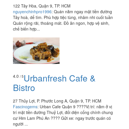
122 Tây Hòa, Quận 9, TP. HCM
nguyenchinhpro1996
:
Quán nằm ngay mặt tiền đường
Tây hoà, dể tìm. Phù hợp tiệc tùng, nhâm nhi cuối tuần
Quán rộng rãi, thoáng mát. Đồ ăn ngon, hợp vệ sinh,
chế biến hợp...
Urbanfresh Cafe &
4.0
/ 5
Bistro
27 Thủy Lợi, P. Phước Long A, Quận 9, TP. HCM
Fascinogems
:
Urban Cafe Quận 9 ????Vị trí: nằm ở vị
trí mặt tiền đường Thuỷ Lợi, đối diện cổng chính chung
cư Him Lam Phú An ???? Gửi xe: ngay trước quán có
người ...