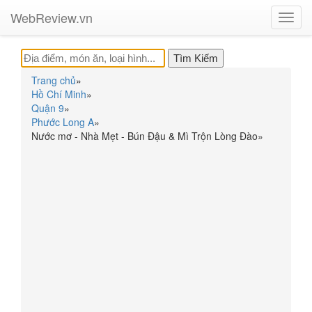
WebReview.vn
Toggl
navig
Trang chủ
»
Hồ Chí Minh
»
Quận 9
»
Phước Long A
»
Nước mơ - Nhà Mẹt - Bún Đậu & Mì Trộn Lòng Đào
»