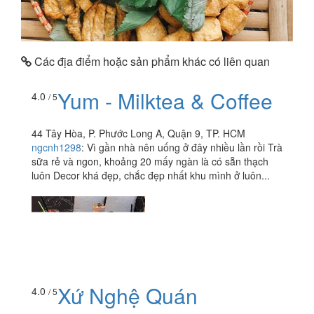
Các địa điểm hoặc sản phẩm khác có liên quan
Yum - Milktea & Coffee
4.0
/ 5
44 Tây Hòa, P. Phước Long A, Quận 9, TP. HCM
ngcnh1298
:
Vì gần nhà nên uống ở đây nhiều lần rồi Trà
sữa rẻ và ngon, khoảng 20 mấy ngàn là có sẵn thạch
luôn Decor khá đẹp, chắc đẹp nhất khu mình ở luôn...
Xứ Nghệ Quán
4.0
/ 5