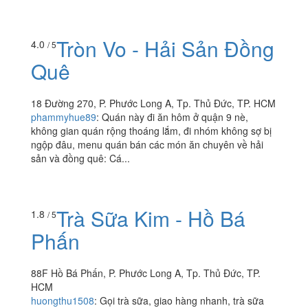
Tròn Vo - Hải Sản Đồng
4.0
/ 5
Quê
18 Đường 270, P. Phước Long A, Tp. Thủ Đức, TP. HCM
phammyhue89
:
Quán này đi ăn hôm ở quận 9 nè,
không gian quán rộng thoáng lắm, đi nhóm không sợ bị
ngộp đâu, menu quán bán các món ăn chuyên về hải
sản và đồng quê: Cá...
Trà Sữa Kim - Hồ Bá
1.8
/ 5
Phấn
88F Hồ Bá Phấn, P. Phước Long A, Tp. Thủ Đức, TP.
HCM
huongthu1508
:
Gọi trà sữa, giao hàng nhanh, trà sữa