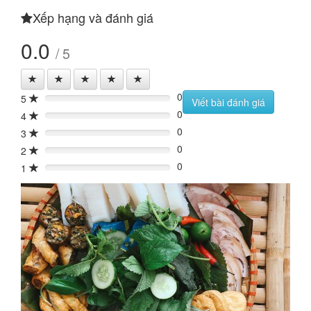
Xếp hạng và đánh giá
0.0
/ 5
0
5
0%
Viết bài đánh giá
0
4
0%
0
3
0%
0
2
0%
0
1
0%