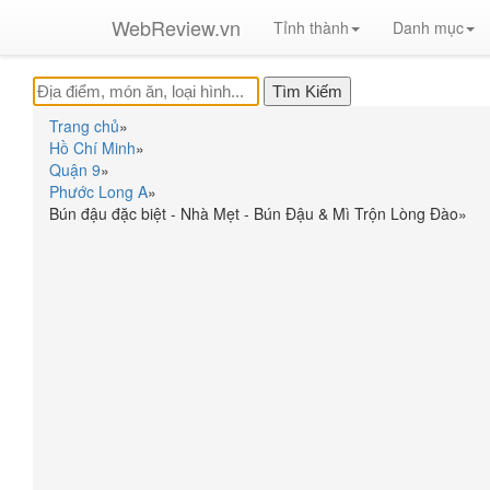
WebReview.vn
Tỉnh thành
Danh mục
Trang chủ
»
Hồ Chí Minh
»
Quận 9
»
Phước Long A
»
Bún đậu đặc biệt - Nhà Mẹt - Bún Đậu & Mì Trộn Lòng Đào
»