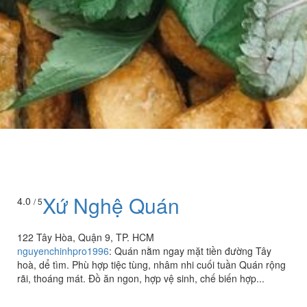
Xứ Nghệ Quán
4.0
/ 5
122 Tây Hòa, Quận 9, TP. HCM
nguyenchinhpro1996
:
Quán nằm ngay mặt tiền đường Tây
hoà, dể tìm. Phù hợp tiệc tùng, nhâm nhi cuối tuần Quán rộng
rãi, thoáng mát. Đồ ăn ngon, hợp vệ sinh, chế biến hợp...