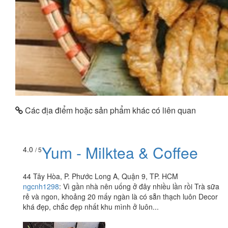
Các địa điểm hoặc sản phẩm khác có liên quan
Yum - Milktea & Coffee
4.0
/ 5
44 Tây Hòa, P. Phước Long A, Quận 9, TP. HCM
ngcnh1298
:
Vì gần nhà nên uống ở đây nhiều lần rồi Trà sữa
rẻ và ngon, khoảng 20 mấy ngàn là có sẵn thạch luôn Decor
khá đẹp, chắc đẹp nhất khu mình ở luôn...