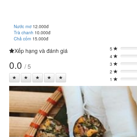
Nước mơ
12.000đ
Trà chanh
10.000đ
Chả cốm
15.000đ
5
Xếp hạng và đánh giá
0%
4
0%
0.0
3
/ 5
0%
2
0%
1
0%