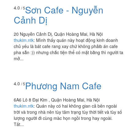
Sơn Cafe - Nguyễn
4.0
/ 5
Cảnh Dị
20 Nguyễn Cảnh Dị, Quận Hoàng Mai, Hà Nội
thukim.ntk
:
Mình thấy quán này hoạt động kinh doanh
chủ yếu là bát cafe rang xay chứ không phảib án cafe
pha sẵn :)) nhưng chắc tiện thể có mặt bằng thì người ta
mở...
Phương Nam Cafe
4.0
/ 5
6A6 Lô 8 Đại Kim , Quận Hoàng Mai, Hà Nội
thukim.ntk
:
Quán này có hai không gian cả bên ngoài
trời và trong nhà nên tùy tâm trạng tùy thời tiết và tùy số
lượng người đi cùng màc họn ngồi trong hay ngoài.
Tất...