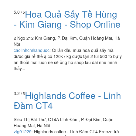
Hoa Quả Sấy Tề Hùng
5.0
/ 5
- Kim Giang - Shop Online
2 Ngõ 212 Kim Giang, P. Đại Kim, Quận Hoàng Mai, Hà
Nội
caolinhchihanquoc
:
Ôi lần đầu mua hoa quả sấy mà
được giá rẻ thế ạ có 120k / kg được tận 2 túi 500 to bự ý
ăn thoải mái luôn nè sẽ ủng hộ shop lâu dài nhé mình
thấy...
Highlands Coffee - Linh
3.2
/ 5
Đàm CT4
Siêu Thị Bài Thơ, CT4A Linh Đàm, P. Đại Kim, Quận
Hoàng Mai, Hà Nội
vtg91229
:
Highlands coffee - Linh Đàm CT4 Freeze trà