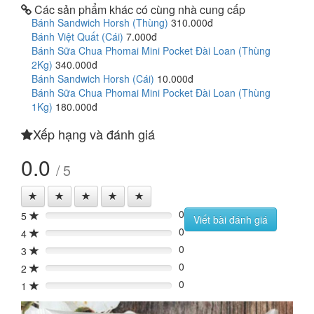
Các sản phẩm khác có cùng nhà cung cấp
Bánh Sandwich Horsh (Thùng)
310.000đ
Bánh Việt Quất (Cái)
7.000đ
Bánh Sữa Chua Phomai Mini Pocket Đài Loan (Thùng
2Kg)
340.000đ
Bánh Sandwich Horsh (Cái)
10.000đ
Bánh Sữa Chua Phomai Mini Pocket Đài Loan (Thùng
1Kg)
180.000đ
Xếp hạng và đánh giá
0.0
/ 5
0
5
0%
Viết bài đánh giá
0
4
0%
0
3
0%
0
2
0%
0
1
0%