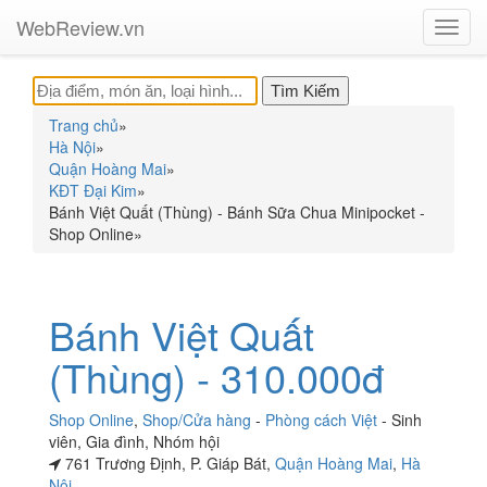
WebReview.vn
Toggl
navig
Trang chủ
»
Hà Nội
»
Quận Hoàng Mai
»
KĐT Đại Kim
»
Bánh Việt Quất (Thùng) - Bánh Sữa Chua Minipocket -
Shop Online
»
Bánh Việt Quất
(Thùng) - 310.000đ
Shop Online
,
Shop/Cửa hàng
-
Phòng cách Việt
-
Sinh
viên
,
Gia đình
,
Nhóm hội
761 Trương Định, P. Giáp Bát,
Quận Hoàng Mai
,
Hà
Nội