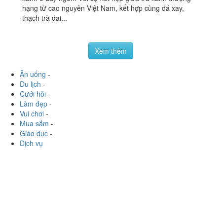
Siêu Thị Bài Thơ, CT4A Linh Đàm, P. Đại Kim, Quận
Hoàng Mai, Hà Nội
vtg91229
:
Highlands coffee - Linh Đàm CT4 Freeze trà
xanh ở đây ngon. Với sự kết hợp giữa trà xanh thượng
hạng từ cao nguyên Việt Nam, kết hợp cùng đá xay,
thạch trà dai...
Xem thêm
Ăn uống
-
Du lịch
-
Cưới hỏi
-
Làm đẹp
-
Vui chơi
-
Mua sắm
-
Giáo dục
-
Dịch vụ