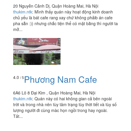
Sơn Cafe - Nguyễn
4.0
/ 5
Cảnh Dị
20 Nguyễn Cảnh Dị, Quận Hoàng Mai, Hà Nội
thukim.ntk
:
Mình thấy quán này hoạt động kinh doanh
chủ yếu là bát cafe rang xay chứ không phảib án cafe
pha sẵn :)) nhưng chắc tiện thể có mặt bằng thì người ta
mở...
Phương Nam Cafe
4.0
/ 5
6A6 Lô 8 Đại Kim , Quận Hoàng Mai, Hà Nội
thukim.ntk
:
Quán này có hai không gian cả bên ngoài