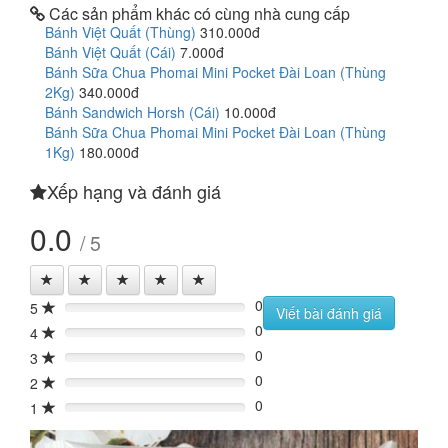
Các sản phẩm khác có cùng nhà cung cấp
Bánh Việt Quất (Thùng)
310.000đ
Bánh Việt Quất (Cái)
7.000đ
Bánh Sữa Chua Phomai Mini Pocket Đài Loan (Thùng
2Kg)
340.000đ
Bánh Sandwich Horsh (Cái)
10.000đ
Bánh Sữa Chua Phomai Mini Pocket Đài Loan (Thùng
1Kg)
180.000đ
Xếp hạng và đánh giá
0.0
/ 5
0
5
0%
Viết bài đánh giá
0
4
0%
0
3
0%
0
2
0%
0
1
0%