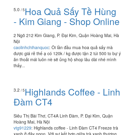
trời và trong nhà nên tùy tâm trạng tùy thời tiết và tùy số
lượng người đi cùng màc họn ngồi trong hay ngoài.
Tất...
Hoa Quả Sấy Tề Hùng
5.0
/ 5
- Kim Giang - Shop Online
2 Ngõ 212 Kim Giang, P. Đại Kim, Quận Hoàng Mai, Hà
Nội
caolinhchihanquoc
:
Ôi lần đầu mua hoa quả sấy mà
được giá rẻ thế ạ có 120k / kg được tận 2 túi 500 to bự ý
ăn thoải mái luôn nè sẽ ủng hộ shop lâu dài nhé mình
thấy...
Highlands Coffee - Linh
3.2
/ 5
Đàm CT4