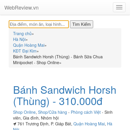
WebReview.vn
Toggl
navig
Trang chủ
»
Hà Nội
»
Quận Hoàng Mai
»
KĐT Đại Kim
»
Bánh Sandwich Horsh (Thùng) - Bánh Sữa Chua
Minipocket - Shop Online
»
Bánh Sandwich Horsh
(Thùng) - 310.000đ
Shop Online
,
Shop/Cửa hàng
-
Phòng cách Việt
-
Sinh
viên
,
Gia đình
,
Nhóm hội
761 Trương Định, P. Giáp Bát,
Quận Hoàng Mai
,
Hà
Nội