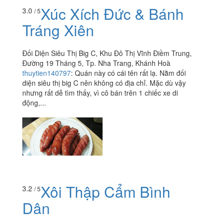
Xúc Xích Đức & Bánh
3.0
/ 5
Tráng Xiên
Đối Diện Siêu Thị Big C, Khu Đô Thị Vĩnh Điềm Trung,
Đường 19 Tháng 5, Tp. Nha Trang, Khánh Hoà
thuytien140797
:
Quán này có cái tên rất lạ. Nằm đối
diện siêu thị big C nên không có địa chỉ. Mặc dù vậy
nhưng rất dễ tìm thấy, vì cô bán trên 1 chiếc xe di
động,...
Xôi Thập Cẩm Bình
3.2
/ 5
Dân