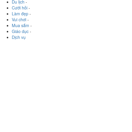
Xem thêm
Ăn uống
-
Du lịch
-
Cưới hỏi
-
Làm đẹp
-
Vui chơi
-
Mua sắm
-
Giáo dục
-
Dịch vụ