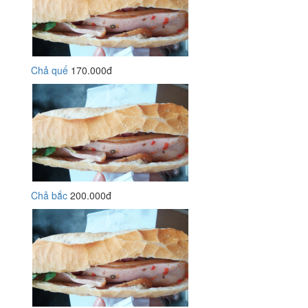
Chả quế
170.000đ
Chả bắc
200.000đ