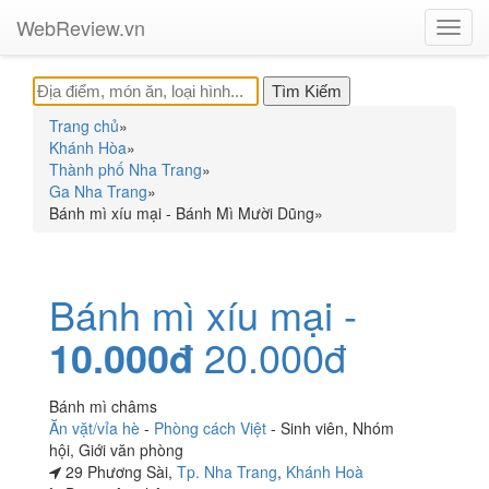
WebReview.vn
Toggl
navig
Trang chủ
»
Khánh Hòa
»
Thành phố Nha Trang
»
Ga Nha Trang
»
Bánh mì xíu mại - Bánh Mì Mười Dũng
»
Bánh mì xíu mại -
10.000đ
20.000đ
Bánh mì châms
Ăn vặt/vỉa hè
-
Phòng cách Việt
-
Sinh viên
,
Nhóm
hội
,
Giới văn phòng
29 Phương Sài,
Tp. Nha Trang
,
Khánh Hoà