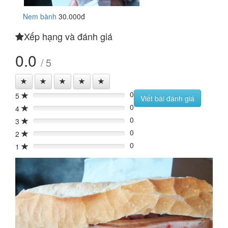
Nem bành
30.000đ
Xếp hạng và đánh giá
0.0
/ 5
0
5
0%
Viết bài đánh giá
0
4
0%
0
3
0%
0
2
0%
0
1
0%