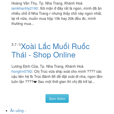
Xôi Gà Sài Gòn
4.0
/ 5
Hoàng Văn Thụ, Tp. Nha Trang, Khánh Hoà
iamkhanhly2190
:
Xôi mặn ở đây rất là ngon, mình đã ăn
nhiều chỗ ở Nha Trang r nhưng thấy chỗ này ngon nhất,
lại rẻ nữa, muốn mua hộp 15k hay 20k đều đc, mình
thường mua...
Xoài Lắc Muối Ruốc
3.7
/ 5
Thái - Shop Online
Lương Định Của, Tp. Nha Trang, Khánh Hoà
hongtrn0792
:
Chị Trúc vừa ship xoài cho mình ???? các
cậu liên hệ fb Trúc Bánh Mì để đặt xoài đi nha, ngon lắm
luôn lận ????❤️ Sau một thời gian thì chị đã trở lại...