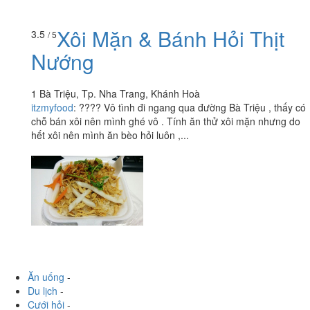
Xôi Mặn & Bánh Hỏi Thịt
3.5
/ 5
Nướng
1 Bà Triệu, Tp. Nha Trang, Khánh Hoà
itzmyfood
:
???? Vô tình đi ngang qua đường Bà Triệu , thấy có
chỗ bán xôi nên mình ghé vô . Tính ăn thử xôi mặn nhưng do
hết xôi nên mình ăn bèo hỏi luôn ,...
Ăn uống
-
Du lịch
-
Cưới hỏi
-