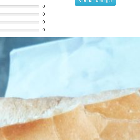
Viết bài đánh giá
0
0
0
0