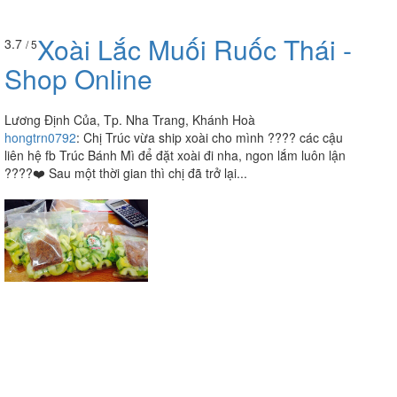
Xoài Lắc Muối Ruốc Thái -
3.7
/ 5
Shop Online
Lương Định Của, Tp. Nha Trang, Khánh Hoà
hongtrn0792
:
Chị Trúc vừa ship xoài cho mình ???? các cậu
liên hệ fb Trúc Bánh Mì để đặt xoài đi nha, ngon lắm luôn lận
????❤️ Sau một thời gian thì chị đã trở lại...