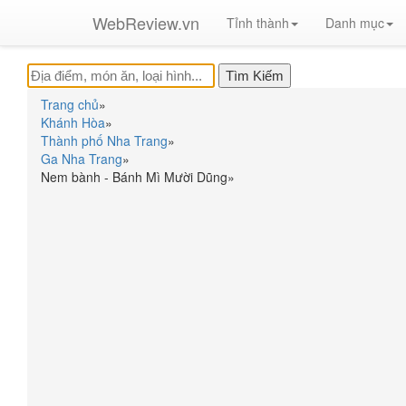
WebReview.vn
Tỉnh thành
Danh mục
Trang chủ
»
Khánh Hòa
»
Thành phố Nha Trang
»
Ga Nha Trang
»
Nem bành - Bánh Mì Mười Dũng
»