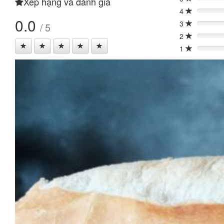
Xếp hạng và đánh giá
0%
4
0%
0.0
3
/ 5
0%
2
0%
1
0%