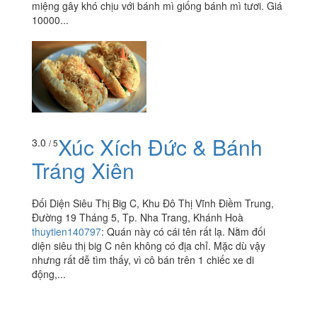
miệng gây khó chịu với bánh mì giống bánh mì tươi. Giá
10000...
Xúc Xích Đức & Bánh
3.0
/ 5
Tráng Xiên
Đối Diện Siêu Thị Big C, Khu Đô Thị Vĩnh Điềm Trung,
Đường 19 Tháng 5, Tp. Nha Trang, Khánh Hoà
thuytien140797
:
Quán này có cái tên rất lạ. Nằm đối
diện siêu thị big C nên không có địa chỉ. Mặc dù vậy
nhưng rất dễ tìm thấy, vì cô bán trên 1 chiếc xe di
động,...