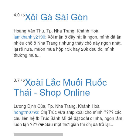
Xôi Mặn & Bánh Hỏi
3.5
/ 5
Thịt Nướng
1 Bà Triệu, Tp. Nha Trang, Khánh Hoà
itzmyfood
:
???? Vô tình đi ngang qua đường Bà Triệu ,
thấy có chỗ bán xôi nên mình ghé vô . Tính ăn thử xôi
mặn nhưng do hết xôi nên mình ăn bèo hỏi luôn ,...
Xôi Gà Sài Gòn
4.0
/ 5
Hoàng Văn Thụ, Tp. Nha Trang, Khánh Hoà
iamkhanhly2190
:
Xôi mặn ở đây rất là ngon, mình đã ăn
nhiều chỗ ở Nha Trang r nhưng thấy chỗ này ngon nhất,
lại rẻ nữa, muốn mua hộp 15k hay 20k đều đc, mình
thường mua...
3.7
/ 5