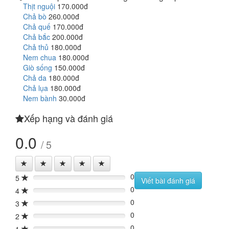
Thịt nguội
170.000đ
Chả bò
260.000đ
Chả quế
170.000đ
Chả bắc
200.000đ
Chả thủ
180.000đ
Nem chua
180.000đ
Giò sống
150.000đ
Chả da
180.000đ
Chả lụa
180.000đ
Nem bành
30.000đ
Xếp hạng và đánh giá
0.0
/ 5
0
5
0%
Viết bài đánh giá
0
4
0%
0
3
0%
0
2
0%
0