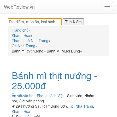
WebReview.vn
Toggl
navig
Trang chủ
»
Khánh Hòa
»
Thành phố Nha Trang
»
Ga Nha Trang
»
Bánh mì thịt nướng - Bánh Mì Mười Dũng
»
Bánh mì thịt nướng -
25.000đ
Ăn vặt/vỉa hè
-
Phòng cách Việt
-
Sinh viên
,
Nhóm
hội
,
Giới văn phòng
29 Phương Sài, P. Phương Sơn,
Tp. Nha Trang
,
Khánh Hoà
Đang cập nhật