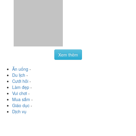
Xoài Lắc Muối Ruốc
Thái - Shop Online
Lương Định Của, Tp. Nha Trang, Khánh Hoà
hongtrn0792
:
Chị Trúc vừa ship xoài cho mình ???? các
cậu liên hệ fb Trúc Bánh Mì để đặt xoài đi nha, ngon lắm
luôn lận ????❤️ Sau một thời gian thì chị đã trở lại...
Xem thêm
Ăn uống
-
Du lịch
-
Cưới hỏi
-
Làm đẹp
-
Vui chơi
-
Mua sắm
-
Giáo dục
-
Dịch vụ