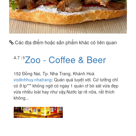
Các địa điểm hoặc sản phẩm khác có liên quan
Zoo - Coffee & Beer
4.7
/ 5
152 Đồng Nai, Tp. Nha Trang, Khánh Hoà
vodinhhuy.nhatrang
:
Quán quá tuyệt vời. Cứ tưởng chỉ
có ở tp*** không ngờ có ngay 1 quán cf bò sát vừa đẹp
vừa nhiều loài hay như vậy.Nước lại rẻ nữa, rất thích
không...