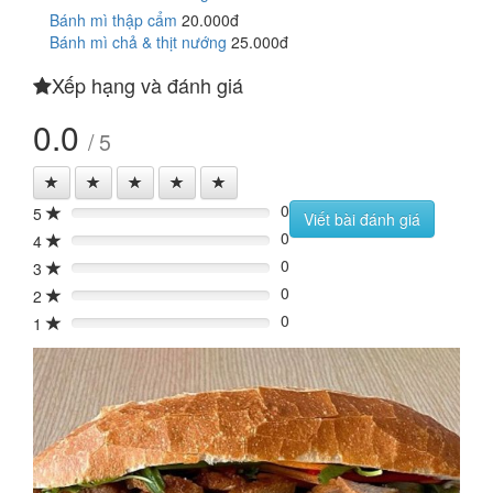
Bánh mì thập cẩm
20.000đ
Bánh mì chả & thịt nướng
25.000đ
Xếp hạng và đánh giá
0.0
/ 5
0
5
0%
Viết bài đánh giá
0
4
0%
0
3
0%
0
2
0%
0
1
0%