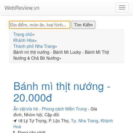
WebReview.vn
Toggl
navig
Trang chủ
»
Khánh Hòa
»
Thành phố Nha Trang
»
Bánh mì thịt nướng - Bánh Mì Lucky - Bánh Mì Thịt
Nướng & Chả Bò Nướng
»
Bánh mì thịt nướng -
20.000đ
Ăn vặt/vỉa hè
-
Phong cách Miền Trung
-
Gia
đình
,
Nhóm hội
,
Cặp đôi
18 Lý Tự Trọng, P. Lộc Thọ,
Tp. Nha Trang
,
Khánh
Hoà
Đang cập nhật