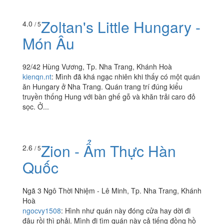
Zoltan's Little Hungary -
4.0
/ 5
Món Âu
92/42 Hùng Vương, Tp. Nha Trang, Khánh Hoà
kienqn.nt
:
Mình đã khá ngạc nhiên khi thấy có một quán
ăn Hungary ở Nha Trang. Quán trang trí đúng kiểu
truyền thống Hung với bàn ghế gỗ và khăn trải caro đỏ
sọc. Ở...
Zion - Ẩm Thực Hàn
2.6
/ 5
Quốc
Ngã 3 Ngô Thời Nhiệm - Lê Minh, Tp. Nha Trang, Khánh
Hoà
ngocvy1508
:
Hình như quán này đóng cửa hay dời đi
đâu rồi thì phải. Mình đi tìm quán này cả tiếng đồng hồ