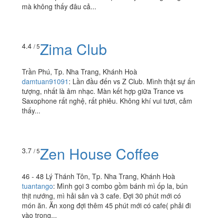
mà không thấy đâu cả...
Zima Club
4.4
/ 5
Trần Phú, Tp. Nha Trang, Khánh Hoà
damtuan91091
:
Lần đầu đến vs Z Club. Mình thật sự ấn
tượng, nhất là âm nhạc. Màn kết hợp giữa Trance vs
Saxophone rất nghệ, rất phiêu. Không khí vui tươi, cảm
thấy...
Zen House Coffee
3.7
/ 5
46 - 48 Lý Thánh Tôn, Tp. Nha Trang, Khánh Hoà
tuantango
:
Mình gọi 3 combo gồm bánh mì ốp la, bún
thịt nướng, mì hải sản và 3 cafe. Đợi 30 phút mới có
món ăn. Ăn xong đợi thêm 45 phút mới có cafe( phải đi
vào trong...