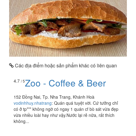
Các địa điểm hoặc sản phẩm khác có liên quan
Zoo - Coffee & Beer
4.7
/ 5
152 Đồng Nai, Tp. Nha Trang, Khánh Hoà
vodinhhuy.nhatrang
:
Quán quá tuyệt vời. Cứ tưởng chỉ
có ở tp*** không ngờ có ngay 1 quán cf bò sát vừa đẹp
vừa nhiều loài hay như vậy.Nước lại rẻ nữa, rất thích
không...