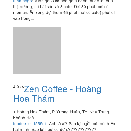
Zen House Coffee
3.7
/ 5
46 - 48 Lý Thánh Tôn, Tp. Nha Trang, Khánh Hoà
tuantango
:
Mình gọi 3 combo gồm bánh mì ốp la, bún
thịt nướng, mì hải sản và 3 cafe. Đợi 30 phút mới có
món ăn. Ăn xong đợi thêm 45 phút mới có cafe( phải đi
vào trong...
Zen Coffee - Hoàng
4.0
/ 5
Hoa Thám
1 Hoàng Hoa Thám, P. Xương Huân, Tp. Nha Trang,
Khánh Hoà
foodee_e11555c1
:
Anh là ai? Sao lại ngồi một mình Em
hai mình! Sao lại ngồi cô đơn.????????????