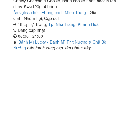
Chewy Chocolate Cookie, bánh cookie nhân socola tan
chảy. 54k/120g. 4 bánh.
Ăn vặt/vỉa hè
-
Phong cách Miền Trung
-
Gia
đình
,
Nhóm hội
,
Cặp đôi
18 Lý Tự Trọng,
Tp. Nha Trang
,
Khánh Hoà
Đang cập nhật
06:00 - 21:00
Bánh Mì Lucky - Bánh Mì Thịt Nướng & Chả Bò
Nướng
hân hạnh cung cấp sản phẩm này