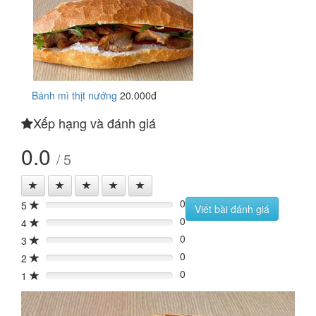
Bánh mì thịt nướng
20.000đ
Xếp hạng và đánh giá
0.0
/ 5
0
5
0%
Viết bài đánh giá
0
4
0%
0
3
0%
0
2
0%
0
1
0%