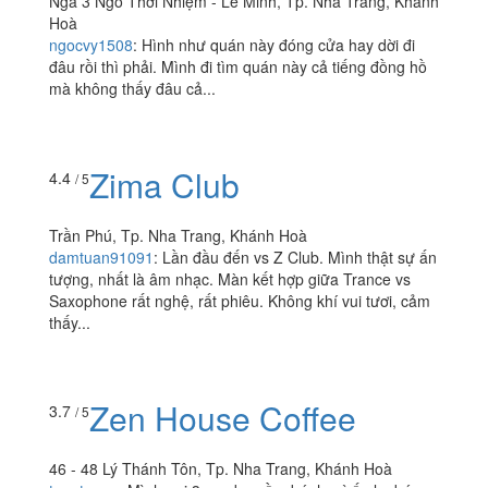
Zion - Ẩm Thực Hàn
2.6
/ 5
Quốc
Ngã 3 Ngô Thời Nhiệm - Lê Minh, Tp. Nha Trang, Khánh
Hoà
ngocvy1508
:
Hình như quán này đóng cửa hay dời đi
đâu rồi thì phải. Mình đi tìm quán này cả tiếng đồng hồ
mà không thấy đâu cả...
Zima Club
4.4
/ 5
Trần Phú, Tp. Nha Trang, Khánh Hoà
damtuan91091
:
Lần đầu đến vs Z Club. Mình thật sự ấn
tượng, nhất là âm nhạc. Màn kết hợp giữa Trance vs
Saxophone rất nghệ, rất phiêu. Không khí vui tươi, cảm
thấy...