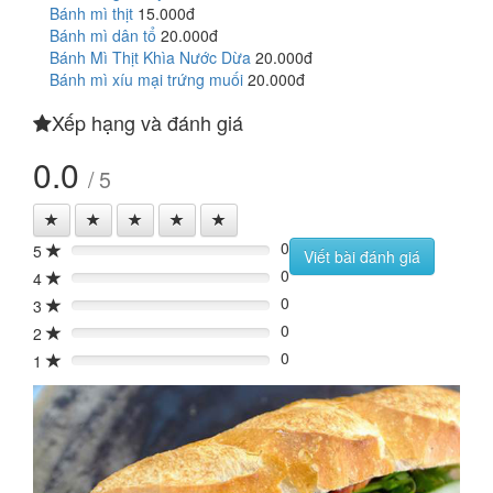
Bánh mì thịt
15.000đ
Bánh mì dân tổ
20.000đ
Bánh Mì Thịt Khìa Nước Dừa
20.000đ
Bánh mì xíu mại trứng muối
20.000đ
Xếp hạng và đánh giá
0.0
/ 5
0
5
0%
Viết bài đánh giá
0
4
0%
0
3
0%
0
2
0%
0
1
0%