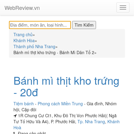
WebReview.vn
Toggl
navig
Trang chủ
»
Khánh Hòa
»
Thành phố Nha Trang
»
Bánh mì thịt kho trứng - Bánh Mì Dân Tổ 2
»
Bánh mì thịt kho trứng
- 20đ
Tiệm bánh
-
Phong cách Miền Trung
-
Gia đình
,
Nhóm
hội
,
Cặp đôi
1R Chung Cư Ct1, Khu Đô Thị Vcn Phước Hải(( Ngã
Tư Tố Hữu Và A4), P. Phước Hải,
Tp. Nha Trang
,
Khánh
Hoà
Đang cập nhật