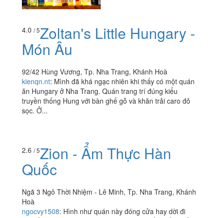
Zoltan's Little Hungary -
4.0
/ 5
Món Âu
92/42 Hùng Vương, Tp. Nha Trang, Khánh Hoà
kienqn.nt
:
Mình đã khá ngạc nhiên khi thấy có một quán
ăn Hungary ở Nha Trang. Quán trang trí đúng kiểu
truyền thống Hung với bàn ghế gỗ và khăn trải caro đỏ
sọc. Ở...
Zion - Ẩm Thực Hàn
2.6
/ 5
Quốc