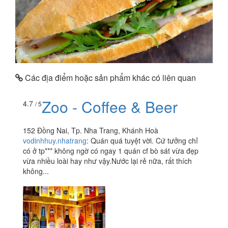
Các địa điểm hoặc sản phẩm khác có liên quan
Zoo - Coffee & Beer
4.7
/ 5
152 Đồng Nai, Tp. Nha Trang, Khánh Hoà
vodinhhuy.nhatrang
:
Quán quá tuyệt vời. Cứ tưởng chỉ
có ở tp*** không ngờ có ngay 1 quán cf bò sát vừa đẹp
vừa nhiều loài hay như vậy.Nước lại rẻ nữa, rất thích
không...