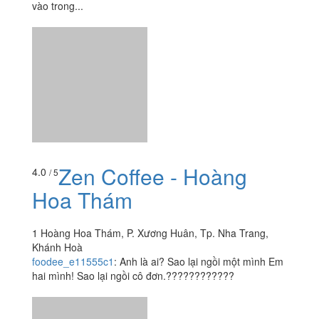
46 - 48 Lý Thánh Tôn, Tp. Nha Trang, Khánh Hoà
tuantango
:
Mình gọi 3 combo gồm bánh mì ốp la, bún
thịt nướng, mì hải sản và 3 cafe. Đợi 30 phút mới có
món ăn. Ăn xong đợi thêm 45 phút mới có cafe( phải đi
vào trong...
Zen Coffee - Hoàng
4.0
/ 5
Hoa Thám
1 Hoàng Hoa Thám, P. Xương Huân, Tp. Nha Trang,
Khánh Hoà
foodee_e11555c1
:
Anh là ai? Sao lại ngồi một mình Em
hai mình! Sao lại ngồi cô đơn.????????????
Xem thêm
Ăn uống
-