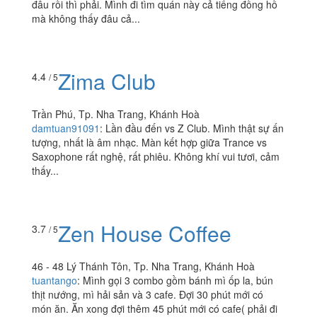
Ngã 3 Ngô Thời Nhiệm - Lê Minh, Tp. Nha Trang, Khánh
Hoà
ngocvy1508
:
Hình như quán này đóng cửa hay dời đi
đâu rồi thì phải. Mình đi tìm quán này cả tiếng đồng hồ
mà không thấy đâu cả...
Zima Club
4.4
/ 5
Trần Phú, Tp. Nha Trang, Khánh Hoà
damtuan91091
:
Lần đầu đến vs Z Club. Mình thật sự ấn
tượng, nhất là âm nhạc. Màn kết hợp giữa Trance vs
Saxophone rất nghệ, rất phiêu. Không khí vui tươi, cảm
thấy...
Zen House Coffee
3.7
/ 5