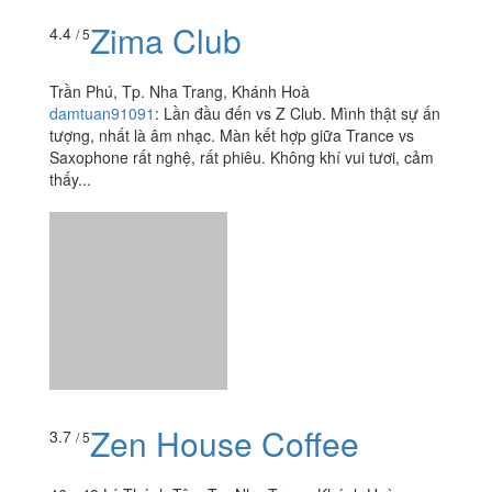
Zima Club
4.4
/ 5
Trần Phú, Tp. Nha Trang, Khánh Hoà
damtuan91091
:
Lần đầu đến vs Z Club. Mình thật sự ấn
tượng, nhất là âm nhạc. Màn kết hợp giữa Trance vs
Saxophone rất nghệ, rất phiêu. Không khí vui tươi, cảm
thấy...
Zen House Coffee
3.7
/ 5
46 - 48 Lý Thánh Tôn, Tp. Nha Trang, Khánh Hoà
tuantango
:
Mình gọi 3 combo gồm bánh mì ốp la, bún
thịt nướng, mì hải sản và 3 cafe. Đợi 30 phút mới có
món ăn. Ăn xong đợi thêm 45 phút mới có cafe( phải đi
vào trong...