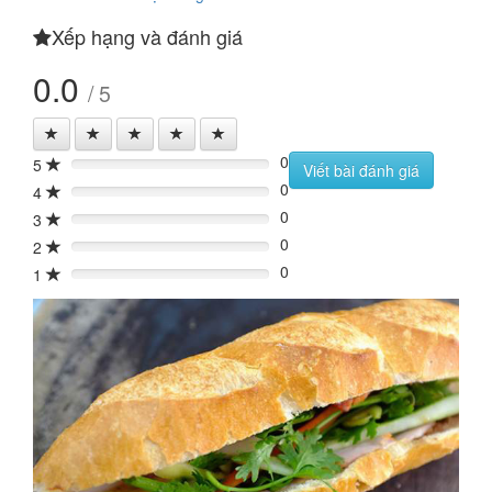
Xếp hạng và đánh giá
0.0
/ 5
0
5
0%
Viết bài đánh giá
0
4
0%
0
3
0%
0
2
0%
0
1
0%