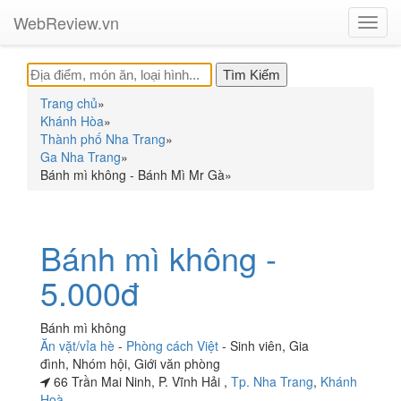
WebReview.vn
Toggl
navig
Trang chủ
»
Khánh Hòa
»
Thành phố Nha Trang
»
Ga Nha Trang
»
Bánh mì không - Bánh Mì Mr Gà
»
Bánh mì không -
5.000đ
Bánh mì không
Ăn vặt/vỉa hè
-
Phòng cách Việt
-
Sinh viên
,
Gia
đình
,
Nhóm hội
,
Giới văn phòng
66 Trần Mai Ninh, P. Vĩnh Hải ,
Tp. Nha Trang
,
Khánh
Hoà