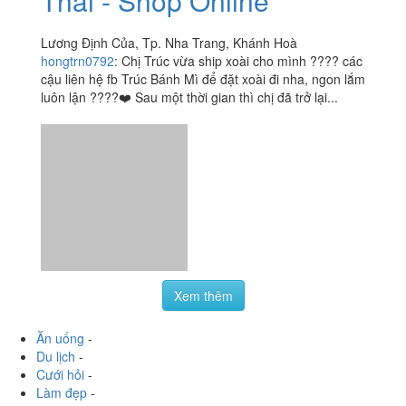
iamkhanhly2190
:
Xôi mặn ở đây rất là ngon, mình đã ăn
nhiều chỗ ở Nha Trang r nhưng thấy chỗ này ngon nhất,
lại rẻ nữa, muốn mua hộp 15k hay 20k đều đc, mình
thường mua...
Xoài Lắc Muối Ruốc
3.7
/ 5
Thái - Shop Online
Lương Định Của, Tp. Nha Trang, Khánh Hoà
hongtrn0792
:
Chị Trúc vừa ship xoài cho mình ???? các
cậu liên hệ fb Trúc Bánh Mì để đặt xoài đi nha, ngon lắm
luôn lận ????❤️ Sau một thời gian thì chị đã trở lại...
Xem thêm
Ăn uống
-
Du lịch
-
Cưới hỏi
-