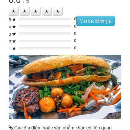
/ 5
0
5
0%
Viết bài đánh giá
0
4
0%
0
3
0%
0
2
0%
0
1
0%
Các địa điểm hoặc sản phẩm khác có liên quan