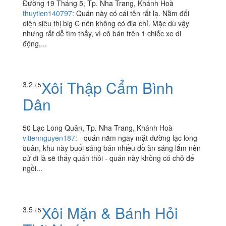
Đường 19 Tháng 5, Tp. Nha Trang, Khánh Hoà
thuytien140797
:
Quán này có cái tên rất lạ. Nằm đối
diện siêu thị big C nên không có địa chỉ. Mặc dù vậy
nhưng rất dễ tìm thấy, vì cô bán trên 1 chiếc xe di
động,...
Xôi Thập Cẩm Bình
3.2
/ 5
Dân
50 Lạc Long Quân, Tp. Nha Trang, Khánh Hoà
vitiennguyen187
:
- quán nằm ngay mặt đường lạc long
quân, khu này buổi sáng bán nhiều đồ ăn sáng lắm nên
cứ đi là sẽ thấy quán thôi - quán này không có chỗ để
ngồi...