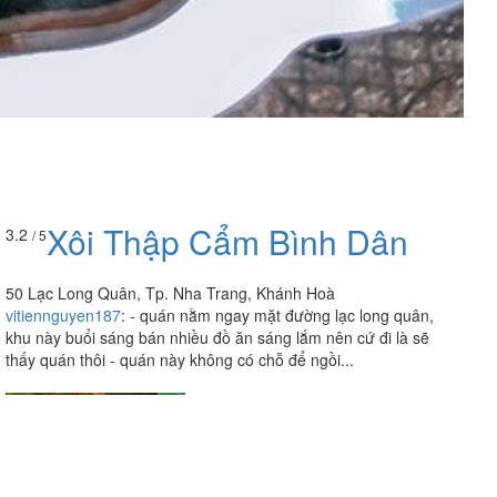
Xôi Thập Cẩm Bình Dân
3.2
/ 5
50 Lạc Long Quân, Tp. Nha Trang, Khánh Hoà
vitiennguyen187
:
- quán nằm ngay mặt đường lạc long quân,
khu này buổi sáng bán nhiều đồ ăn sáng lắm nên cứ đi là sẽ
thấy quán thôi - quán này không có chỗ để ngồi...