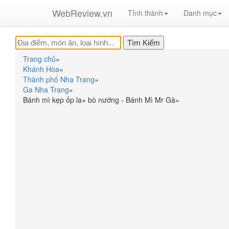
WebReview.vn
Tỉnh thành
Danh mục
Trang chủ
»
Khánh Hòa
»
Thành phố Nha Trang
»
Ga Nha Trang
»
Bánh mì kẹp ốp la+ bò nướng - Bánh Mì Mr Gà
»