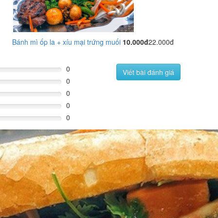
Bánh mì ốp la + xíu mại trứng muối
10.000đ
22.000đ
0
Viết bài đánh giá
0
0
0
0