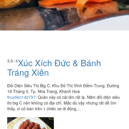
Xúc Xích Đức & Bánh
3.0
/ 5
Tráng Xiên
Đối Diện Siêu Thị Big C, Khu Đô Thị Vĩnh Điềm Trung, Đường
19 Tháng 5, Tp. Nha Trang, Khánh Hoà
thuytien140797
:
Quán này có cái tên rất lạ. Nằm đối diện siêu
thị big C nên không có địa chỉ. Mặc dù vậy nhưng rất dễ tìm
thấy, vì cô bán trên 1 chiếc xe di động,...