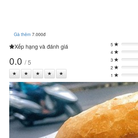
Gà thêm
7.000đ
5
Xếp hạng và đánh giá
0%
4
0%
0.0
3
/ 5
0%
2
0%
1
0%