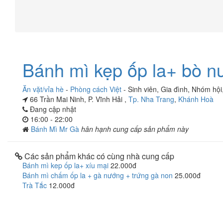
Bánh mì kẹp ốp la+ bò n
Ăn vặt/vỉa hè
-
Phòng cách Việt
-
Sinh viên
,
Gia đình
,
Nhóm hội
66 Trần Mai Ninh, P. Vĩnh Hải ,
Tp. Nha Trang
,
Khánh Hoà
Đang cập nhật
16:00 - 22:00
Bánh Mì Mr Gà
hân hạnh cung cấp sản phẩm này
Các sản phẩm khác có cùng nhà cung cấp
Bánh mì kep ốp la+ xíu mại
22.000đ
Bánh mì chấm ốp la + gà nướng + trứng gà non
25.000đ
Trà Tắc
12.000đ