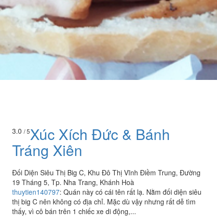
Xúc Xích Đức & Bánh
3.0
/ 5
Tráng Xiên
Đối Diện Siêu Thị Big C, Khu Đô Thị Vĩnh Điềm Trung, Đường
19 Tháng 5, Tp. Nha Trang, Khánh Hoà
thuytien140797
:
Quán này có cái tên rất lạ. Nằm đối diện siêu
thị big C nên không có địa chỉ. Mặc dù vậy nhưng rất dễ tìm
thấy, vì cô bán trên 1 chiếc xe di động,...