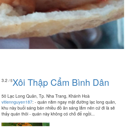
Xôi Thập Cẩm Bình Dân
3.2
/ 5
50 Lạc Long Quân, Tp. Nha Trang, Khánh Hoà
vitiennguyen187
:
- quán nằm ngay mặt đường lạc long quân,
khu này buổi sáng bán nhiều đồ ăn sáng lắm nên cứ đi là sẽ
thấy quán thôi - quán này không có chỗ để ngồi...