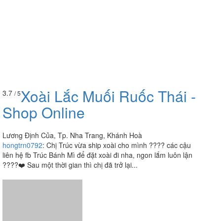
Xoài Lắc Muối Ruốc Thái -
3.7
/ 5
Shop Online
Lương Định Của, Tp. Nha Trang, Khánh Hoà
hongtrn0792
:
Chị Trúc vừa ship xoài cho mình ???? các cậu
liên hệ fb Trúc Bánh Mì để đặt xoài đi nha, ngon lắm luôn lận
????❤️ Sau một thời gian thì chị đã trở lại...