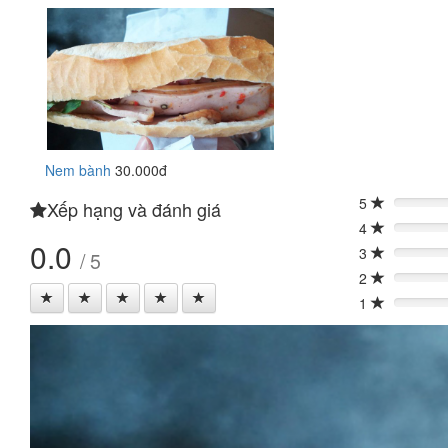
Nem bành
30.000đ
5
Xếp hạng và đánh giá
0%
4
0%
0.0
3
/ 5
0%
2
0%
1
0%