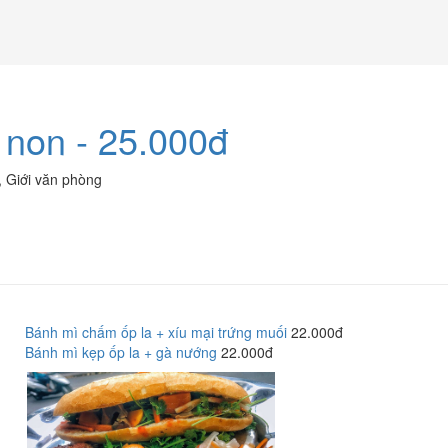
 non - 25.000đ
,
Giới văn phòng
Bánh mì chấm ốp la + xíu mại trứng muối
22.000đ
Bánh mì kẹp ốp la + gà nướng
22.000đ