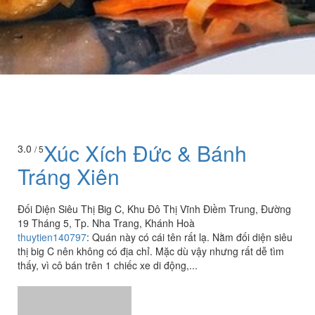
Xúc Xích Đức & Bánh
3.0
/ 5
Tráng Xiên
Đối Diện Siêu Thị Big C, Khu Đô Thị Vĩnh Điềm Trung, Đường
19 Tháng 5, Tp. Nha Trang, Khánh Hoà
thuytien140797
:
Quán này có cái tên rất lạ. Nằm đối diện siêu
thị big C nên không có địa chỉ. Mặc dù vậy nhưng rất dễ tìm
thấy, vì cô bán trên 1 chiếc xe di động,...