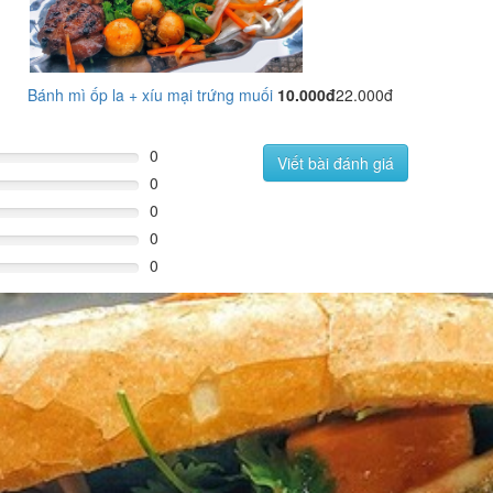
Bánh mì ốp la + xíu mại trứng muối
10.000đ
22.000đ
0
Viết bài đánh giá
0
0
0
0