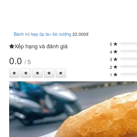
Bánh mì kẹp ốp la+ bò nướng
22.000đ
5
Xếp hạng và đánh giá
0%
4
0%
0.0
3
/ 5
0%
2
0%
1
0%