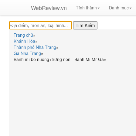
WebReview.vn
Tỉnh thành
Danh mục
Trang chủ
»
Khánh Hòa
»
Thành phố Nha Trang
»
Ga Nha Trang
»
Bánh mì bo nuong+trứng non - Bánh Mì Mr Gà
»