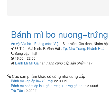
Bánh mì bo nuong+trứng
Ăn vặt/vỉa hè
-
Phòng cách Việt
-
Sinh viên
,
Gia đình
,
Nhóm hội
66 Trần Mai Ninh, P. Vĩnh Hải ,
Tp. Nha Trang
,
Khánh Hoà
Đang cập nhật
16:00 - 22:00
Bánh Mì Mr Gà
hân hạnh cung cấp sản phẩm này
Các sản phẩm khác có cùng nhà cung cấp
Bánh mì kep ốp la+ xíu mại
22.000đ
Bánh mì chấm ốp la + gà nướng + trứng gà non
25.000đ
Trà Tắc
12.000đ