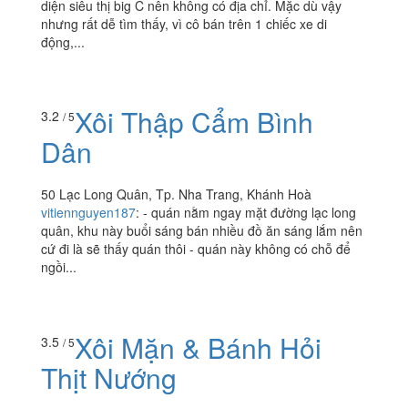
diện siêu thị big C nên không có địa chỉ. Mặc dù vậy
nhưng rất dễ tìm thấy, vì cô bán trên 1 chiếc xe di
động,...
Xôi Thập Cẩm Bình
3.2
/ 5
Dân
50 Lạc Long Quân, Tp. Nha Trang, Khánh Hoà
vitiennguyen187
:
- quán nằm ngay mặt đường lạc long
quân, khu này buổi sáng bán nhiều đồ ăn sáng lắm nên
cứ đi là sẽ thấy quán thôi - quán này không có chỗ để
ngồi...