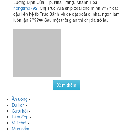
lại rẻ nữa, muốn mua hộp 15k hay 20k đều đc, mình
thường mua...
Xoài Lắc Muối Ruốc
3.7
/ 5
Thái - Shop Online
Lương Định Của, Tp. Nha Trang, Khánh Hoà
hongtrn0792
:
Chị Trúc vừa ship xoài cho mình ???? các
cậu liên hệ fb Trúc Bánh Mì để đặt xoài đi nha, ngon lắm
luôn lận ????❤️ Sau một thời gian thì chị đã trở lại...
Xem thêm
Ăn uống
-
Du lịch
-
Cưới hỏi
-
Làm đẹp
-
Vui chơi
-