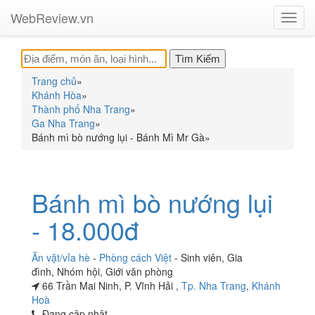
WebReview.vn
Toggl
navig
Trang chủ
»
Khánh Hòa
»
Thành phố Nha Trang
»
Ga Nha Trang
»
Bánh mì bò nướng lụi - Bánh Mì Mr Gà
»
Bánh mì bò nướng lụi
- 18.000đ
Ăn vặt/vỉa hè
-
Phòng cách Việt
-
Sinh viên
,
Gia
đình
,
Nhóm hội
,
Giới văn phòng
66 Trần Mai Ninh, P. Vĩnh Hải ,
Tp. Nha Trang
,
Khánh
Hoà
Đang cập nhật