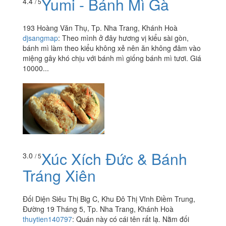
Yumi - Bánh Mì Gà
4.4
/ 5
193 Hoàng Văn Thụ, Tp. Nha Trang, Khánh Hoà
djsangmap
:
Theo mình ở đây hương vị kiểu sài gòn,
bánh mì làm theo kiểu không xẻ nên ăn không đâm vào
miệng gây khó chịu với bánh mì giống bánh mì tươi. Giá
10000...
Xúc Xích Đức & Bánh
3.0
/ 5
Tráng Xiên
Đối Diện Siêu Thị Big C, Khu Đô Thị Vĩnh Điềm Trung,
Đường 19 Tháng 5, Tp. Nha Trang, Khánh Hoà
thuytien140797
:
Quán này có cái tên rất lạ. Nằm đối