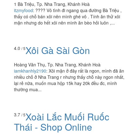
Xôi Mặn & Bánh Hỏi
3.5
/ 5
Thịt Nướng
1 Bà Triệu, Tp. Nha Trang, Khánh Hoà
itzmyfood
:
???? Vô tình đi ngang qua đường Bà Triệu ,
thấy có chỗ bán xôi nên mình ghé vô . Tính ăn thử xôi
mặn nhưng do hết xôi nên mình ăn bèo hỏi luôn ,...
Xôi Gà Sài Gòn
4.0
/ 5
Hoàng Văn Thụ, Tp. Nha Trang, Khánh Hoà
iamkhanhly2190
:
Xôi mặn ở đây rất là ngon, mình đã ăn
nhiều chỗ ở Nha Trang r nhưng thấy chỗ này ngon nhất,