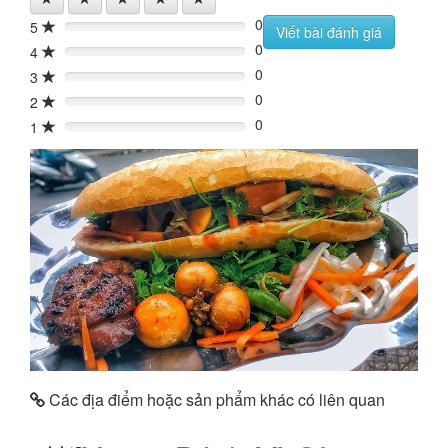
0
5
0%
Viết bài đánh giá
0
4
0%
0
3
0%
0
2
0%
0
1
0%
Các địa điểm hoặc sản phẩm khác có liên quan