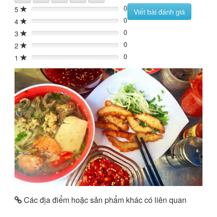
0
5
0%
Viết bài đánh giá
0
4
0%
0
3
0%
0
2
0%
0
1
0%
Các địa điểm hoặc sản phẩm khác có liên quan