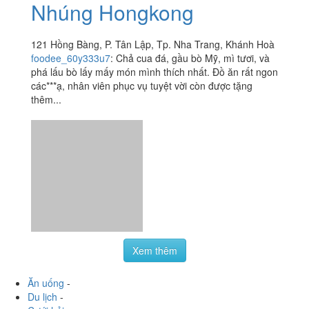
Tsim Sha Tsui - Lẩu
4.6
/ 5
Nhúng Hongkong
121 Hồng Bàng, P. Tân Lập, Tp. Nha Trang, Khánh Hoà
foodee_60y333u7
:
Chả cua đá, gầu bò Mỹ, mì tươi, và
phá lấu bò lấy mấy món mình thích nhất. Đồ ăn rất ngon
các***ạ, nhân viên phục vụ tuyệt vời còn được tặng
thêm...
Xem thêm
Ăn uống
-
Du lịch
-
Cưới hỏi
-
Làm đẹp
-
Vui chơi
-
Mua sắm
-