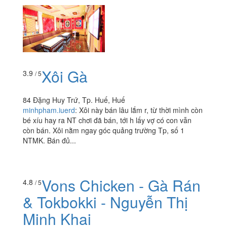
vitiennguyen187
:
- Chỗ này nằm ngay mặt đường Lê
Đại Hành, ngay gần góc cua ngã tư luôn nên không khó
tìm lắm đâu - Không gian quán thì khá là rộng vì quán
vừa kết hợp...
Xôi Gà
3.9
/ 5
84 Đặng Huy Trứ, Tp. Huế, Huế
minhpham.iuerd
:
Xôi này bán lâu lắm r, từ thời mình còn
bé xíu hay ra NT chơi đã bán, tới h lấy vợ có con vẫn
còn bán. Xôi nằm ngay góc quảng trường Tp, số 1
NTMK. Bán đủ...
4.8
/ 5