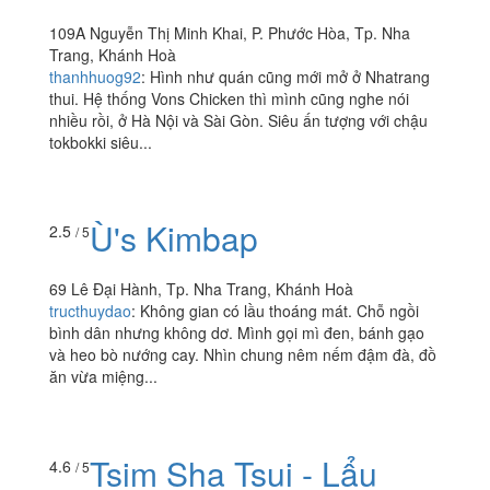
Vons Chicken - Gà Rán
& Tokbokki - Nguyễn Thị
Minh Khai
109A Nguyễn Thị Minh Khai, P. Phước Hòa, Tp. Nha
Trang, Khánh Hoà
thanhhuog92
:
Hình như quán cũng mới mở ở Nhatrang
thui. Hệ thống Vons Chicken thì mình cũng nghe nói
nhiều rồi, ở Hà Nội và Sài Gòn. Siêu ấn tượng với chậu
tokbokki siêu...
Ù's Kimbap
2.5
/ 5
69 Lê Đại Hành, Tp. Nha Trang, Khánh Hoà
tructhuydao
:
Không gian có lầu thoáng mát. Chỗ ngồi
bình dân nhưng không dơ. Mình gọi mì đen, bánh gạo
và heo bò nướng cay. Nhìn chung nêm nếm đậm đà, đồ
ăn vừa miệng...