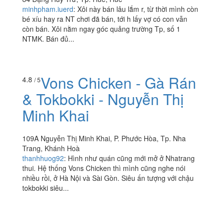
Xôi Gà
3.9
/ 5
84 Đặng Huy Trứ, Tp. Huế, Huế
minhpham.iuerd
:
Xôi này bán lâu lắm r, từ thời mình còn
bé xíu hay ra NT chơi đã bán, tới h lấy vợ có con vẫn
còn bán. Xôi nằm ngay góc quảng trường Tp, số 1
NTMK. Bán đủ...
Vons Chicken - Gà Rán
4.8
/ 5
& Tokbokki - Nguyễn Thị
Minh Khai
109A Nguyễn Thị Minh Khai, P. Phước Hòa, Tp. Nha
Trang, Khánh Hoà
thanhhuog92
:
Hình như quán cũng mới mở ở Nhatrang
thui. Hệ thống Vons Chicken thì mình cũng nghe nói
nhiều rồi, ở Hà Nội và Sài Gòn. Siêu ấn tượng với chậu