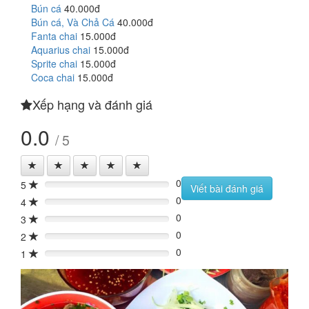
Bún cá
40.000đ
Bún cá, Và Chả Cá
40.000đ
Fanta chai
15.000đ
Aquarius chai
15.000đ
Sprite chai
15.000đ
Coca chai
15.000đ
Xếp hạng và đánh giá
0.0
/ 5
0
5
0%
Viết bài đánh giá
0
4
0%
0
3
0%
0
2
0%
0
1
0%