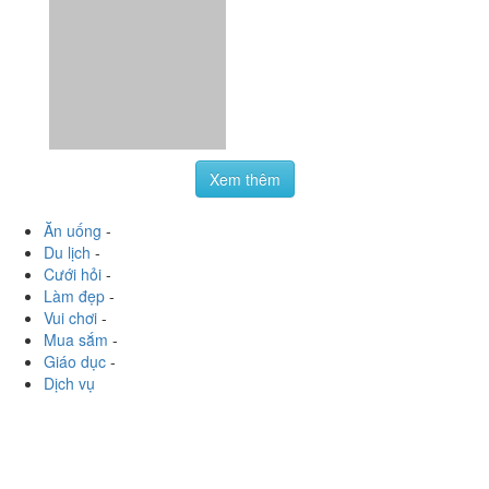
các***ạ, nhân viên phục vụ tuyệt vời còn được tặng
thêm...
Xem thêm
Ăn uống
-
Du lịch
-
Cưới hỏi
-
Làm đẹp
-
Vui chơi
-
Mua sắm
-
Giáo dục
-
Dịch vụ