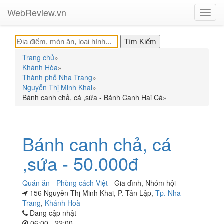
WebReview.vn
Toggl
navig
Trang chủ
»
Khánh Hòa
»
Thành phố Nha Trang
»
Nguyễn Thị Minh Khai
»
Bánh canh chả, cá ,sứa - Bánh Canh Hai Cá
»
Bánh canh chả, cá
,sứa - 50.000đ
Quán ăn
-
Phòng cách Việt
-
Gia đình
,
Nhóm hội
156 Nguyễn Thị Minh Khai, P. Tân Lập,
Tp. Nha
Trang
,
Khánh Hoà
Đang cập nhật
06:00 - 22:00