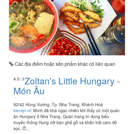
Các địa điểm hoặc sản phẩm khác có liên quan
Zoltan's Little Hungary -
4.0
/ 5
Món Âu
92/42 Hùng Vương, Tp. Nha Trang, Khánh Hoà
kienqn.nt
:
Mình đã khá ngạc nhiên khi thấy có một quán
ăn Hungary ở Nha Trang. Quán trang trí đúng kiểu
truyền thống Hung với bàn ghế gỗ và khăn trải caro đỏ
sọc. Ở...