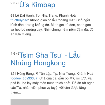
tokbokki siêu...
Ù's Kimbap
2.5
/ 5
69 Lê Đại Hành, Tp. Nha Trang, Khánh Hoà
tructhuydao
:
Không gian có lầu thoáng mát. Chỗ ngồi
bình dân nhưng không dơ. Mình gọi mì đen, bánh gạo
và heo bò nướng cay. Nhìn chung nêm nếm đậm đà, đồ
ăn vừa miệng...
Tsim Sha Tsui - Lẩu
4.6
/ 5
Nhúng Hongkong
121 Hồng Bàng, P. Tân Lập, Tp. Nha Trang, Khánh Hoà
foodee_60y333u7
:
Chả cua đá, gầu bò Mỹ, mì tươi, và
phá lấu bò lấy mấy món mình thích nhất. Đồ ăn rất ngon