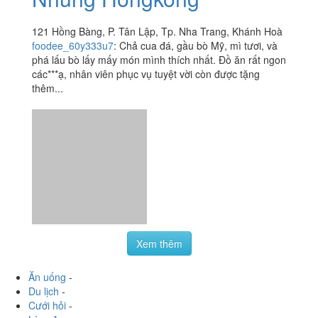
Tsim Sha Tsui - Lẩu
4.6
/ 5
Nhúng Hongkong
121 Hồng Bàng, P. Tân Lập, Tp. Nha Trang, Khánh Hoà
foodee_60y333u7
:
Chả cua đá, gầu bò Mỹ, mì tươi, và
phá lấu bò lấy mấy món mình thích nhất. Đồ ăn rất ngon
các***ạ, nhân viên phục vụ tuyệt vời còn được tặng
thêm...
Xem thêm
Ăn uống
-
Du lịch
-
Cưới hỏi
-
Làm đẹp
-
Vui chơi
-
Mua sắm
-
Giáo dục
-