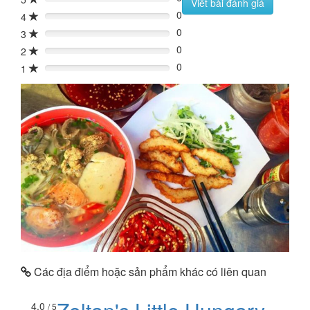
0%
Viết bài đánh giá
0
4
0%
0
3
0%
0
2
0%
0
1
0%
Các địa điểm hoặc sản phẩm khác có liên quan
4.0
/ 5