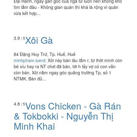
Đại Hành, ngay gần góc cua ngã tư luôn nên không khó
tìm lắm đâu - Không gian quán thì khá là rộng vì quán
vừa kết hợp...
Xôi Gà
3.9
/ 5
84 Đặng Huy Trứ, Tp. Huế, Huế
minhpham.iuerd
:
Xôi này bán lâu lắm r, từ thời mình còn
bé xíu hay ra NT chơi đã bán, tới h lấy vợ có con vẫn
còn bán. Xôi nằm ngay góc quảng trường Tp, số 1
NTMK. Bán đủ...
Vons Chicken - Gà Rán
4.8
/ 5