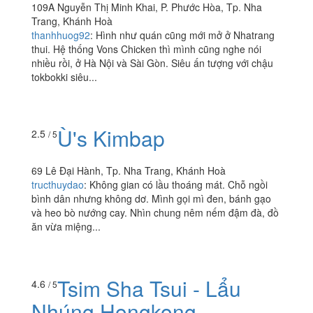
& Tokbokki - Nguyễn Thị
Minh Khai
109A Nguyễn Thị Minh Khai, P. Phước Hòa, Tp. Nha
Trang, Khánh Hoà
thanhhuog92
:
Hình như quán cũng mới mở ở Nhatrang
thui. Hệ thống Vons Chicken thì mình cũng nghe nói
nhiều rồi, ở Hà Nội và Sài Gòn. Siêu ấn tượng với chậu
tokbokki siêu...
Ù's Kimbap
2.5
/ 5
69 Lê Đại Hành, Tp. Nha Trang, Khánh Hoà
tructhuydao
:
Không gian có lầu thoáng mát. Chỗ ngồi
bình dân nhưng không dơ. Mình gọi mì đen, bánh gạo
và heo bò nướng cay. Nhìn chung nêm nếm đậm đà, đồ
ăn vừa miệng...