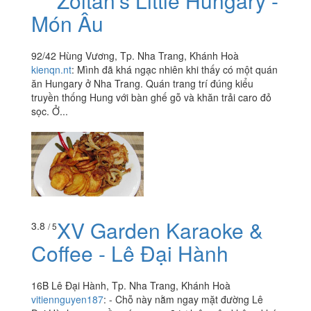
Zoltan's Little Hungary -
Món Âu
92/42 Hùng Vương, Tp. Nha Trang, Khánh Hoà
kienqn.nt
:
Mình đã khá ngạc nhiên khi thấy có một quán
ăn Hungary ở Nha Trang. Quán trang trí đúng kiểu
truyền thống Hung với bàn ghế gỗ và khăn trải caro đỏ
sọc. Ở...
XV Garden Karaoke &
3.8
/ 5
Coffee - Lê Đại Hành
16B Lê Đại Hành, Tp. Nha Trang, Khánh Hoà
vitiennguyen187
:
- Chỗ này nằm ngay mặt đường Lê