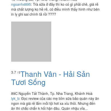
ngoanh4895
:
Trà sữa ở đây thì ko có gì phải chê, giá rẻ
mà chất lượng ko hề rẻ, có điều mình thấy hình như bên
in ly ghi sai chính tả rồi ????
Thanh Vân - Hải Sản
3.7
/ 5
Tươi Sống
89C Nguyễn Tất Thành, Tp. Nha Trang, Khánh Hoà
lyk_b
:
Đọc review của các mẹ bỉm sữa bảo quán này ăn
ngon mà giá rẻ lắm mỗi tội hơi xa xíu thôi. Nhưng đến
ăn thì chắc chắn k hối hận đâu. Quán nhậu vỉa...