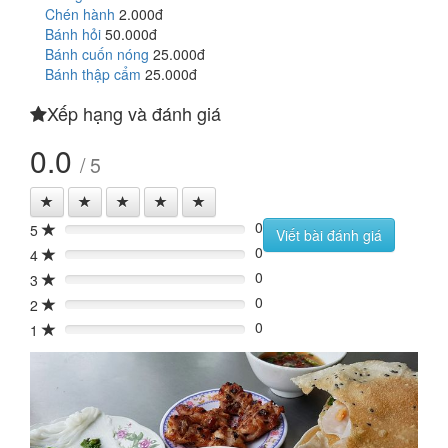
Chén hành
2.000đ
Bánh hỏi
50.000đ
Bánh cuốn nóng
25.000đ
Bánh thập cẩm
25.000đ
Xếp hạng và đánh giá
0.0
/ 5
0
5
0%
Viết bài đánh giá
0
4
0%
0
3
0%
0
2
0%
0
1
0%