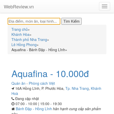
WebReview.vn
Toggl
navig
Trang chủ
»
Khánh Hòa
»
Thành phố Nha Trang
»
Lê Hồng Phong
»
Aquafina - Bánh Đập - Hồng Lĩnh
»
Aquafina - 10.000đ
Quán ăn
-
Phòng cách Việt
16A Hồng Lĩnh, P. Phước Hòa,
Tp. Nha Trang
,
Khánh
Hoà
Đang cập nhật
07:00 - 10:00 | 15:00 - 19:30
Bánh Đập - Hồng Lĩnh
hân hạnh cung cấp sản phẩm
này