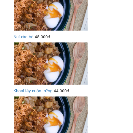
Nui xào bò
48.000đ
Khoai tây cuộn trứng
44.000đ