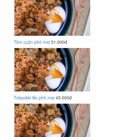
Tôm cuộn phô mai
51.000đ
Tokpokki lắc phô mai
43.000đ