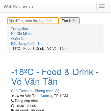
WebReview.vn
Toggl
navig
Trang chủ
»
Hồ Chí Minh
»
Quận 3
»
Bảo Tàng Chiến Tranh
»
-18ºC - Food & Drink - Võ Văn Tần
»
-18ºC - Food & Drink -
Võ Văn Tần
Café/Dessert
-
Phòng cách Việt
74 Võ Văn Tần,
Quận 3
, TP. HCM
Đang cập nhật
10:30 - 21:00
25.000đ - 55.000đ