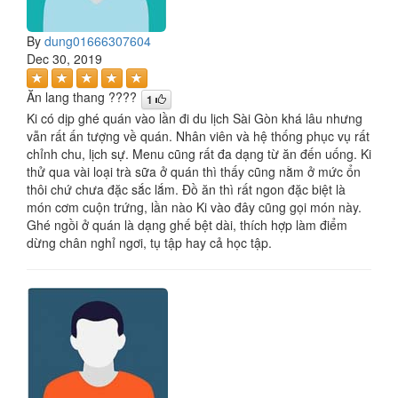
By
dung01666307604
Dec 30, 2019
Ăn lang thang ????
1
Ki có dịp ghé quán vào lần đi du lịch Sài Gòn khá lâu nhưng
vẫn rất ấn tượng về quán. Nhân viên và hệ thống phục vụ rất
chỉnh chu, lịch sự. Menu cũng rất đa dạng từ ăn đến uống. Ki
thử qua vài loại trà sữa ở quán thì thấy cũng nằm ở mức ổn
thôi chứ chưa đặc sắc lắm. Đồ ăn thì rất ngon đặc biệt là
món cơm cuộn trứng, lần nào Ki vào đây cũng gọi món này.
Ghé ngồi ở quán là dạng ghế bệt dài, thích hợp làm điểm
dừng chân nghỉ ngơi, tụ tập hay cả học tập.