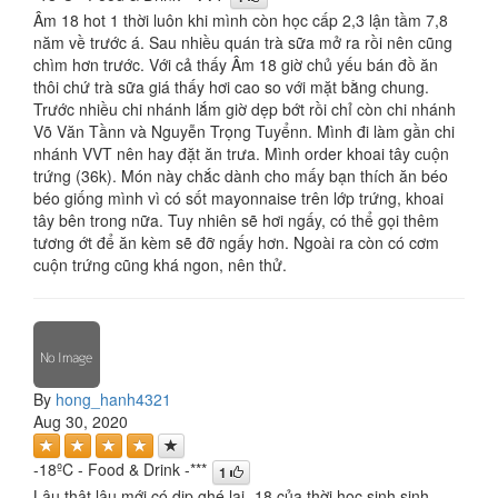
Âm 18 hot 1 thời luôn khi mình còn học cấp 2,3 lận tầm 7,8
năm về trước á. Sau nhiều quán trà sữa mở ra rồi nên cũng
chìm hơn trước. Với cả thấy Âm 18 giờ chủ yếu bán đồ ăn
thôi chứ trà sữa giá thấy hơi cao so với mặt bằng chung.
Trước nhiều chi nhánh lắm giờ dẹp bớt rồi chỉ còn chi nhánh
Võ Văn Tầnn và Nguyễn Trọng Tuyểnn. Mình đi làm gần chi
nhánh VVT nên hay đặt ăn trưa. Mình order khoai tây cuộn
trứng (36k). Món này chắc dành cho mấy bạn thích ăn béo
béo giống mình vì có sốt mayonnaise trên lớp trứng, khoai
tây bên trong nữa. Tuy nhiên sẽ hơi ngấy, có thể gọi thêm
tương ớt để ăn kèm sẽ đỡ ngấy hơn. Ngoài ra còn có cơm
cuộn trứng cũng khá ngon, nên thử.
By
hong_hanh4321
Aug 30, 2020
-18ºC - Food & Drink -***
1
Lâu thật lâu mới có dịp ghé lại -18 của thời học sinh sinh