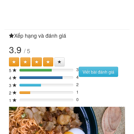
Xếp hạng và đánh giá
3.9
/ 5
3
5
60%
Viết bài đánh giá
4
4
80%
2
3
40%
1
2
20%
0
1
0%