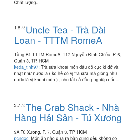
146 Võ Văn Tần, P. 6, Quận 3, TP. HCM
hoangnth2008
:
- Không gian quán: Quán lúc nào cũng
đông khách - Chất lượng phục vụ: Nhân viên túc trực
nên ko cần gọi í ới Món ăn lên nhanh dù đông khách -
Chất lượng...
Uncle Tea - Trà Đài
1.8
/ 5
Loan - TTTM RomeA
Tầng B1 TTTM RomeA, 117 Nguyễn Đình Chiểu, P. 6,
Quận 3, TP. HCM
keda_tinh97
:
Trà sữa khoai môn đậu đỏ cực kì dở và
nhạt như nước lã ( ko hề có vị trà sữa mà giống như
nước lã vị khoai môn ) , cho tất cả đồng nghiệp uốn...