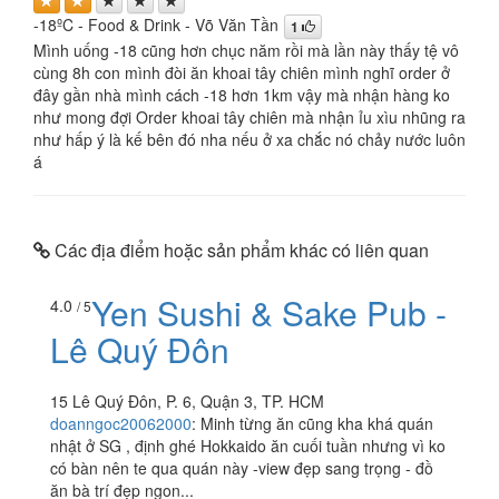
-18ºC - Food & Drink - Võ Văn Tần
1
Mình uống -18 cũng hơn chục năm rồi mà lần này thấy tệ vô
cùng 8h con mình đòi ăn khoai tây chiên mình nghĩ order ở
đây gần nhà mình cách -18 hơn 1km vậy mà nhận hàng ko
như mong đợi Order khoai tây chiên mà nhận ỉu xìu nhũng ra
như hấp ý là kế bên đó nha nếu ở xa chắc nó chảy nước luôn
á
Các địa điểm hoặc sản phẩm khác có liên quan
Yen Sushi & Sake Pub -
4.0
/ 5
Lê Quý Đôn
15 Lê Quý Đôn, P. 6, Quận 3, TP. HCM
doanngoc20062000
:
Minh từng ăn cũng kha khá quán
nhật ở SG , định ghé Hokkaido ăn cuối tuần nhưng vì ko
có bàn nên te qua quán này -view đẹp sang trọng - đồ
ăn bà trí đẹp ngon...