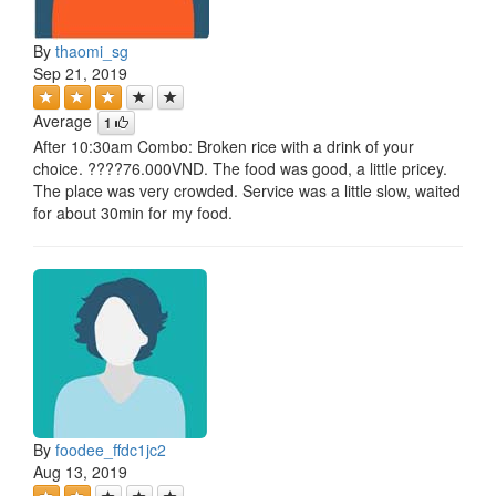
By
thaomi_sg
Sep 21, 2019
Average
1
After 10:30am Combo: Broken rice with a drink of your
choice. ????76.000VND. The food was good, a little pricey.
The place was very crowded. Service was a little slow, waited
for about 30min for my food.
By
foodee_ffdc1jc2
Aug 13, 2019