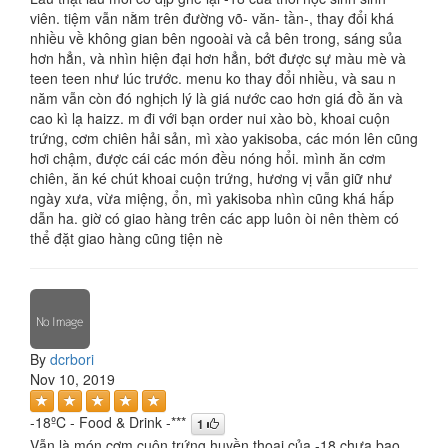
viên. tiệm vẫn nằm trên đường võ- văn- tần-, thay đổi khá
nhiều về không gian bên ngooài và cả bên trong, sáng sủa
hơn hẳn, và nhìn hiện đại hơn hẳn, bớt được sự màu mè và
teen teen như lúc trước. menu ko thay đổi nhiều, và sau n
năm vẫn còn đó nghịch lý là giá nước cao hơn giá đồ ăn và
cao kì lạ haizz. m đi với bạn order nui xào bò, khoai cuộn
trứng, cơm chiên hải sản, mì xào yakisoba, các món lên cũng
hơi chậm, được cái các món đều nóng hổi. mình ăn cơm
chiên, ăn ké chút khoai cuộn trứng, hương vị vẫn giữ như
ngày xưa, vừa miệng, ổn, mì yakisoba nhìn cũng khá hấp
dẫn ha. giờ có giao hàng trên các app luôn òi nên thèm có
thể đặt giao hàng cũng tiện nè
By
dcrbori
Nov 10, 2019
-18ºC - Food & Drink -***
1
Vẫn là món cơm cuộn trứng huyền thoại của -18 chưa bao