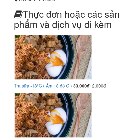
Thực đơn hoặc các sản
phẩm và dịch vụ đi kèm
Trà sữa -18°C ( Âm 18 độ C )
33.000đ
12.000đ