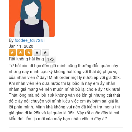
By
foodee_tc872l8l
Jan 11, 2020
Rất không hài lòng
1
Từ hồi còn đi học đến giờ mình cũng thường đến quán này
nhưng nay mình cực kỳ không hài lòng với thái độ phục vụ
của nhân viên ở đây! Mình order một ly nước ép với giá 35k.
Khi nhân viên lên đưa nước thì lại bảo là nãy em ấy nhấn
nhầm giá mang về nên muốn mình bù lại cho e ấy 10k nữa!
Thật lòng mà nói bù 10k không vấn đề lớn gì nhưng cái thái
độ e ấy nói chuyện với mình kiểu việc em ấy bấm sai giá là
lỗi phía mình. Mình khá không vui nên đã kiểm tra menu thì
giá giao đi là 25k và tại quán là 35k. Vậy rốt cuộc đây là cái
kiểu đòi tiền tip mới của mấy bạn nhân viên ở đây à?