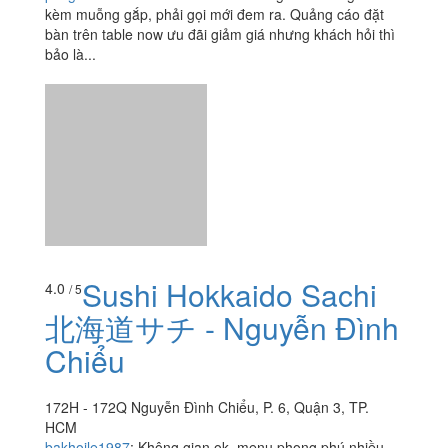
The Crab Shack - Nhà
3.7
/ 5
Hàng Hải Sản - Tú Xương
9A Tú Xương, P. 7, Quận 3, TP. HCM
pcngoc
:
Món ăn nào đưa ra bàn cũng đều không có
kèm muỗng gắp, phải gọi mới đem ra. Quảng cáo đặt
bàn trên table now ưu đãi giảm giá nhưng khách hỏi thì
bảo là...
Sushi Hokkaido Sachi
4.0
/ 5
北海道サチ - Nguyễn Đình
Chiểu
172H - 172Q Nguyễn Đình Chiểu, P. 6, Quận 3, TP.