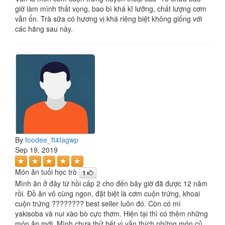
giờ làm mình thất vọng, bao bì khá kĩ lưỡng, chất lượng cơm
vẫn ổn. Trà sữa có hương vị khá riêng biệt không giống với
các hãng sau này.
By
foodee_ft4fagwp
Sep 19, 2019
Món ăn tuổi học trò
1
Mình ăn ở đây từ hồi cấp 2 cho đến bây giờ đã được 12 năm
rồi. Đồ ăn vô cùng ngon, đặt biệt là cơm cuộn trứng, khoai
cuộn trứng ???????? best seller luôn đó. Còn có mì
yakisoba và nui xào bò cực thơm. Hiện tại thì có thêm những
món ăn mới. Mình chưa thử hết vì vẫn thích những món củ.