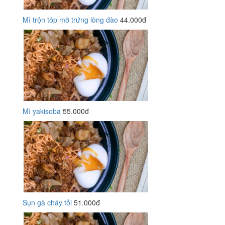
Mì trộn tóp mỡ trứng lòng đào
44.000đ
Mì yakisoba
55.000đ
Sụn gà cháy tỏi
51.000đ