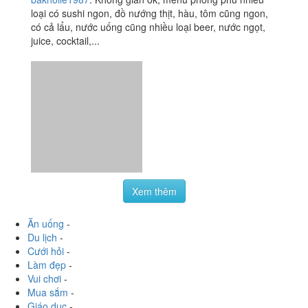
HCM
bakhoile1987
:
Không gian ok, menu phong phú nhiều
loại có sushi ngon, đồ nướng thịt, hàu, tôm cũng ngon,
có cả lẩu, nước uống cũng nhiều loại beer, nước ngọt,
juice, cocktail,...
Xem thêm
Ăn uống
-
Du lịch
-
Cưới hỏi
-
Làm đẹp
-
Vui chơi
-