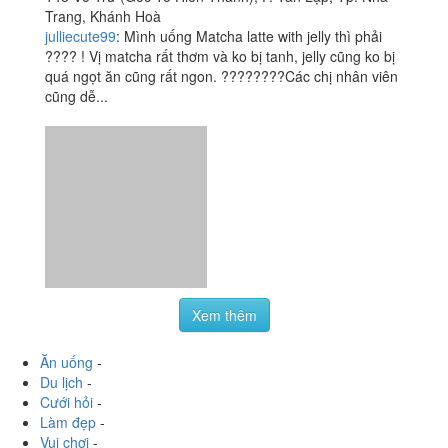
Xem thêm
Ăn uống
-
Du lịch
-
Cưới hỏi
-
Làm đẹp
-
Vui chơi
-
Mua sắm
-
Giáo dục
-
Dịch vụ