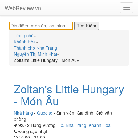
WebReview.vn
Toggl
navig
Trang chủ
»
Khánh Hòa
»
Thành phố Nha Trang
»
Nguyễn Thị Minh Khai
»
Zoltan's Little Hungary - Món Âu
»
Zoltan's Little Hungary
- Món Âu
Nhà hàng
-
Quốc tế
-
Sinh viên
,
Gia đình
,
Giới văn
phòng
92/42 Hùng Vương,
Tp. Nha Trang
,
Khánh Hoà
Đang cập nhật
10:00 - 21:00