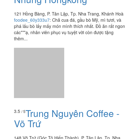
121 Hồng Bàng, P. Tân Lập, Tp. Nha Trang, Khánh Hoà
foodee_60y333u7
:
Chả cua đá, gầu bò Mỹ, mì tươi, và
phá lấu bò lấy mấy món mình thích nhất. Đồ ăn rất ngon
các***ạ, nhân viên phục vụ tuyệt vời còn được tặng
thêm...
Trung Nguyên Coffee -
3.5
/ 5
Võ Trứ
148 Võ Trứ (Góc Tô Hiến Thành), P. Tân Lập, Tp. Nha
Trang, Khánh Hoà
julliecute99
:
Mình uống Matcha latte with jelly thì phải
???? ! Vị matcha rất thơm và ko bị tanh, jelly cũng ko bị
quá ngọt ăn cũng rất ngon. ????????Các chị nhân viên
cũng dễ...