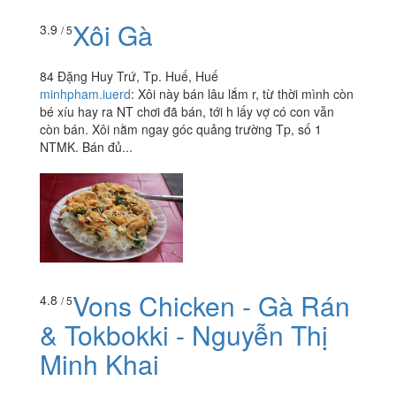
Xôi Gà
3.9
/ 5
84 Đặng Huy Trứ, Tp. Huế, Huế
minhpham.iuerd
:
Xôi này bán lâu lắm r, từ thời mình còn
bé xíu hay ra NT chơi đã bán, tới h lấy vợ có con vẫn
còn bán. Xôi nằm ngay góc quảng trường Tp, số 1
NTMK. Bán đủ...
Vons Chicken - Gà Rán
4.8
/ 5
& Tokbokki - Nguyễn Thị
Minh Khai