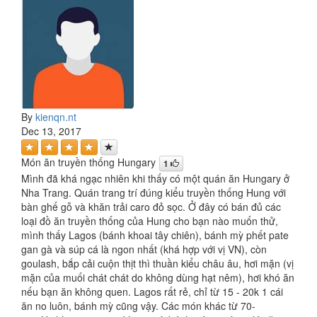
By
kienqn.nt
Dec 13, 2017
Món ăn truyền thống Hungary
1
Mình đã khá ngạc nhiên khi thấy có một quán ăn Hungary ở
Nha Trang. Quán trang trí đúng kiểu truyền thống Hung với
bàn ghế gỗ và khăn trải caro đỏ sọc. Ở đây có bán đủ các
loại đồ ăn truyền thống của Hung cho bạn nào muốn thử,
mình thấy Lagos (bánh khoai tây chiên), bánh mỳ phết pate
gan gà và súp cá là ngon nhất (khá hợp với vị VN), còn
goulash, bắp cải cuộn thịt thì thuần kiểu châu âu, hơi mặn (vị
mặn của muối chát chát do không dùng hạt nêm), hơi khó ăn
nếu bạn ăn không quen. Lagos rất rẻ, chỉ từ 15 - 20k 1 cái
ăn no luôn, bánh mỳ cũng vậy. Các món khác từ 70-