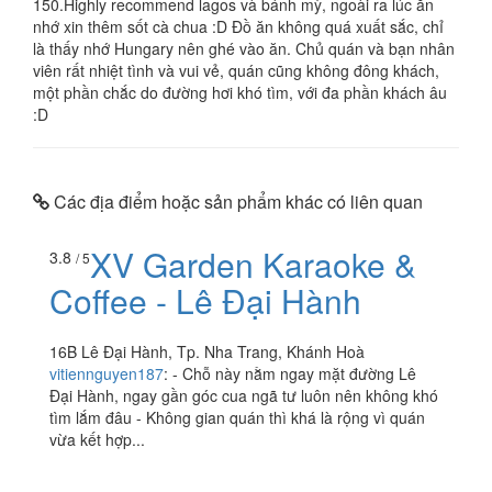
150.Highly recommend lagos và bánh mỳ, ngoài ra lúc ăn
nhớ xin thêm sốt cà chua :D Đồ ăn không quá xuất sắc, chỉ
là thấy nhớ Hungary nên ghé vào ăn. Chủ quán và bạn nhân
viên rất nhiệt tình và vui vẻ, quán cũng không đông khách,
một phần chắc do đường hơi khó tìm, với đa phần khách âu
:D
Các địa điểm hoặc sản phẩm khác có liên quan
XV Garden Karaoke &
3.8
/ 5
Coffee - Lê Đại Hành
16B Lê Đại Hành, Tp. Nha Trang, Khánh Hoà
vitiennguyen187
:
- Chỗ này nằm ngay mặt đường Lê
Đại Hành, ngay gần góc cua ngã tư luôn nên không khó
tìm lắm đâu - Không gian quán thì khá là rộng vì quán
vừa kết hợp...