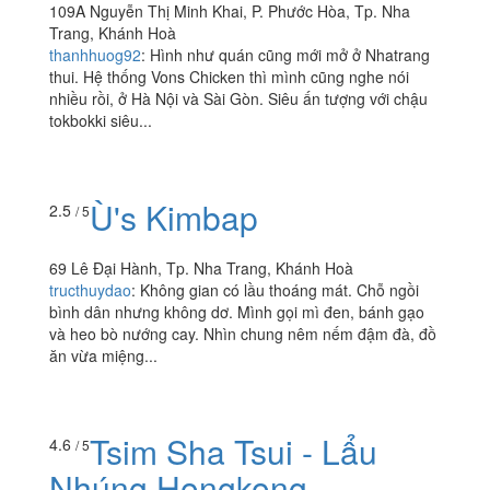
109A Nguyễn Thị Minh Khai, P. Phước Hòa, Tp. Nha
Trang, Khánh Hoà
thanhhuog92
:
Hình như quán cũng mới mở ở Nhatrang
thui. Hệ thống Vons Chicken thì mình cũng nghe nói
nhiều rồi, ở Hà Nội và Sài Gòn. Siêu ấn tượng với chậu
tokbokki siêu...
Ù's Kimbap
2.5
/ 5
69 Lê Đại Hành, Tp. Nha Trang, Khánh Hoà
tructhuydao
:
Không gian có lầu thoáng mát. Chỗ ngồi
bình dân nhưng không dơ. Mình gọi mì đen, bánh gạo
và heo bò nướng cay. Nhìn chung nêm nếm đậm đà, đồ
ăn vừa miệng...
Tsim Sha Tsui - Lẩu
4.6
/ 5
Nhúng Hongkong