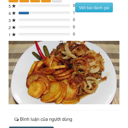
0
5
0%
Viết bài đánh giá
1
4
20%
0
3
0%
0
2
0%
0
1
0%
Bình luận của người dùng