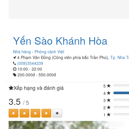
Yến Sào Khánh Hòa
Nhà hàng
-
Phòng cách Việt
4 Phạm Văn Đồng (Công viên phía bắc Trần Phú),
Tp. Nha T
(058)3544239
10:00 - 22:00
200.000đ - 550.000đ
5
Xếp hạng và đánh giá
0%
4
40
3.5
3
/ 5
0%
2
0%
1
0%