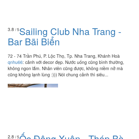
Sailing Club Nha Trang -
3.8
/ 5
Bar Bãi Biển
72 - 74 Trần Phú, P. Lộc Thọ, Tp. Nha Trang, Khánh Hoà
qnhu66
:
cảnh với decor đẹp. Nước uống cũng bình thường,
không ngon lắm. Nhân viên cũng được, không niềm nở mà
cũng không lạnh lùng :))) Nói chung cảnh thì siêu...
Ốc Đông Xuân - Tháp Bà
2.8
/ 5