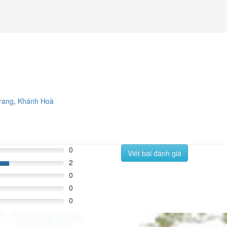
rang
,
Khánh Hoà
0
Viết bài đánh giá
2
%
0
0
0