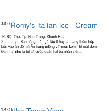
Romy's Italian Ice - Cream
3.5
/ 5
1C Biệt Thự, Tp. Nha Trang, Khánh Hoà
Startuptry4
:
Bán hàng mà ngồi lâu tí hay là mang thêm hộp
bún vào ăn để mà Ăn tráng miệng với món kem Thì mặt dòm
Đanh lại như là tui tới cướp quán hai bà nhân viên...
Nha Trang View
3.4
/ 5