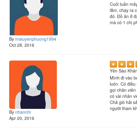
Cuối tuần mấy
lắm, chạy ra 
đó. Đồ ăn ở đ
mà có 1 chị p
By
maiuyenphuong1994
Oct 28, 2016
Yến Sào Khá
Mình đi vào b
luôn. Có điều
gọi nhân viên
có vài nhân v
Chả giò hải sả
người tham k
By
nhannhi
Apr 20, 2016