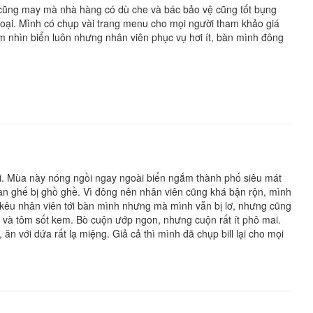
 cũng may mà nhà hàng có dù che và bác bảo vệ cũng tốt bụng
loại. Mình có chụp vài trang menu cho mọi người tham khảo giá
m nhìn biển luôn nhưng nhân viên phục vụ hơi ít, bàn mình đông
gồi. Mùa này nóng ngồi ngay ngoài biển ngắm thành phố siêu mát
bàn ghế bị ghồ ghề. Vì đông nên nhân viên cũng khá bận rộn, mình
 kêu nhân viên tới bàn mình nhưng mà mình vẫn bị lơ, nhưng cũng
ản và tôm sốt kem. Bò cuộn ướp ngon, nhưng cuộn rất ít phô mai.
 ăn với dứa rất lạ miệng. Giả cả thì mình đã chụp bill lại cho mọi