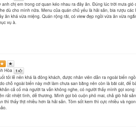
 anh chị em trong cơ quan kéo nhau ra đây ăn. Đúng lúc trời mưa gió
che dù cho mình nữa. Menu của quán chủ yếu là hải sản, bia rượu các 
ây ăn khá vừa miệng. Quán rộng rãi, có view đẹp ngồi vừa ăn vừa ngắ
hục vụ à.
nh Hòa
1
uổi tối lễ nên khá là đông khách, được nhân viên dẫn ra ngoài biển n
 do chỗ ngoài biển này mới làm chưa san bằng nên còn là bãi cát, để 
 khản cả cổ mà người ta vẫn không nghe, có người thấy mình gọi xong
iên rất nhiệt tình, dễ thương. Mình gọi bò cuộn phô mai, chả giò hải s
n thì thấy thịt nhiều hơn là hải sản. Tôm sốt kem thì cực nhiều và ngon,
hảo.