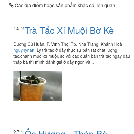
Các địa điểm hoặc sản phẩm khác có liên quan
Trà Tắc Xí Muội Bờ Kè
4.5
/ 5
Đường Cù Huân, P. Vĩnh Thọ, Tp. Nha Trang, Khánh Hoà
nguynynan
:
Ly trà tắc ở đây thực sự bán rất chất lượng :
tắc,chanh muối-xí muội, so với các quán bán trà tắc ngay đầu
tháp bà thì mình đánh giá ở đây ngon và...
Ốc Hương - Tháp Bà
2.7
/ 5