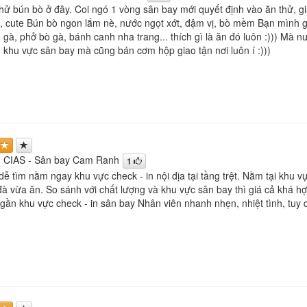
hử bún bò ở đây. Coi ngó 1 vòng sân bay mới quyết định vào ăn thử, 
nh, cute Bún bò ngon lắm nè, nước ngọt xớt, đậm vị, bò mềm Bạn mình
gà, phở bò gà, bánh canh nha trang... thích gì là ăn đó luôn :))) Mà 
 khu vực sân bay mà cũng bán cơm hộp giao tận nơi luôn í :)))
 CIAS - Sân bay Cam Ranh
1
dễ tìm nằm ngay khu vực check - in nội địa tại tầng trệt. Nằm tại khu 
 vừa ăn. So sánh với chất lượng và khu vực sân bay thì giá cả khá h
gần khu vực check - in sân bay Nhân viên nhanh nhẹn, nhiệt tình, tu