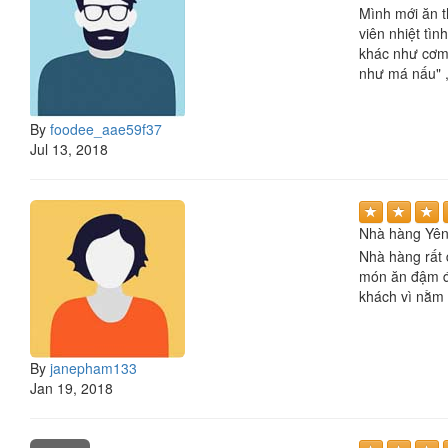
Mình mới ăn t
viên nhiệt tì
khác như cơm 
như má nấu" ,
By
foodee_aae59f37
Jul 13, 2018
Nhà hàng Yên
Nhà hàng rất 
món ăn đậm đà
khách vì nằm 
By
janepham133
Jan 19, 2018