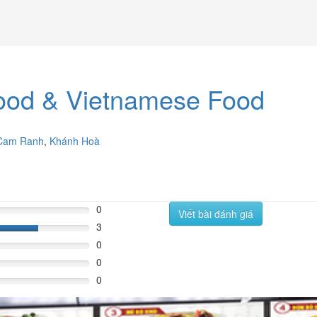
Food & Vietnamese Food
Cam Ranh
,
Khánh Hoà
0
Viết bài đánh giá
3
60%
0
0
0