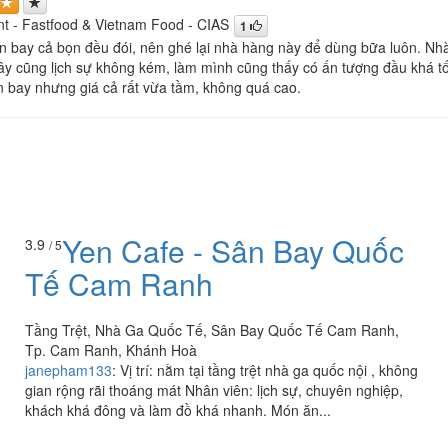
t - Fastfood & Vietnam Food - CIAS
1
 bay cả bọn đều đói, nên ghé lại nhà hàng này để dùng bữa luôn. Nhà 
ây cũng lịch sự không kém, làm mình cũng thấy có ấn tượng đầu khá tốt
n bay nhưng giá cả rất vừa tầm, không quá cao.
Yen Cafe - Sân Bay Quốc
3.9
/ 5
Tế Cam Ranh
Tầng Trệt, Nhà Ga Quốc Tế, Sân Bay Quốc Tế Cam Ranh,
Tp. Cam Ranh, Khánh Hoà
janepham133
:
Vị trí: nằm tại tầng trệt nhà ga quốc nội , không
gian rộng rãi thoáng mát Nhân viên: lịch sự, chuyên nghiệp,
khách khá đông và làm đồ khá nhanh. Món ăn...