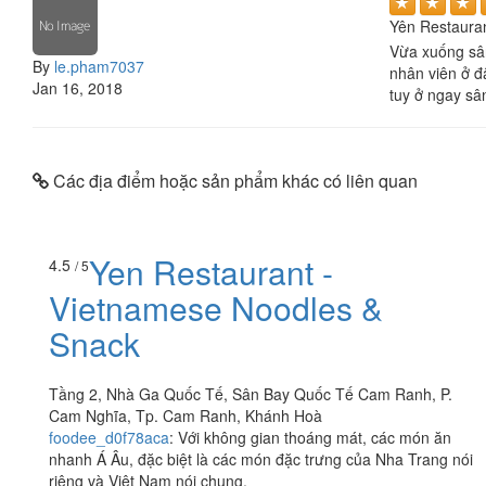
Yên Restauran
Vừa xuống sân
By
le.pham7037
nhân viên ở đ
Jan 16, 2018
tuy ở ngay sâ
Các địa điểm hoặc sản phẩm khác có liên quan
Yen Restaurant -
4.5
/ 5
Vietnamese Noodles &
Snack
Tầng 2, Nhà Ga Quốc Tế, Sân Bay Quốc Tế Cam Ranh, P.
Cam Nghĩa, Tp. Cam Ranh, Khánh Hoà
foodee_d0f78aca
:
Với không gian thoáng mát, các món ăn
nhanh Á Âu, đặc biệt là các món đặc trưng của Nha Trang nói
riêng và Việt Nam nói chung.