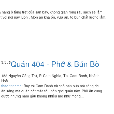
hàng ở tầng trệt của sân bay, không gian rộng rãi, sạch sẽ lắm,
 với nơi này luôn . Món ăn khá ổn, vừa ăn, tô bún chất lượng lắm,
Quán 404 - Phở & Bún Bò
3.5
/ 5
158 Nguyễn Công Trứ, P. Cam Nghĩa, Tp. Cam Ranh, Khánh
Hoà
thao.trinhmh
:
Bay tới Cam Ranh tới chỗ bán bún nổi tiếng để
ăn sáng mà quán hết mất tiêu nên ghé quán này. Phở ăn cũng
được nhưng nạm gầu không nhiều mỡ như mong...