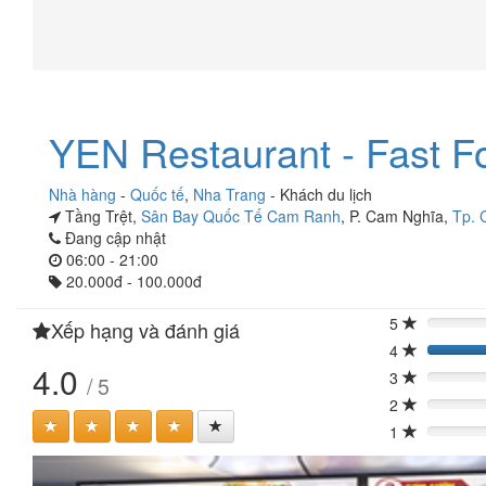
YEN Restaurant - Fast 
Nhà hàng
-
Quốc tế
,
Nha Trang
-
Khách du lịch
Tầng Trệt,
Sân Bay Quốc Tế Cam Ranh
, P. Cam Nghĩa,
Tp. 
Đang cập nhật
06:00 - 21:00
20.000đ - 100.000đ
5
Xếp hạng và đánh giá
0%
4
4.0
3
/ 5
0%
2
0%
1
0%