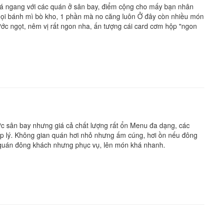
giá ngang với các quán ở sân bay, điểm cộng cho mấy bạn nhân
 gọi bánh mì bò kho, 1 phần mà no căng luôn Ở đây còn nhiều món
nước ngọt, nêm vị rất ngon nha, ấn tượng cái card cơm hộp "ngon
vực sân bay nhưng giá cả chất lượng rất ổn Menu đa dạng, các
ợp lý. Không gian quán hơi nhỏ nhưng ấm cúng, hơi ồn nếu đông
y quán đông khách nhưng phục vụ, lên món khá nhanh.